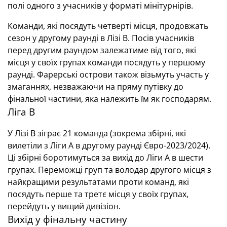
полі одного з учасників у форматі мінітурнірів.
Команди, які посядуть четверті місця, продовжать
сезон у другому раунді в Лізі В. Посів учасників
перед другим раундом залежатиме від того, які
місця у своїх групах команди посядуть у першому
раунді. Фарерські острови також візьмуть участь у
змаганнях, незважаючи на пряму путівку до
фінальної частини, яка належить їм як господарям.
Ліга В
У Лізі B зіграє 21 команда (зокрема збірні, які
вилетіли з Ліги А в другому раунді Євро-2023/2024).
Ці збірні боротимуться за вихід до Ліги А в шести
групах. Переможці груп та володар другого місця з
найкращими результатами проти команд, які
посядуть перше та третє місця у своїх групах,
перейдуть у вищий дивізіон.
Вихід у фінальну частину