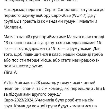
Нагадаємо, підопічні Сергія Сапронова готуються до
першого раунду відбору Євро-2025 (WU-17), де у
групі В2 зіграють із командами Румунії, Мальти й
Молдови.
Матчі в нашій групі прийматиме Мальта в листопаді.
13-го синьо-жовті зустрінуться з молдованками, 16-
го — із господарками та 19-го — із румунками. Для
того, щоб підвищитися в класі, нашій команді треба
або посісти перше місце, або стати найкращою з-
поміж шести других.
Ліга А
У Лізі А зіграють 28 команд, у тому числі чинний
чемпіон, Іспанія, та сім команд, які перейшли з Ліги B
за підсумками другого раунду
Євро-2023/2024. Учасників було розбито на сім
груп. Команди кожної групи будуть змагатися на