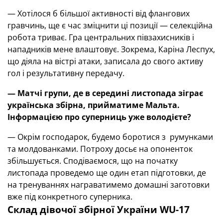
— Хотілося б більшої активності від флангових
гравчинь, ще є час зміцнити ці позиції — селекційна
робота триває. Гра центральних півзахисників і
нападників мене влаштовує. Зокрема, Каріна Леспух,
що діяла на вістрі атаки, записала до свого активу
гол і результативну передачу.
— Матчі групи, де в середині листопада зіграє
українська збірна, прийматиме Мальта.
Інформацією про суперниць уже володієте?
— Окрім господарок, будемо боротися з румунками
та молдованками. Потроху досьє на опоненток
збільшується. Сподіваємося, що на початку
листопада проведемо ще один етап підготовки, де
на тренуваннях награватимемо домашні заготовки
вже під конкретного суперника.
Склад дівочої збірної України
WU-17