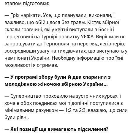
етапом підготовки:
— Гріх нарікати. Усе, що планували, виконали, і
важливо, що обійшлося без травм. Кістяк збірної
склали гравчині, які у квітні виступали в Боснії і
Герцеговині на Турнірі розвитку УЄФА. Вирішили не
запрошувати до Тернополя на перегляд легіонерів,
зосередивши увагу на тих дівчатах, що виступають у
чемпіонаті України. Необхідну інформацію про їхні
можливості я отримав.
— У програмі збору були й два спаринги з
молодіжною жіночою збірною України…
— Суперництво проходило на зустрічних курсах, і
хоча в обох поєдинках мої підопічні поступилися з
мінімальним рахунком — 1:2 та 2:3, вважаю, що сили
були рівні.
— Які позиції ще вимагають підсилення?