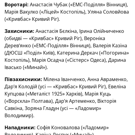
Воротарі:
Анастасія Чубак («ЕМС-Поділля» Вінниця),
Марія Вакулко («Ліцей» Костопіль), Уляна Соловйова
(«Кривбас» Кривий Ріг).
Захисники:
Анастасія Бєлкіна, Ірина Олійниченко
(обидві — «Кривбас» Кривий Ріг), Вероніка
Дерев’янко («ЕМС-Поділля» Вінниця), Валерія Казіна
(ДЮСШ «Поділ» Київ), Катерина Деркач («Погорина»
Костопіль), Марія Осадча («Сістерс» Одеса), Дарина
Івасько («Минай»).
Півзахисники:
Мілена Іванченко, Анна Авраменко,
Дар’я Колодій (усі — «Кривбас» Кривий Ріг), Евеліна
Купцова («Металіст 1925» Харків), Марія Куць
(«Ворскла» Полтава), Дар’я Артеменко, Вікторія
Савкіна, Зоряна Гладун (усі — «Ладомир»
Володимир).
Нападники:
Софія Коновалова («Ладомир»
Володимир), Каріна Леспух («Минай»).