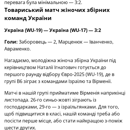
перевага була мінімальною — 3:2.
Товариський матч жіночих збірних
команд України
Україна (WU-19) — Україна (WU-17) — 3:2
Голи:
Заборовець — 2, Марценюк — Іванченко,
Авраменко.
Нагадаємо, молодіжна жіноча збірна України під
керівництвом Наталії Ігнатович готується до
першого раунду відбору Євро-2025 (WU-19), де в
групі В6 зіграє з командами Ізраїлю та Вірменії.
Матчі в нашій групі прийматиме Вірменія наприкінці
листопада. 26-го синьо-жовті зіграють із
господарками, 29-го — з ізраїльтянками. Для того,
щоб підвищитися в класі, нашій команді треба або
посісти перше місце, або стати найкращою з-поміж
шести других.