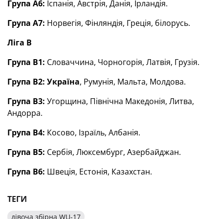
Група А6:
Іспанія, Австрія, Данія, Ірландія.
Група А7:
Норвегія, Фінляндія, Греція, білорусь.
Ліга В
Група В1:
Словаччина, Чорногорія, Латвія, Грузія.
Група В2:
Україна
, Румунія, Мальта, Молдова.
Група В3:
Угорщина, Північна Македонія, Литва,
Андорра.
Група В4:
Косово, Ізраїль, Албанія.
Група В5:
Сербія, Люксембург, Азербайджан.
Група В6:
Швеція, Естонія, Казахстан.
ТЕГИ
дівоча збірна WU-17