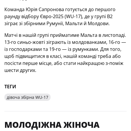
Команда Юрія Сапронова готується до першого
раунду відбору Євро-2025 (WU-17), де у групі В2
зіграє зі збірними Румунії, Мальти й Молдови.
Матчі в нашій групі прийматиме Мальта в листопаді.
13-го синьо-жовті зіграють із молдованками, 16-го —
із господарками та 19-го — із румунками. Для того,
щоб підвищитися в класі, нашій команді треба або
посісти перше місце, або стати найкращою з-поміж
шести других.
ТЕГИ
дівоча збірна WU-17
МОЛОДІЖНА ЖІНОЧА