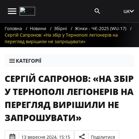
UA
Вхід для ЗМІ
Головна
Новини
Збірні
Жінки - ЧЄ-2025 (WU-17)
Сергій Сапронов: «На збір у Тернополі легіонерів на
перегляд вирішили не запрошувати»
КАТЕГОРІЇ
СЕРГІЙ САПРОНОВ: «НА ЗБІР
У ТЕРНОПОЛІ ЛЕГІОНЕРІВ НА
ПЕРЕГЛЯД ВИРІШИЛИ НЕ
ЗАПРОШУВАТИ»
13 вересня 2024, 15:15
Поділитися