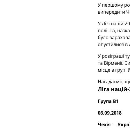
У першому роз
випередити Че
У Лізі націй-
полі. Та, на 
було зарахова
опустилися в Л
У розіграші ту
та Вірменії. 
місце в групі 
Нагадаємо, що
Ліга націй
Група В1
06.09.2018
Чехія — Украї