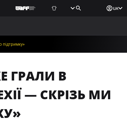
Фаншоп
Квитки
Вхід для ЗМІ
UA
ВИНИ
МЕДІА
ДОКУМЕНТИ
UAF DATA CENTER
о підтримку»
Е ГРАЛИ В
ХІЇ — СКРІЗЬ МИ
КУ»