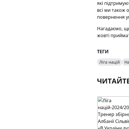
які підтримую
всі ми також 
повернення у
Нагадаємо, що 
жовті приймат
ТЕГИ
Ліга націй
На
ЧИТАЙТ