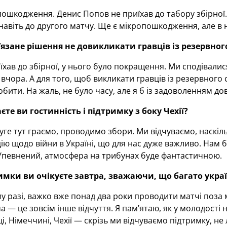
пошкодження. Денис Попов не приїхав до табору збірної. А
навіть до другого матчу. Ще є мікропошкодження, але в 
’
язане рішення не довикликати гравців із резервног
хав до збірної, у нього було покращення. Ми сподівалися,
вчора. А для того, щоб викликати гравців із резервного с
обити. На жаль, не було часу, але я б із задоволенням до
єте ви гостинність і підтримку з боку Чехії?
ге тут граємо, проводимо збори. Ми відчуваємо, наскіль
ю щодо війни в Україні, що для нас дуже важливо. Нам бу
. Упевнений, атмосфера на трибунах буде фантастичною.
имки ви очікуєте завтра, зважаючи, що багато украї
у разі, важко вже понад два роки проводити матчі поза 
а — це зовсім інше відчуття. Я пам’ятаю, як у молодості
, Німеччині, Чехії — скрізь ми відчуваємо підтримку, не 