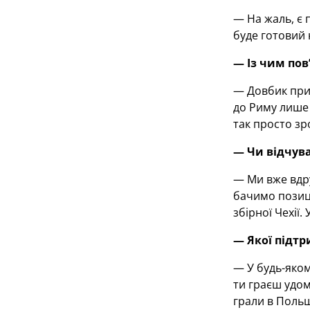
— На жаль, є 
буде готовий 
— Із чим пов
— Довбик приї
до Риму лише 
так просто зр
— Чи відчува
— Ми вже вдру
бачимо позиці
збірної Чехії
— Якої підтр
— У будь-яком
ти граєш удом
грали в Польщі