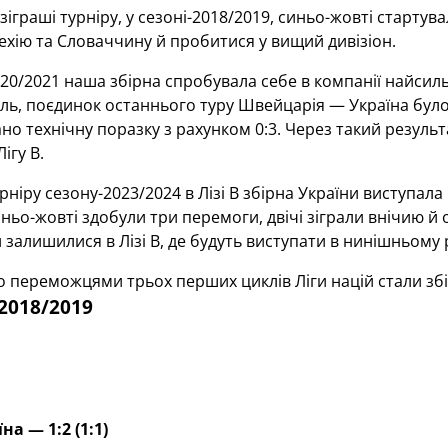
іграші турніру, у сезоні-2018/2019, синьо-жовті стартува
хію та Словаччину й пробитися у вищий дивізіон.
2020/2021 наша збірна спробувала себе в компанії найсил
жаль, поєдинок останнього туру Швейцарія — Україна бу
но технічну поразку з рахунком 0:3. Через такий результа
ігу В.
рніру сезону-2023/2024 в Лізі В збірна України виступала
Синьо-жовті здобули три перемоги, двічі зіграли внічию й
й залишилися в Лізі В, де будуть виступати в нинішньому 
 переможцями трьох перших циклів Ліги націй стали збірні
-2018/2019
на — 1:2 (1:1)