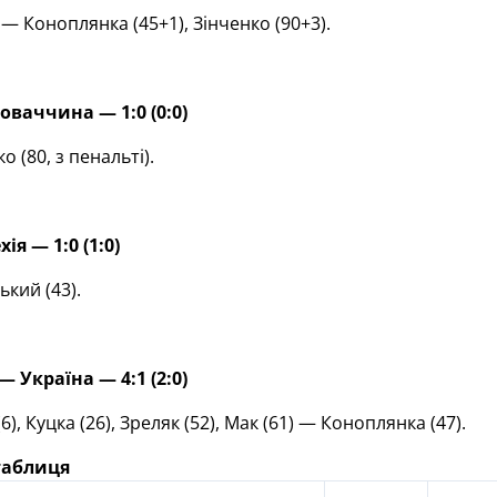
— Коноплянка (45+1), Зінченко (90+3).
оваччина — 1:0 (0:0)
 (80, з пенальті).
ія — 1:0 (1:0)
кий (43).
 Україна — 4:1 (2:0)
6), Куцка (26), Зреляк (52), Мак (61) — Коноплянка (47).
таблиця