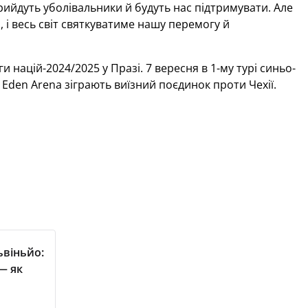
рийдуть уболівальники й будуть нас підтримувати. Але
, і весь світ святкуватиме нашу перемогу й
и націй-2024/2025 у Празі. 7 вересня в 1-му турі синьо-
і Eden Arena зіграють виїзний поєдинок проти Чехії.
ьвіньйо:
— як