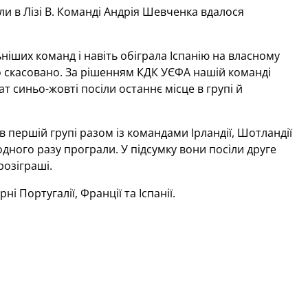
ли в Лізі В. Команді Андрія Шевченка вдалося
ьніших команд і навіть обіграла Іспанію на власному
ло скасовано. За рішенням КДК УЄФА нашій команді
т синьо-жовті посіли останнє місце в групі й
 в першій групі разом із командами Ірландії, Шотландії
 одного разу програли. У підсумку вони посіли друге
розіграші.
 Португалії, Франції та Іспанії.