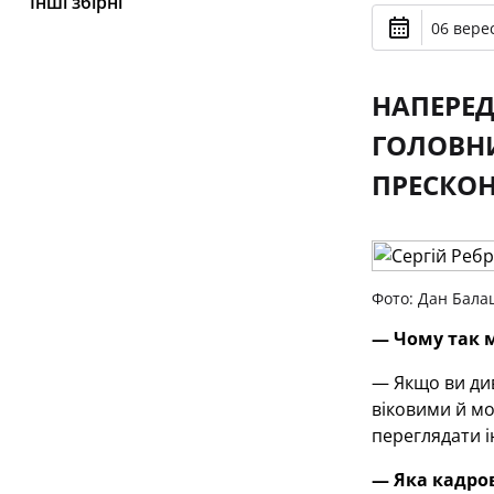
Інші збірні
06 верес
НАПЕРЕД
ГОЛОВНИ
ПРЕСКОН
Фото: Дан Бала
— Чому так м
— Якщо ви див
віковими й мо
переглядати і
— Яка кадров