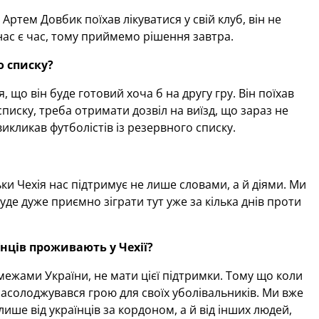
ртем Довбик поїхав лікуватися у свій клуб, він не
нас є час, тому приймемо рішення завтра.
о списку
?
 що він буде готовий хоча б на другу гру. Він поїхав
писку, треба отримати дозвіл на виїзд, що зараз не
викликав футболістів із резервного списку.
ки Чехія нас підтримує не лише словами, а й діями. Ми
де дуже приємно зіграти тут уже за кілька днів проти
нців проживають у Чехії
?
межами України, не мати цієї підтримки. Тому що коли
 насолоджувався грою для своїх уболівальників. Ми вже
лише від українців за кордоном, а й від інших людей,