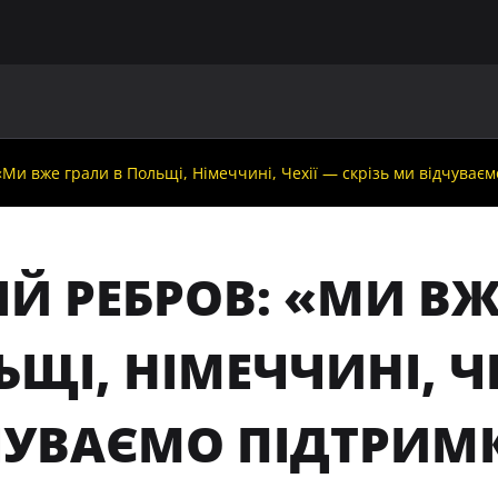
ГОЛОВНА
ПРО УАФ
ЗБІРНІ
ЧЛЕНИ УАФ
НО
«Ми вже грали в Польщі, Німеччині, Чехії — скрізь ми відчуваєм
ІЙ РЕБРОВ: «МИ ВЖ
ЩІ, НІМЕЧЧИНІ, ЧЕ
ЧУВАЄМО ПІДТРИМ