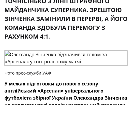
ТОЧНІСІНЬКО З ЛІНІЇ ШТРАФНОГО
МАЙДАНЧИКА СУПЕРНИКА. ЗРЕШТОЮ
ЗІНЧЕНКА ЗАМІНИЛИ В ПЕРЕРВІ, А ЙОГО
КОМАНДА ЗДОБУЛА ПЕРЕМОГУ З
РАХУНКОМ 4:1.
Фото прес-служби УАФ
У межах підготовки до нового сезону
англійський «Арсенал» універсального
футболіста збірної України Олександра Зінченка
на власному полі провів контрольний поєдинок
із чинним чемпіоном Німеччини «Баєром».
Наш футболіст вийшов у стартовому складі й уже на
8-й хвилині відзначився ефектним м’ячем, забитим