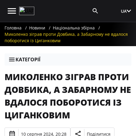
UA
Вхід для ЗМІ
Головна
Новини
Національна збірна
Миколенко зіграв проти Довбика, а Забарному не вдалося
поборотися із Циганковим
КАТЕГОРІЇ
МИКОЛЕНКО ЗІГРАВ ПРОТИ
ДОВБИКА, А ЗАБАРНОМУ НЕ
ВДАЛОСЯ ПОБОРОТИСЯ ІЗ
ЦИГАНКОВИМ
10 серпня 2024, 20:28
Поділитися