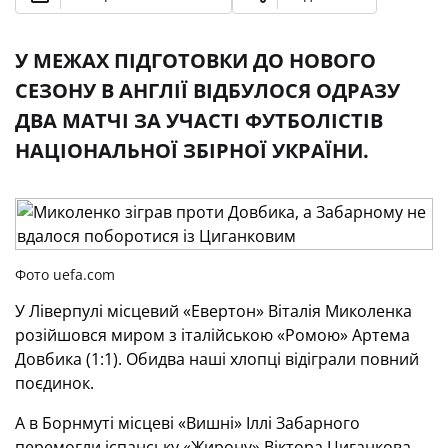
У МЕЖАХ ПІДГОТОВКИ ДО НОВОГО
СЕЗОНУ В АНГЛІЇ ВІДБУЛОСЯ ОДРАЗУ
ДВА МАТЧІ ЗА УЧАСТІ ФУТБОЛІСТІВ
НАЦІОНАЛЬНОЇ ЗБІРНОЇ УКРАЇНИ.
Фото uefa.com
У Ліверпулі місцевий «Евертон» Віталія Миколенка
розійшовся миром з італійською «Ромою» Артема
Довбика (1:1). Обидва наші хлопці відіграли повний
поєдинок.
А в Борнмуті місцеві «Вишні» Іллі Забарного
перемогли іспанську «Жирону» Віктора Циганкова