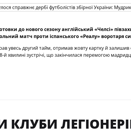
отовки до нового сезону англійський «Челсі» півз
ольний матч проти іспанського «Реалу» воротаря си
грав увесь другий тайм, отримав жовту картку й залиши
58-й хвилині зустрічі, що закінчилася перемогою мадридці
 КЛУБИ ЛЕГІОНЕРІ