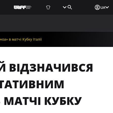
Фаншоп
Квитки
Вхід для ЗМІ
UA
ВИНИ
МЕДІА
ДОКУМЕНТИ
UAF DATA CENTER
а» в матчі Кубку Італії
Й ВІДЗНАЧИВСЯ
ЬТАТИВНИМ
 МАТЧІ КУБКУ