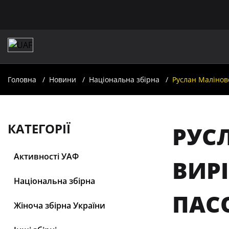
Головна
Новини
Національна збірна
Руслан Малінов
КАТЕГОРІЇ
РУС
Активності УАФ
ВИР
Національна збірна
ПАС
Жіноча збірна України