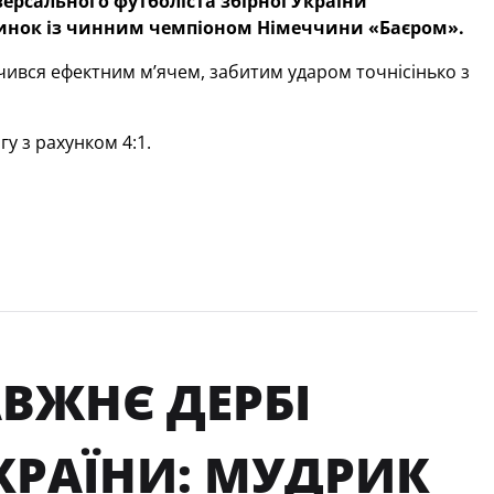
ерсального футболіста збірної України
динок із чинним чемпіоном Німеччини «Баєром».
ачився ефектним м’ячем, забитим ударом точнісінько з
у з рахунком 4:1.
АВЖНЄ ДЕРБІ
УКРАЇНИ: МУДРИК