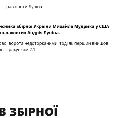
ахисника збірної України Михайла Мудрика у США
ньо-жовтих Андрія Луніна.
в свої ворота недоторканими, тоді як перший вийшов
в із рахунком 2:1.
В ЗБІРНОЇ