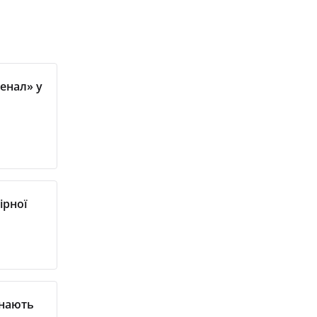
енал» у
ірної
инають