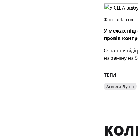
Фото uefa.com
У межах підг
провів контр
Останній віді
на заміну на 
ТЕГИ
Андрій Лунін
КОЛИ