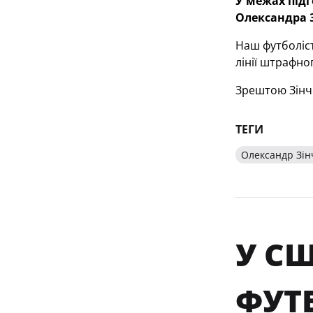
У межах підг
Олександра 
Наш футболіст
лінії штрафно
Зрештою Зінче
ТЕГИ
Олександр Зін
У С
ФУТБ