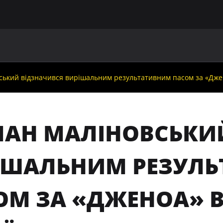
ГОЛОВНА
ПРО УАФ
ЗБІРНІ
ЧЛЕНИ УАФ
НО
ський відзначився вирішальним результативним пасом за «Джено
ЛАН МАЛІНОВСЬКИ
ІШАЛЬНИМ РЕЗУЛ
ОМ ЗА «ДЖЕНОА» В