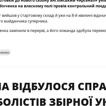
отовки до нового сезону англійський «Арсенал» унів
Зінченка на власному полі провів контрольний поє
 вийшов у стартовому складі й уже на 8-й хвилині відзн
го майданчика суперника.
нка замінили в перерві, а його команда здобула перемог
ченко
ША ВІДБУЛОСЯ СПР
ОЛІСТІВ ЗБІРНОЇ 