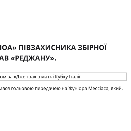
ЖЕНОА» ПІВЗАХИСНИКА ЗБІРНОЇ
АВ «РЕДЖАНУ».
ачився гольовою передачею на Жуніора Мессіаса, який,