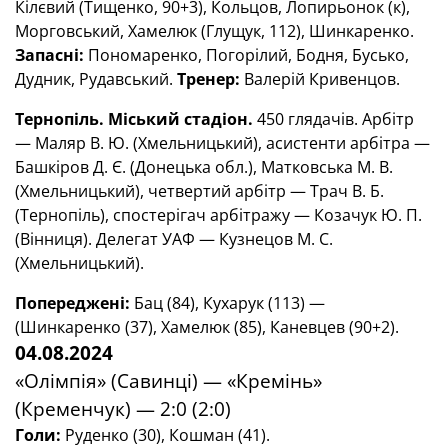
Кілєвий (Тищенко, 90+3), Кольцов, Лопирьонок (к),
Морговський, Хамелюк (Глущук, 112), Шинкаренко.
Запасні:
Пономаренко, Погорілий, Бодня, Бусько,
Дудник, Рудавський.
Тренер:
Валерій Кривенцов.
Тернопіль. Міський стадіон.
450 глядачів. Арбітр
— Маляр В. Ю. (Хмельницький), асистенти арбітра —
Башкіров Д. Є. (Донецька обл.), Матковська М. В.
(Хмельницький), четвертий арбітр — Трач В. Б.
(Тернопіль), спостерігач арбітражу — Козачук Ю. П.
(Вінниця). Делегат УАФ — Кузнецов М. С.
(Хмельницький).
Попереджені:
Бац (84), Кухарук (113) —
(Шинкаренко (37), Хамелюк (85), Каневцев (90+2).
04.08.2024
«Олімпія» (Савинці) — «Кремінь»
(Кременчук) — 2:0 (2:0)
Голи:
Руденко (30), Кошман (41).