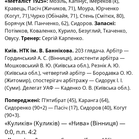
«Металіст 1925»:
Мозіль, Капінус, Імереков (к),
Кравець, Пасіч (Жичиков, 71), Моура, Юрченко
(Когут, 71),Чурко (Обінайя, 71), Стень (Смітюх, 80),
Борячук (М. Панченко, 62), Сидоров.
Запасні:
Потімков, Коваленко, Курило, Безуглий, Ткаченко,
Овусу.
Тренер:
Сергій Карпенко.
Київ. НТК ім. В. Баннікова.
203 глядача. Арбітр —
Гординський А. С. (Вінниця), асистенти арбітра —
Мошковський В. Ю. (Київська обл.), Резнік А. Ю.
(Київська обл.), четвертий арбітр — Бородавка О. Ю.
(Житомир), спостерігач арбітражу — Сидорук І. І.
(Суми). Делегат УАФ — Каденко О. В. (Київська обл.).
Попереджені:
П’ятибрат (45), Каранга (64),
Сидоренко (90+2) — Пасіч (17), Сидоров (40), Когут
(90+3).
«Куликів» (Куликів) — «Нива» (Вінниця) —
0:0, п.п. 4:2