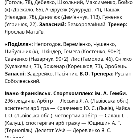
(Гоголь, 78), Дебелко, Школьний, Максименко, Бойко
(к) (Дрекало, 65), Андрусяк (Кукурудз, 71), Пащак
(Неледва, 78), Данилюк (Дем’янчук, 113), Гуменяк
(Угринюк, 22).
Запасний:
Безкоровайний.
Тренер:
Ярослав Матвіїв.
«Поділля»:
Непогодов, Веремієнко, Чушенко,
Цибульник (к), Шкіндер, Гемега (Костенко, 90+2),
Савченко (Назарчук, 90+2), Лис (Гамолов, 46), Сніжко
(Кулакевич, 73), Боженар (Корешков, 73), Оробець.
Запасні:
Задерейко, Пасічник.
В.О. Тренера:
Руслан
Соболевський.
Івано-Франківськ. Спорткомплекс ім. А. Гемби.
296 глядачів. Арбітр — Леськів Я. А. (Львівська обл.),
асистенти арбітра — Кравченко Ю. С. (Львів), Чайка
І. О. (Львівська обл.), четвертий арбітр — Салаш І. І.
(Калуш), спостерігач арбітражу — Ющишин А. Г.
(Тернопіль). Делегат УАФ — Дерев'янко Я. С.
(Дніпро).