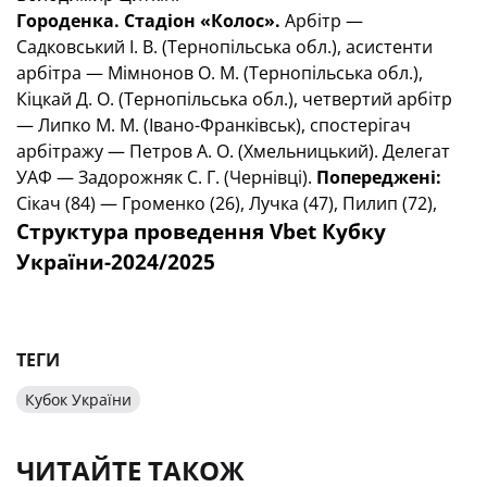
Городенка. Стадіон «Колос».
Арбітр —
Садковський І. В. (Тернопільська обл.), асистенти
арбітра — Мімнонов О. М. (Тернопільська обл.),
Кіцкай Д. О. (Тернопільська обл.), четвертий арбітр
— Липко М. М. (Івано-Франківськ), спостерігач
арбітражу — Петров А. О. (Хмельницький). Делегат
УАФ — Задорожняк С. Г. (Чернівці).
Попереджені:
Сікач (84) — Громенко (26), Лучка (47), Пилип (72),
Структура проведення Vbet Кубку
України-2024/2025
ТЕГИ
Кубок України
ЧИТАЙТЕ ТАКОЖ