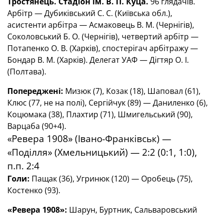
Тростянець. Стадіон ім. В. П. Куца.
96 глядачів.
Арбітр — Дубиківський С. С. (Київська обл.),
асистенти арбітра — Асмаковець В. М. (Чернігів),
Соколовський Б. О. (Чернігів), четвертий арбітр —
Потапенко О. В. (Харків), спостерігач арбітражу —
Бондар В. М. (Харків). Делегат УАФ — Дігтяр О. І.
(Полтава).
Попереджені:
Мизюк (7), Козак (18), Шаповал (61),
Клюс (77, не на полі), Сергійчук (89) — Даниленко (6),
Коцюмака (38), Плахтир (71), Шмигельський (90),
Варцаба (90+4).
«Ревера 1908» (Івано-Франківськ) —
«Поділля» (Хмельницький) — 2:2 (0:1, 1:0),
п.п. 2:4
Голи:
Пащак (36), Угринюк (120) — Оробець (75),
Костенко (93).
«Ревера 1908»:
Шарун, Буртник, Сальваровський