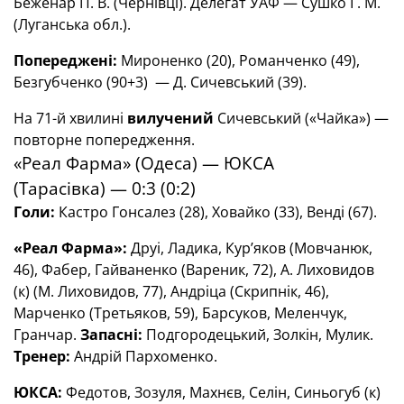
Беженар П. В. (Чернівці). Делегат УАФ — Сушко Г. М.
(Луганська обл.).
Попереджені:
Мироненко (20), Романченко (49),
Безгубченко (90+3) — Д. Сичевський (39).
На 71-й хвилині
вилучений
Сичевський («Чайка») —
повторне попередження.
«Реал Фарма» (Одеса) — ЮКСА
(Тарасівка) — 0:3 (0:2)
Голи:
Кастро Гонсалез (28), Ховайко (33), Венді (67).
«Реал Фарма»:
Друі, Ладика, Кур’яков (Мовчанюк,
46), Фабер, Гайваненко (Вареник, 72), А. Лиховидов
(к) (М. Лиховидов, 77), Андріца (Скрипнік, 46),
Марченко (Третьяков, 59), Барсуков, Меленчук,
Гранчар.
Запасні:
Подгородецький, Золкін, Мулик.
Тренер:
Андрій Пархоменко.
ЮКСА:
Федотов, Зозуля, Махнєв, Селін, Синьогуб (к)