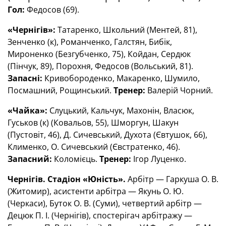
Гол:
Федосов (69).
«Чернігів»:
Татаренко, Школьний (Ментей, 81),
Зенченко (к), Романченко, Галстян, Бибік,
Мироненко (Безгубченко, 75), Койдан, Сердюк
(Пінчук, 89), Порохня, Федосов (Вольський, 81).
Запасні:
Кривобороденко, Макаренко, Шумило,
Посмашний, Рощинський.
Тренер:
Валерій Чорний.
«Чайка»:
Слуцький, Кальчук, Махонін, Власюк,
Гуськов (к) (Ковальов, 55), Шморгун, Шакун
(Пустовіт, 46), Д. Сичевський, Духота (Євтушок, 66),
Клименко, О. Сичевський (Євстратенко, 46).
Запасний:
Коломієць.
Тренер:
Ігор Луценко.
Чернігів. Стадіон «Юність».
Арбітр — Гаркуша О. В.
(Житомир), асистенти арбітра — Якунь О. Ю.
(Черкаси), Буток О. В. (Суми), четвертий арбітр —
Децюк П. І. (Чернігів), спостерігач арбітражу —