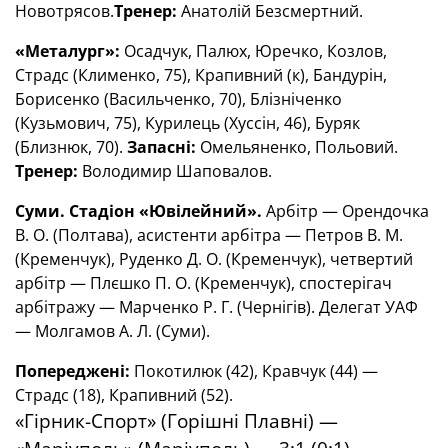
Новотрясов.
Тренер:
Анатолій Безсмертний.
«Металург»:
Осадчук, Палюх, Юречко, Козлов,
Страдс (Клименко, 75), Крапивний (к), Бандурін,
Борисенко (Васильченко, 70), Блізніченко
(Кузьмович, 75), Курилець (Хуссін, 46), Буряк
(Близнюк, 70).
Запасні:
Омельяненко, Польовий.
Тренер:
Володимир Шаповалов.
Суми. Стадіон «Ювілейний».
Арбітр — Орендочка
В. О. (Полтава), асистенти арбітра — Петров В. М.
(Кременчук), Руденко Д. О. (Кременчук), четвертий
арбітр — Плєшко П. О. (Кременчук), спостерігач
арбітражу — Марченко Р. Г. (Чернігів). Делегат УАФ
— Молгамов А. Л. (Суми).
Попереджені:
Покотилюк (42), Кравчук (44) —
Страдс (18), Крапивний (52).
«Гірник-Спорт» (Горішні Плавні) —