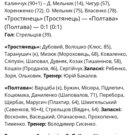
Калинчук (90+1) ‒ Д. Мельник (14), Чигур (57),
Хоренженко (72), О. Мельник (75), Власенко (78).
«Тростянець» (Тростянець) — «Полтава»
(Полтава) — 0:1 (0:1)
Гол:
Стрельцов (39).
«Тростянець»:
Дубовий, Волошко (Клюс, 85),
Таранушич (к), Мизюк (Мороховець, 68), Коваленко,
Сліпухін, Шаповал, Дувняк, Козак (Тишинінов, 58),
Кошкін (Проданов, 46), Сергійчук.
Запасні:
Рябенко,
Зоря, Ольховик.
Тренер:
Юрій Бакалов.
«Полтава»:
Варцаба (к), Бужин, Місюра, Підлепич,
Коцюмака, Даниленко (Шаповалов, 71), Перебора,
Щербак, Марусич (Плахтир, 64), Шмигельський
(Савенков, 90+4), Стрельцов (Вівдич, 64).
Запасні:
Восконян, Васецький, Опанасенко, Прокопенко,
Тименко.
Тренер:
Володимир Сисенко.