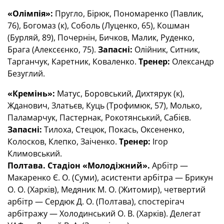
«Олімпія»:
Пругло, Бірюк, Пономаренко (Павлик,
76), Богомаз (к), Соболь (Луценко, 65), Кошман
(Бурляй, 89), Почернін, Бичков, Малик, Руденко,
Брага (Алексєєнко, 75).
Запасні:
Олійник, Ситник,
Тарганчук, Каретник, Коваленко.
Тренер:
Олександр
Безуглий.
«Кремінь»:
Матус, Боровський, Дихтярук (к),
Жданович, Златьєв, Куць (Трофимюк, 57), Молько,
Паламарчук, Пастернак, Рокотянський, Сабієв.
Запасні:
Тилоха, Стецюк, Покась, Оксененко,
Колосков, Клепко, Заіченко.
Тренер:
Ігор
Климовський.
Полтава. Стадіон «Молодіжний».
Арбітр —
Макаренко Є. О. (Суми), асистенти арбітра — Брикун
О. О. (Харків), Медяник М. О. (Житомир), четвертий
арбітр — Сердюк Д. О. (Полтава), спостерігач
арбітражу — Холодинський О. В. (Харків). Делегат