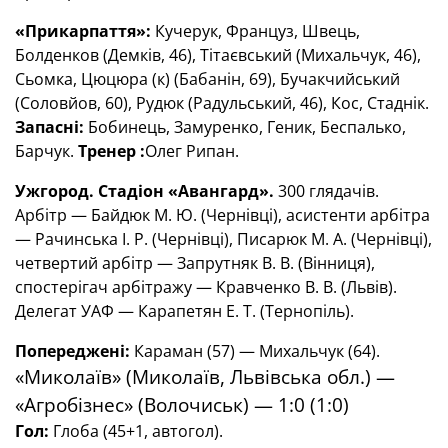
«Прикарпаття»:
Кучерук, Француз, Швець,
Болденков (Демків, 46), Тітаєвський (Михальчук, 46),
Сьомка, Цюцюра (к) (Бабанін, 69), Бучакчийський
(Соловйов, 60), Рудюк (Радульський, 46), Кос, Стаднік.
Запасні:
Бобинець, Замуренко, Геник, Беспалько,
Барчук.
Тренер :
Олег Рипан.
Ужгород. Стадіон «Авангард».
300 глядачів.
Арбітр — Байдюк М. Ю. (Чернівці), асистенти арбітра
— Рачинська І. Р. (Чернівці), Писарюк М. А. (Чернівці),
четвертий арбітр — Запрутняк В. В. (Вінниця),
спостерігач арбітражу — Кравченко В. В. (Львів).
Делегат УАФ — Карапетян Е. Т. (Тернопіль).
Попереджені:
Караман (57) — Михальчук (64).
«Миколаїв» (Миколаїв, Львівська обл.) —
«Агробізнес» (Волочиськ) — 1:0 (1:0)
Гол:
Глоба (45+1, автогол).