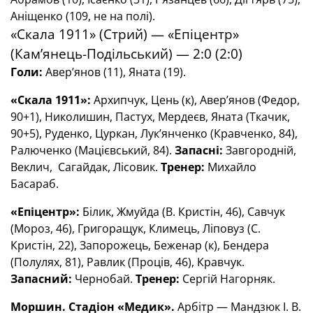
Аніщенко (109, не на полі).
«Скала 1911» (Стрий) — «Епіцентр»
(Кам’янець-Подільський) — 2:0 (2:0)
Голи:
Авер’янов (11), Яната (19).
«Скала 1911»:
Архипчук, Цень (к), Авер’янов (Федор,
90+1), Николишин, Пастух, Мердеєв, Яната (Ткачик,
90+5), Руденко, Цуркан, Лук’янченко (Кравченко, 84),
Ралюченко (Мацієвський, 84).
Запасні:
Завгородній,
Веклич, Сагайдак, Лісовик.
Тренер:
Михайло
Басараб.
«Епіцентр»:
Білик, Жмуйда (В. Кристін, 46), Савчук
(Мороз, 46), Григоращук, Климець, Ліповуз (С.
Кристін, 22), Запорожець, Беженар (к), Бендера
(Полулях, 81), Равлик (Проців, 46), Кравчук.
Запасний:
Чернобай.
Тренер:
Сергій Нагорняк.
Моршин. Стадіон «Медик».
Арбітр — Мандзюк І. В.