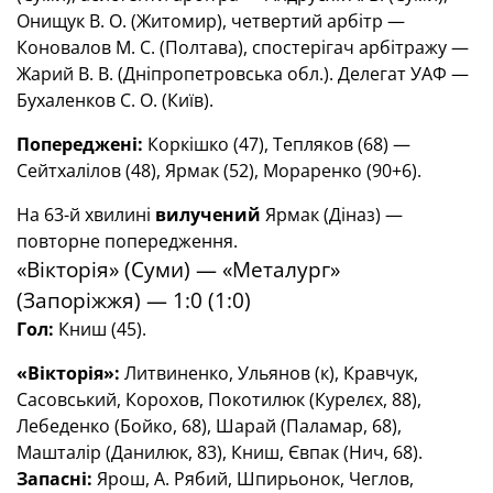
Онищук В. О. (Житомир), четвертий арбітр —
Коновалов М. С. (Полтава), спостерігач арбітражу —
Жарий В. В. (Дніпропетровська обл.). Делегат УАФ —
Бухаленков С. О. (Київ).
Попереджені:
Коркішко (47), Тепляков (68) —
Сейтхалілов (48), Ярмак (52), Мораренко (90+6).
На 63-й хвилині
вилучений
Ярмак (Діназ) —
повторне попередження.
«Вікторія» (Суми) — «Металург»
(Запоріжжя) — 1:0 (1:0)
Гол:
Книш (45).
«Вікторія»:
Литвиненко, Ульянов (к), Кравчук,
Сасовський, Корохов, Покотилюк (Курелєх, 88),
Лебеденко (Бойко, 68), Шарай (Паламар, 68),
Машталір (Данилюк, 83), Книш, Євпак (Нич, 68).
Запасні:
Ярош, А. Рябий, Шпирьонок, Чеглов,