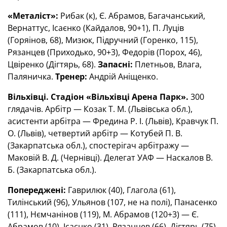
«Металіст»:
Рибак (к), Є. Абрамов, Багачанський,
Вернаттус, Ісаєнко (Кайдалов, 90+1), П. Луців
(Горяінов, 68), Мизюк, Підручний (Горенко, 115),
Рязанцев (Приходько, 90+3), Федорів (Порох, 46),
Цвіренко (Дігтярь, 68).
Запасні:
Плетньов, Влага,
Паляничка.
Тренер:
Андрій Аніщенко.
Вільхівці. Стадіон «Вільхівці Арена Парк».
300
глядачів. Арбітр — Козак Т. М. (Львівська обл.),
асистенти арбітра — Фредина Р. І. (Львів), Кравчук П.
О. (Львів), четвертий арбітр — Котубей П. В.
(Закарпатська обл.), спостерігач арбітражу —
Маковій В. Д. (Чернівці). Делегат УАФ — Наскалов В.
Б. (Закарпатська обл.).
Попереджені:
Гаврилюк (40), Глагола (61),
Тилінський (96), Ульянов (107, не на полі), Панасенко
(111), Нємчанінов (119), М. Абрамов (120+3) — Є.
Абрамов (10), Ісаєнко (31), Рязанцев (66), Дігтярь (75),