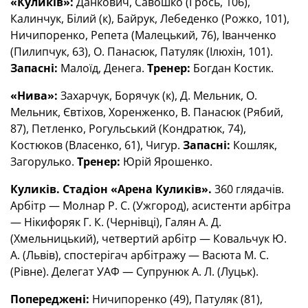
«Куликів»:
Данкович, Савошко (Грось, 106),
Калинчук, Білий (к), Байрук, Лебеденко (Рожко, 101),
Ничипоренко, Репета (Малецький, 76), Іванченко
(Пилипчук, 63), О. Панасюк, Патуляк (Ілюхін, 101).
Запасні:
Малоїд, Денега.
Тренер:
Богдан Костик.
«Нива»:
Захарчук, Борячук (к), Д. Мельник, О.
Мельник, Євтіхов, Хоренженко, В. Панасюк (Рябий,
87), Петленко, Рогульський (Кондратюк, 74),
Костюков (Власенко, 61), Чигур.
Запасні:
Кошляк,
Загорулько.
Тренер:
Юрій Ярошенко.
Куликів. Стадіон «Арена Куликів».
360 глядачів.
Арбітр — Молнар Р. С. (Ужгород), асистенти арбітра
— Нікифоряк Г. К. (Чернівці), Галян А. Д.
(Хмельницький), четвертий арбітр — Ковальчук Ю.
А. (Львів), спостерігач арбітражу — Васюта М. С.
(Рівне). Делегат УАФ — Супрунюк А. Л. (Луцьк).
Попереджені:
Ничипоренко (49), Патуляк (81),