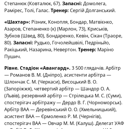
Степанюк (Ковталюк, 67).
Запасні:
Домолега,
Рамірес, Толі, Галас.
Тренер:
Сергій Долганський.
«Шахтар»:
Різник, Конопля, Бондар, Матвієнко,
Азаров, Степаненко (к) (Марлон, 73), Криськів,
Зубков (Швед, 80), Бондаренко, Кевін, Сікан (Траоре,
80).
Запасні:
Рудько, Гочолейшвілі, Педріньйо,
Ракіцький, Назарина, Невертон.
Тренер:
Маріно
Пушич.
Рівне. Стадіон «Авангард».
3 500 глядачів. Арбітр
— Романов В. М. (Дніпро), асистенти арбітра —
Шлончак С. М. (Черкаси), Висоцький В. О.
(Запоріжжя), четвертий арбітр — Шандор О. А.
(Львів), резервний арбітр — Стрілецька М. С. (Суми),
спостерігач арбітражу — Дердо В. Г. (Чорноморськ).
Арбітр ВАА — Деревінський О. О. (Хмельницький),
асистент ВАА — Єрмоленко Р. М. (Чернігів),
спостерігач ВАА — Овчар М. М. (Калуш). Делегат УАФ