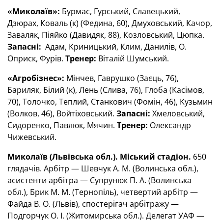
«Миколаїв»:
Бурмас, Гурський, Славецький,
Дзюрах, Коваль (к) (Федина, 60), Дмуховський, Качор,
Заваляк, Піяйко (Давидяк, 88), Козловський, Цюпка.
Запасні:
Адам, Криницький, Клим, Данилів, О.
Оприск, Фурів.
Тренер:
Віталій Шумський.
«Агробізнес»:
Мінчев, Гаврушко (Заєць, 76),
Бариляк, Білий (к), Лень (Слива, 76), Глоба (Касімов,
70), Толочко, Теплий, Станкович (Фомін, 46), Кузьмин
(Волков, 46), Войтіховський.
Запасні:
Хмеловський,
Сидоренко, Павлюк, Мячин.
Тренер:
Олександр
Чижевський.
Миколаїв (Львівська обл.). Міський стадіон.
650
глядачів. Арбітр — Шевчук А. М. (Волинська обл.),
асистенти арбітра — Супрунюк П. А. (Волинська
обл.), Брик М. М. (Тернопіль), четвертий арбітр —
Файда В. О. (Львів), спостерігач арбітражу —
Подгорчук О. І. (Житомирська обл.). Делегат УАФ —