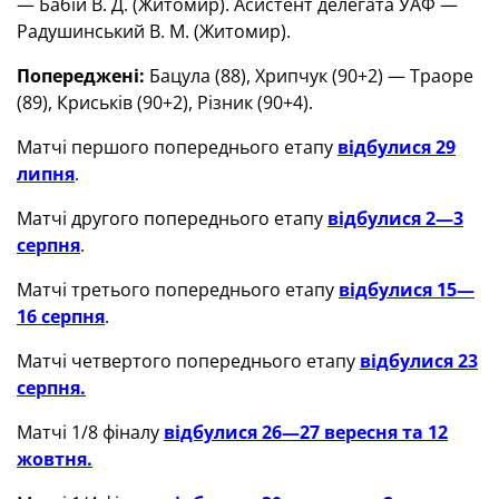
— Бабій В. Д. (Житомир). Асистент делегата УАФ —
Радушинський В. М. (Житомир).
Попереджені:
Бацула (88), Хрипчук (90+2) — Траоре
(89), Криськів (90+2), Різник (90+4).
Матчі першого попереднього етапу
відбулися 29
липня
.
Матчі другого попереднього етапу
відбулися 2—3
серпня
.
Матчі третього попереднього етапу
відбулися 15—
16 серпня
.
Матчі четвертого попереднього етапу
відбулися 23
серпня.
Матчі 1/8 фіналу
відбулися 26—27 вересня та 12
жовтня.