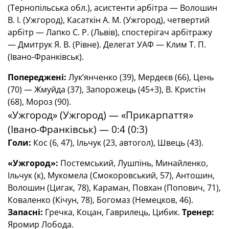
(Тернопільська обл.), асистенти арбітра — Волошин
В. І. (Ужгород), Касаткін А. М. (Ужгород), четвертий
арбітр — Лапко С. Р. (Львів), спостерігач арбітражу
— Дмитрук Я. В. (Рівне). Делегат УАФ — Клим Т. П.
(Івано-Франківськ).
Попереджені:
Лук’янченко (39), Мердеєв (66), Цень
(70) — Жмуйда (37), Запорожець (45+3), В. Кристін
(68), Мороз (90).
«Ужгород» (Ужгород) — «Прикарпаття»
(Івано-Франківськ) — 0:4 (0:3)
Голи:
Кос (6, 47), Ільчук (23, автогол), Швець (43).
«Ужгород»:
Постемський, Лушпінь, Минайленко,
Ільчук (к), Мукомела (Смокоровський, 57), Антошин,
Волошин (Цигак, 78), Караман, Повхан (Попович, 71),
Коваленко (Кічун, 78), Богомаз (Немецков, 46).
Запасні:
Гречка, Коцан, Гаврилець, Цибик.
Тренер:
Яромир Лобода.