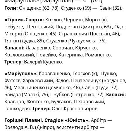
«Маріуполь» (Маріуполь) — 3:1 (0:1)
Голи:
Оніщенко (62, 78), Студенко (69) — Савін (32).
«Гірник-Спорт»:
Козлов, Черниш, Мороз (к),
Чебуезе, Шептіцький, Подрезан (Дмитрієв, 63) , Одог,
Місержі (Оніщенко, 46), Страшкевич (Посєвкін, 46),
Тяпкін (Дудка, 89), Студенко (Чуквуемека, 76).
Запасні:
Лазаренко, Сорочан, Юрченко,
Козловський, Подейко, Катеринка, Романенко.
Тренер:
Валерій Куценко.
«Маріуполь»:
Караващенко, Тєрєхов (к), Шушко,
Фатєєв, Харжевський, Задоя, Пентелейчук (Богданов,
46), Мельниченко (Демченко, 46), Савін (Пуди, 72),
Байдал (Малакі, 79), І. Зубков (Петренко, 72).
Запасні:
Кравцов, Жовтенко, Булгаков, Петровський,
Гошкодеря.
Тренер:
Олег Краснопьоров.
Горішні Плавні. Стадіон «Юність».
Арбітр —
Воєвода А. В. (Дніпро), асистенти арбітра —