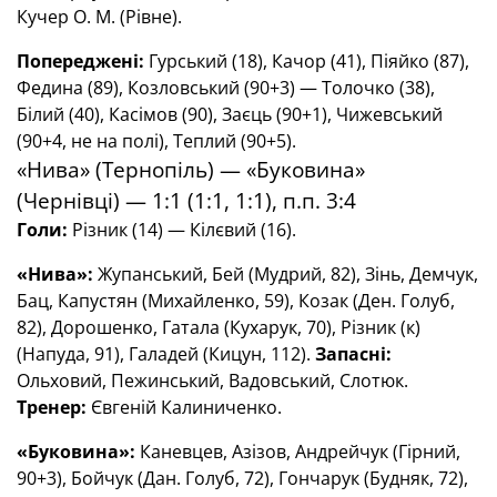
Кучер О. М. (Рівне).
Попереджені:
Гурський (18), Качор (41), Піяйко (87),
Федина (89), Козловський (90+3) — Толочко (38),
Білий (40), Касімов (90), Заєць (90+1), Чижевський
(90+4, не на полі), Теплий (90+5).
«Нива» (Тернопіль) — «Буковина»
(Чернівці) — 1:1 (1:1, 1:1), п.п. 3:4
Голи:
Різник (14) — Кілєвий (16).
«Нива»:
Жупанський, Бей (Мудрий, 82), Зінь, Демчук,
Бац, Капустян (Михайленко, 59), Козак (Ден. Голуб,
82), Дорошенко, Гатала (Кухарук, 70), Різник (к)
(Напуда, 91), Галадей (Кицун, 112).
Запасні:
Ольховий, Пежинський, Вадовський, Слотюк.
Тренер:
Євгеній Калиниченко.
«Буковина»:
Каневцев, Азізов, Андрейчук (Гірний,
90+3), Бойчук (Дан. Голуб, 72), Гончарук (Будняк, 72),