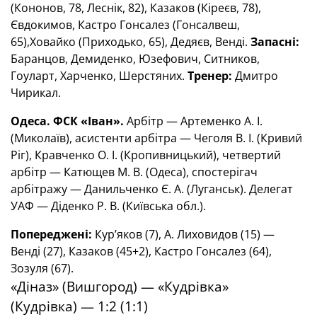
(Кононов, 78, Леснік, 82), Казаков (Кіреєв, 78),
Євдокимов, Кастро Гонсалез (Гонсалвеш,
65),Ховайко (Приходько, 65), Дедяєв, Венді.
Запасні:
Баранцов, Демиденко, Юзефович, Ситников,
Гоуларт, Харченко, Шерстяних.
Тренер:
Дмитро
Чирикал.
Одеса. ФСК «Іван».
Арбітр — Артеменко А. І.
(Миколаїв), асистенти арбітра — Чеголя В. І. (Кривий
Ріг), Кравченко О. І. (Кропивницький), четвертий
арбітр — Катющев М. В. (Одеса), спостерігач
арбітражу — Данильченко Є. А. (Луганськ). Делегат
УАФ — Діденко Р. В. (Київська обл.).
Попереджені:
Кур’яков (7), А. Лиховидов (15) —
Венді (27), Казаков (45+2), Кастро Гонсалез (64),
Зозуля (67).
«Діназ» (Вишгород) — «Кудрівка»
(Кудрівка) — 1:2 (1:1)