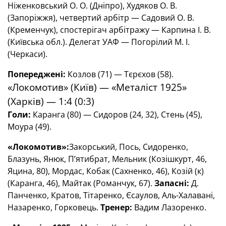
Ніженковський О. О. (Дніпро), Худяков О. В.
(Запоріжжя), четвертий арбітр — Садовий О. В.
(Кременчук), спостерігач арбітражу — Карпина І. В.
(Київська обл.). Делегат УАФ — Погорілий М. І.
(Черкаси).
Попереджені:
Козлов (71) — Тєрєхов (58).
«Локомотив» (Київ) — «Металіст 1925»
(Харків) — 1:4 (0:3)
Голи:
Каранга (80) — Сидоров (24, 32), Стень (45),
Моура (49).
«Локомотив»:
Закорський, Пось, Сидоренко,
Блазунь, Янюк, П’ятибрат, Мельник (Козішкурт, 46,
Яцина, 80), Мордас, Кобак (Сахненко, 46), Козій (к)
(Каранга, 46), Майтак (Романчук, 67).
Запасн
і:
Д.
Панченко, Кратов, Тітаренко, Єсаулов, Аль-Халавані,
Назаренко, Горковець.
Тренер:
Вадим Лазоренко.