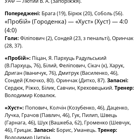
УАФ — Лютий В. А. (Запоріжжя).
Попереджені:
Брага (19), Бірюк (20), Соболь (56).
«Пробій» (Городенка) — «Хуст» (Хуст) — 4:0
(4:0)
Голи:
Філіпович (2), Сондей (23, з пенальті), Оринчак
(28, 37).
«Пробій»:
Піцан, Я. Пархуць Радульський
(В.Пархуць, 76), Білий, Феліпович, Сікач (к), Харук,
Дриган (Іваничук, 76), Дмитрук (Василенко, 46),
Сондей (Ключко, 80). Оринчак (Дитко, 87).
Запасні:
Сердюк, Ріжко, Білик, Савчин, Креховецький.
Тренер:
Володимир Ковалюк.
«Хуст»:
Попович, Колчін (Козубенко, 46), Даценко,
Лучка, Грачов (Павлич, 46), Гук, Пилип, Швець
(Гарнага, 46), Шух (Вашкеба, 62), Громенко (Шевчук,
46), Грицак.
Запасні:
Борис, Уманець.
Тренер:
Володимир Циткін.