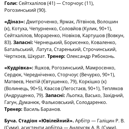
Голи:
Сейтхалілов (41) — Сторчоус (11),
Рогозинський (90).
«Діназ»:
Дмитроченко, Ярмак, Літвінов, Волошин
(к), Котуха, Чепурненко, Соловйов (Кулик, 90+1),
Сейтхалілов, Мораренко, Новіков, Картушов (Вовкун,
83).
Запасні:
Чернецький, Борисенко, Коваленко,
Батальський, Латута, Старенький, Строчинський,
Черткоєв, Шкурат.
Тренер:
Олександр Рябоконь.
«Кудрівка»:
Яшков, Рогозинський, Мамросенко,
Сердюк, Чередніченко, Сторчоус (Вечурко, 90+1),
Матвеєв, Нехтій (Євтушенко, 79), Коркішко (к)
(Волинець, 90+5), Квасов (Легостаєв, 90+1), Тепляков
(Андрущенко, 79).
Запасні:
Льопка, Васько, Західний,
Гагун, Думанюк, Фальковський, Солодаренко.
Тренер:
Василь Баранов.
Буча. Стадіон «Ювілейний».
Арбітр — Галіцин Р. В.
(Суми), асистенти арбітра — Андрусяк А. В. (Суми),