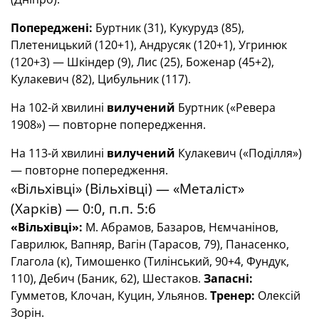
Попереджені:
Буртник (31), Кукурудз (85),
Плетеницький (120+1), Андрусяк (120+1), Угринюк
(120+3) — Шкіндер (9), Лис (25), Боженар (45+2),
Кулакевич (82), Цибульник (117).
На 102-й хвилині
вилучений
Буртник («Ревера
1908») — повторне попередження.
На 113-й хвилині
вилучений
Кулакевич («Поділля»)
— повторне попередження.
«Вільхівці» (Вільхівці) — «Металіст»
(Харків) — 0:0, п.п. 5:6
«Вільхівці»:
М. Абрамов, Базаров, Нємчанінов,
Гаврилюк, Вапняр, Вагін (Тарасов, 79), Панасенко,
Глагола (к), Тимошенко (Тилінський, 90+4, Фундук,
110), Дебич (Баник, 62), Шестаков.
Запасні:
Гумметов, Клочан, Куцин, Ульянов.
Тренер:
Олексій
Зорін.