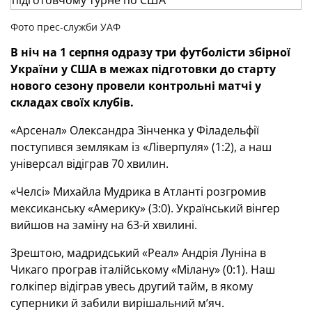
Фото прес-служби УАФ
В ніч на 1 серпня одразу три футболісти збірної
України у США в межах підготовки до старту
нового сезону провели контрольні матчі у
складах своїх клубів.
«Арсенал» Олександра Зінченка у Філадельфії
поступився землякам із «Ліверпуля» (1:2), а наш
універсал відіграв 70 хвилин.
«Челсі» Михайла Мудрика в Атланті розгромив
мексиканську «Америку» (3:0). Український вінгер
вийшов на заміну на 63-й хвилині.
Зрештою, мадридський «Реал» Андрія Луніна в
Чикаго програв італійському «Мілану» (0:1). Наш
голкіпер відіграв увесь другий тайм, в якому
суперники й забили вирішальний м’яч.