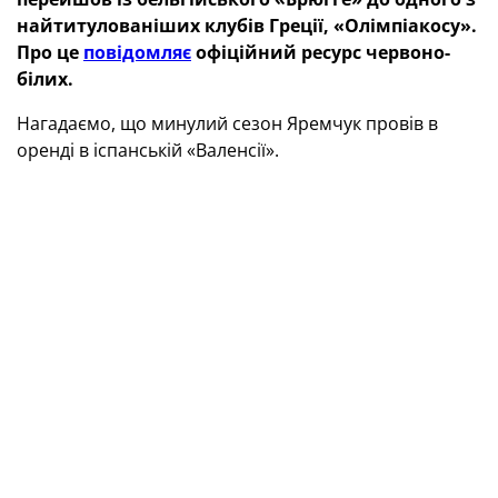
найтитулованіших клубів Греції, «Олімпіакосу».
Про це
повідомляє
офіційний ресурс червоно-
білих.
Нагадаємо, що минулий сезон Яремчук провів в
оренді в іспанській «Валенсії».
ТЕГИ
Роман Яремчук
БУДЬТЕ В КУРСІ ГОЛОВНИХ НОВИН