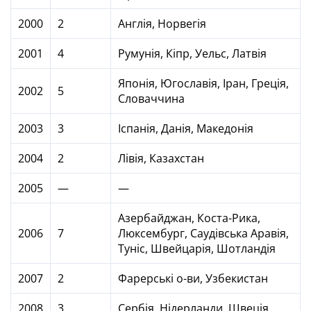
2000
2
Англія, Норвегія
2001
4
Румунія, Кіпр, Уельс, Латвія
Японія, Югославія, Іран, Греція,
2002
5
Словаччина
2003
3
Іспанія, Данія, Македонія
2004
2
Лівія, Казахстан
2005
—
—
Азербайджан, Коста-Рика,
2006
7
Люксембург, Саудівська Аравія,
Туніс, Швейцарія, Шотландія
2007
2
Фарерські о-ви, Узбекистан
2008
3
Сербія, Нідерланди, Швеція