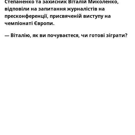
Степаненко та захисник Віталій Миколенко,
відповіли на запитання журналістів на
пресконференції, присвяченій виступу на
чемпіонаті Європи.
— Віталію, як ви почуваєтеся, чи готові зіграти
?
Віталій Миколенко:
— Усе добре, я вже повних два
дні тренуюся з командою. Радий, що повернувся на
футбольне поле й готуюся у штатному режимі до гри
з Бельгією.
— Чим збірна України може здивувати Бельгію
?
Як плануєте стримувати Ромелу Лукаку
?
Тарас Степаненко:
— Ми вже почали готуватися
безпосередньо до гри. Розуміємо, що там багато
хороших, індивідуально сильних гравців. Цього
суперника можна зупинити тільки правильними
тактичними діями. Матч зі Словаччиною показав,