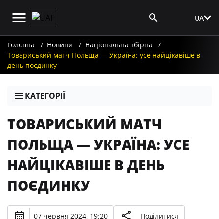
UA
Вхід для ЗМІ
Головна
Новини
Національна збірна
Товариський матч Польща — Україна: усе найцікавіше в
день поєдинку
КАТЕГОРІЇ
ТОВАРИСЬКИЙ МАТЧ
ПОЛЬЩА — УКРАЇНА: УСЕ
НАЙЦІКАВІШЕ В ДЕНЬ
ПОЄДИНКУ
07 червня 2024, 19:20
Поділитися