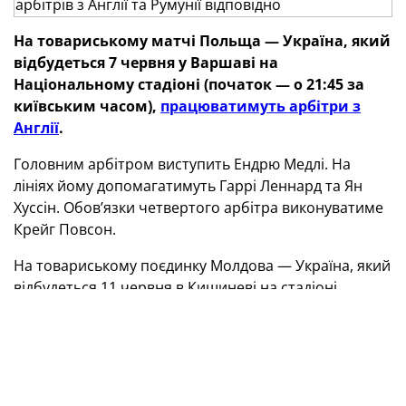
На товариському матчі Польща — Україна, який
відбудеться 7 червня у Варшаві на
Національному стадіоні (початок — о 21:45 за
київським часом),
працюватимуть арбітри з
Англії
.
Головним арбітром виступить Ендрю Медлі. На
лініях йому допомагатимуть Гаррі Леннард та Ян
Хуссін. Обов’язки четвертого арбітра виконуватиме
Крейг Повсон.
На товариському поєдинку Молдова — Україна, який
відбудеться 11 червня в Кишиневі на стадіоні
«Зімбру» (початок — о 19:00 за київським часом),
працюватиме суддівська бригада з Румунії
.
Головним арбітром буде Андрей Чівулете. На лініях
йому допомагатимуть Себастьян Георге та Георге
Флорін Нексу. Четвертим арбітром виступить