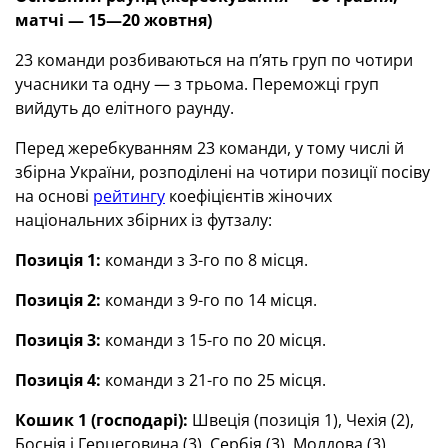
матчі — 15—20 жовтня)
23 команди розбиваються на п’ять груп по чотири
учасники та одну — з трьома. Переможці груп
вийдуть до елітного раунду.
Перед жеребкуванням 23 команди, у тому числі й
збірна України, розподілені на чотири позиції посіву
на основі
рейтингу
коефіцієнтів жіночих
національних збірних із футзалу:
Позиція 1:
команди з 3-го по 8 місця.
Позиція 2:
команди з 9-го по 14 місця.
Позиція 3:
команди з 15-го по 20 місця.
Позиція 4:
команди з 21-го по 25 місця.
Кошик 1 (господарі):
Швеція (позиція 1), Чехія (2),
Боснія і Герцеговина (3), Сербія (3), Молдова (3).