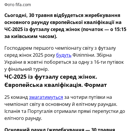
Фото fifa.com
Сьогодні, 30 травня відбудеться жеребкування
основного раунду європейської кваліфікації на
ЧС-2025 із футзалу серед жінок (початок — о 15:15
за київським часом).
Господарем першого чемпіонату світу з футзалу
серед жінок 2025 року
будуть
Філіппіни. Збірна
України в жовтні побореться за одну з 16-ти путівок
у фінальний турнір.
ЧС-2025 із футзалу серед жінок.
Європейська кваліфікація. Формат
25 команд
змагатимуться
за чотири путівки на
чемпіонат світу в основному й елітному раундах.
Іспанія та Португалія отримали прямі перепустки до
елітного раунду.
Основний раунд (жеребкування — 30 травня,