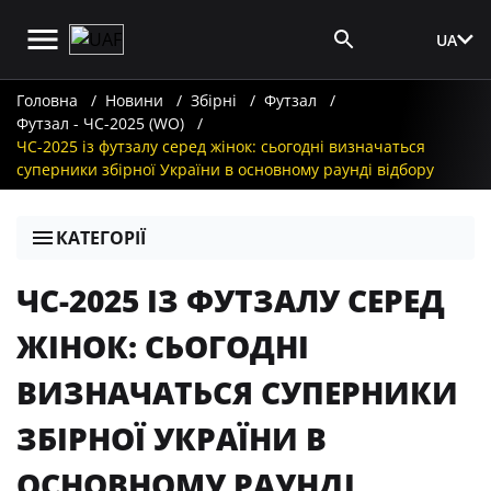
UA
Вхід для ЗМІ
Головна
Новини
Збірні
Футзал
Футзал - ЧС-2025 (WO)
ЧС-2025 із футзалу серед жінок: сьогодні визначаться
суперники збірної України в основному раунді відбору
КАТЕГОРІЇ
ЧС-2025 ІЗ ФУТЗАЛУ СЕРЕД
ЖІНОК: СЬОГОДНІ
ВИЗНАЧАТЬСЯ СУПЕРНИКИ
ЗБІРНОЇ УКРАЇНИ В
ОСНОВНОМУ РАУНДІ