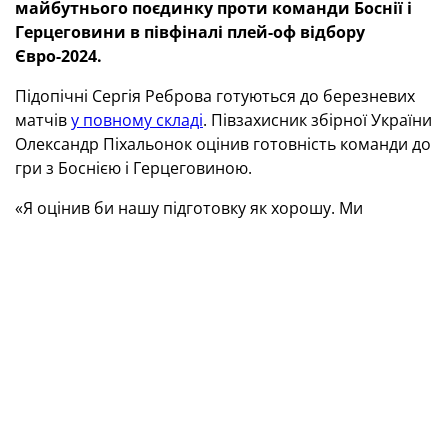
майбутнього поєдинку проти команди Боснії і
Герцеговини в півфіналі плей-оф відбору
Євро-2024.
Підопічні Сергія Реброва готуються до березневих
матчів
у повному складі
. Півзахисник збірної України
Олександр Піхальонок оцінив готовність команди до
гри з Боснією і Герцеговиною.
«Я оцінив би нашу підготовку як хорошу. Ми
провели двосторонню гру, було дуже багато теорії,
на тренуваннях багато відпрацьовувалося. Були й
навантаження, і спад. Вважаю, ми підійдемо до
матчу в оптимальних кондиціях.
Боснія — дуже потужна, непоступлива команда, як і
всі балканці. Вони будуть битися з першої до
останньої хвилини, намагатися потрапити на Євро.
Але якщо ми докладемо максимуму зусиль у цьому
матчі, у нас усе повинно вийти. Ми маємо бути