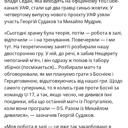
Влади Седан, яка виходить на офіційному YouTube-
каналі УАФ, стали ще два гравці синьо-жовтих. У
четвертому випуску нового проєкту УАФ узяли
участь Георгій Судаков та Михайло Мудрик.
«Сьогодні зранку була теорія, потім — робота в залі,
відпочили — і на тренування. Повечеряли — і ми
тут. На теоретичному занятті розбирали нашу
двосторонню гру. У ній, до речі, я забив Нещерету
непоганий м'яч, і він одразу ж поїхав із табору
збірної (посміхається)... Розбирали матч та
обговорювали, як ми плануємо грати з Боснією і
Герцеговиною, відштовхуючись від нашої гри. Щодо
самого суперника, то я колись грав проти Боснії за
команду U-17, а так, якщо чесно, не дивився їхні
поєдинки, хіба що останній матч із Португалією,
коли вони програли — 0:5. Разом із Михайлом
дивилися», — зазначив Георгій Судаков.
«Моя робота в залі — це вже так закарбовано в