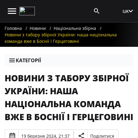
UA
Вхід для ЗМІ
Головна
Новини
Національна збірна
Новини з табору збірної України: наша національна
команда вже в Боснії і Герцеговині
КАТЕГОРІЇ
НОВИНИ З ТАБОРУ ЗБІРНОЇ
УКРАЇНИ: НАША
НАЦІОНАЛЬНА КОМАНДА
ВЖЕ В БОСНІЇ І ГЕРЦЕГОВИНІ
19 березня 2024, 21:37
Поділитися