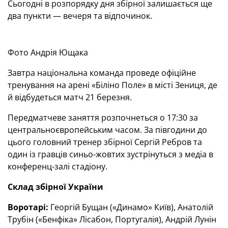
Сьогодні в розпорядку дня збірної залишається ще
два пункти — вечеря та відпочинок.
Фото Андрія Ющака
Завтра національна команда проведе офіційне
тренування на арені «Біліно Поле» в місті Зениця, де
й відбудеться матч 21 березня.
Передматчеве заняття розпочнеться о 17:30 за
центральноєвропейським часом. За півгодини до
цього головний тренер збірної Сергій Ребров та
один із гравців синьо-жовтих зустрінуться з медіа в
конференц-залі стадіону.
Склад збірної України
Воротарі:
Георгій Бущан («Динамо» Київ), Анатолій
Трубін («Бенфіка» Лісабон, Португалія), Андрій Лунін