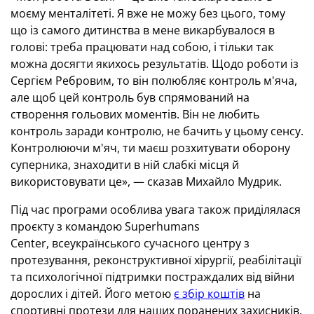
моєму менталітеті. Я вже не можу без цього, тому
що із самого дитинства в мене викарбувалося в
голові: треба працювати над собою, і тільки так
можна досягти якихось результатів. Щодо роботи із
Сергієм Ребровим, то він полюбляє контроль м'яча,
але щоб цей контроль був спрямований на
створення гольових моментів. Він не любить
контроль заради контролю, не бачить у цьому сенсу.
Контролюючи м'яч, ти маєш розхитувати оборону
суперника, знаходити в ній слабкі місця й
використовувати це», — сказав Михайло Мудрик.
Під час програми особлива увага також приділялася
проєкту з командою Superhumans
Center, всеукраїнського сучасного центру з
протезування, реконструктивної хірургії, реабілітації
та психологічної підтримки постраждалих від війни
дорослих і дітей. Його метою
є збір коштів
на
спортивні протези для наших поранених захисників.