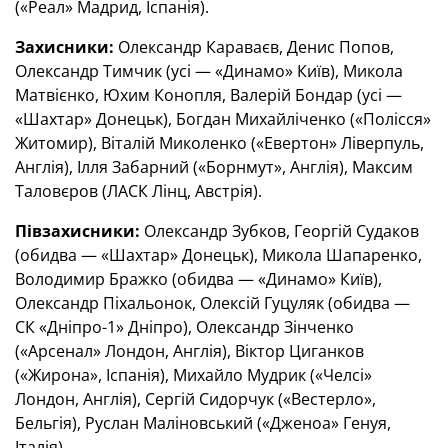
(«Реал» Мадрид, Іспанія).
Захисники:
Олександр Караваєв, Денис Попов,
Олександр Тимчик (усі — «Динамо» Київ), Микола
Матвієнко, Юхим Конопля, Валерій Бондар (усі —
«Шахтар» Донецьк), Богдан Михайліченко («Полісся»
Житомир), Віталій Миколенко («Евертон» Ліверпуль,
Англія), Ілля Забарний («Борнмут», Англія), Максим
Таловєров (ЛАСК Лінц, Австрія).
Півзахисники:
Олександр Зубков, Георгій Судаков
(обидва — «Шахтар» Донецьк), Микола Шапаренко,
Володимир Бражко (обидва — «Динамо» Київ),
Олександр Піхальонок, Олексій Гуцуляк (обидва —
СК «Дніпро-1» Дніпро), Олександр Зінченко
(«Арсенал» Лондон, Англія), Віктор Циганков
(«Жирона», Іспанія), Михайло Мудрик («Челсі»
Лондон, Англія), Сергій Сидорчук («Вестерло»,
Бельгія), Руслан Маліновський («Дженоа» Генуя,
Італія).