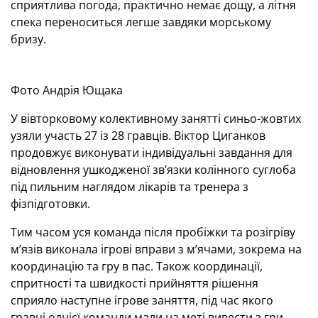
сприятлива погода, практично немає дощу, а літня
спека переноситься легше завдяки морському
бризу.
Фото Андрія Ющака
У вівторковому колективному занятті синьо-жовтих
узяли участь 27 із 28 гравців. Віктор Циганков
продовжує виконувати індивідуальні завдання для
відновлення ушкодженої зв’язки колінного суглоба
під пильним наглядом лікарів та тренера з
фізпідготовки.
Тим часом уся команда після пробіжки та розігріву
м’язів виконала ігрові вправи з м’ячами, зокрема на
координацію та гру в пас. Також координації,
спритності та швидкості прийняття рішення
сприяло наступне ігрове заняття, під час якого
гравці однієї команди мали на меті вивести з гри