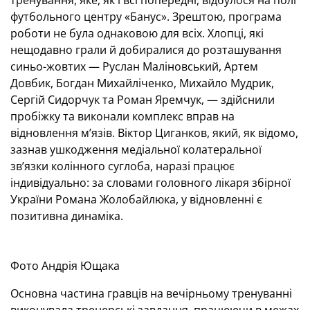
тренування, яке, як і всі попередні, відбулося на полі
футбольного центру «Банус». Зрештою, програма
роботи не була однаковою для всіх. Хлопці, які
нещодавно грали й добиралися до розташування
синьо-жовтих — Руслан Маліновський, Артем
Довбик, Богдан Михайліченко, Михайло Мудрик,
Сергій Сидорчук та Роман Яремчук, — здійснили
пробіжку та виконали комплекс вправ на
відновлення м’язів. Віктор Циганков, який, як відомо,
зазнав ушкодження медіальної колатеральної
зв’язки колінного суглоба, наразі працює
індивідуально: за словами головного лікаря збірної
України Романа Жолобайлюка, у відновленні є
позитивна динаміка.
Фото Андрія Ющака
Основна частина гравців на вечірньому тренуванні