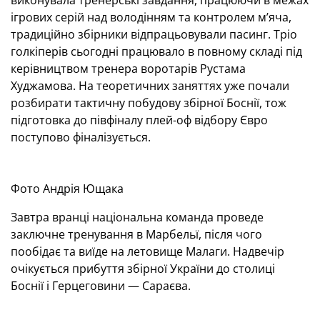
виконувала тренерські завдання, працюючи в межах
ігрових серій над володінням та контролем м’яча,
традиційно збірники відпрацьовували пасинг. Тріо
голкіперів сьогодні працювало в повному складі під
керівництвом тренера воротарів Рустама
Худжамова. На теоретичних заняттях уже почали
розбирати тактичну побудову збірної Боснії, тож
підготовка до півфіналу плей-оф відбору Євро
поступово фіналізується.
Фото Андрія Ющака
Завтра вранці національна команда проведе
заключне тренування в Марбельї, після чого
пообідає та виїде на летовище Малаги. Надвечір
очікується прибуття збірної України до столиці
Боснії і Герцеговини — Сараєва.