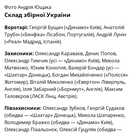
Фото Андрія Ющака
Склад збірної України
Воротарі:
Георгій Бущан («Динамо» Київ), Анатолій
Трубін («Бенфіка» Лісабон, Португалія), Андрій Лунін
(«Реал» Мадрид, Іспанія).
Захисники:
Олександр Караваєв, Денис Попов,
Олександр Тимчик (усі — «Динамо» Київ), Микола
Матвієнко, Юхим Конопля, Валерій Бондар (усі —
«Шахтар» Донецьк), Богдан Михайліченко («Полісся»
Житомир), Віталій Миколенко («Евертон» Ліверпуль,
Англія), Ілля Забарний («Борнмут», Англія), Максим
Таловєров (ЛАСК Лінц, Австрія).
Півзахисники:
Олександр Зубков, Георгій Судаков
(обидва — «Шахтар» Донецьк), Микола Шапаренко,
Володимир Бражко (обидва — «Динамо» Київ),
Олександр Піхальонок, Олексій Гуцуляк (обидва —