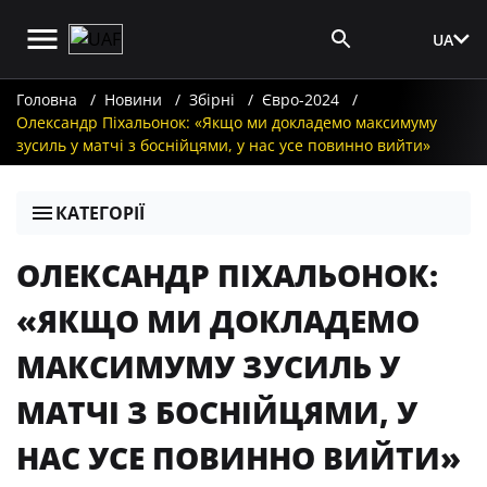
UA
Вхід для ЗМІ
Головна
Новини
Збірні
Євро-2024
Олександр Піхальонок: «Якщо ми докладемо максимуму
зусиль у матчі з боснійцями, у нас усе повинно вийти»
КАТЕГОРІЇ
ОЛЕКСАНДР ПІХАЛЬОНОК:
«ЯКЩО МИ ДОКЛАДЕМО
МАКСИМУМУ ЗУСИЛЬ У
МАТЧІ З БОСНІЙЦЯМИ, У
НАС УСЕ ПОВИННО ВИЙТИ»