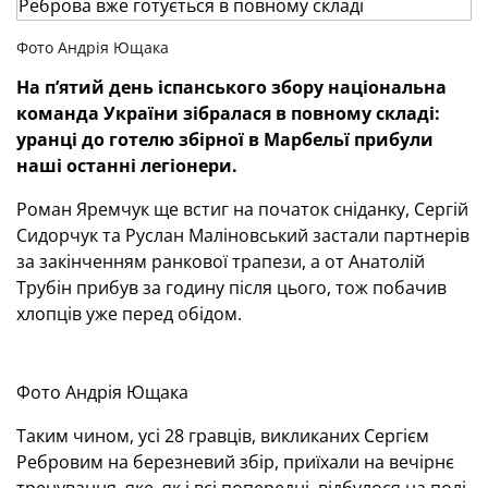
Фото Андрія Ющака
На п’ятий день іспанського збору національна
команда України зібралася в повному складі:
уранці до готелю збірної в Марбельї прибули
наші останні легіонери.
Роман Яремчук ще встиг на початок сніданку, Сергій
Сидорчук та Руслан Маліновський застали партнерів
за закінченням ранкової трапези, а от Анатолій
Трубін прибув за годину після цього, тож побачив
хлопців уже перед обідом.
Фото Андрія Ющака
Таким чином, усі 28 гравців, викликаних Сергієм
Ребровим на березневий збір, приїхали на вечірнє