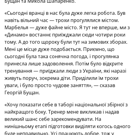
Бущан та Микола Шапаренко.
«Сьогодні вранці в нас була дуже легка робота. Був
навіть вільний час — трохи прогулялися містом.
Марбелья — дуже файне місто. Я тут не вперше, ми з
«Динамо» востаннє приїжджали сюди чотири роки
тому. А до того щороку були тут на зимових зборах.
Мені це місце дуже подобається. Приємно, що
сьогодні була така сонячна погода, і прогулянка
принесла лише задоволення. Потім було відкрите
тренування — приїджали люди з України, які наразі
живуть поруч, зокрема діти. Приділили їм трохи
уваги, і було просто чудове заняття», — сказав
Георгій Бущан.
«Хочу показати себе в таборі національної збірної з
найкращого боку. Тренер мене викликав і надав
великий шанс себе зарекомендувати. На
нинішньому етапі підготовки виділяти когось одного
буде неправильно. Усі працюють добре, тож у