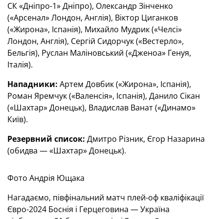
СК «Дніпро-1» Дніпро), Олександр Зінченко
(«Арсенал» Лондон, Англія), Віктор Циганков
(«Жирона», Іспанія), Михайло Мудрик («Челсі»
Лондон, Англія), Сергій Сидорчук («Вестерло»,
Бельгія), Руслан Маліновський («Дженоа» Генуя,
Італія).
Нападники:
Артем Довбик («Жирона», Іспанія),
Роман Яремчук («Валенсія», Іспанія), Данило Сікан
(«Шахтар» Донецьк), Владислав Ванат («Динамо»
Київ).
Резервний список:
Дмитро Різник, Єгор Назарина
(обидва — «Шахтар» Донецьк).
Фото Андрія Ющака
Нагадаємо, півфінальний матч плей-оф кваліфікації
Євро-2024 Боснія і Герцеговина — Україна