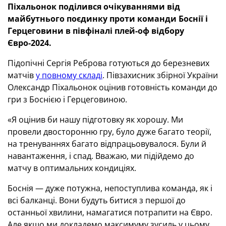
Піхальонок поділився очікуваннями від
майбутнього поєдинку проти команди Боснії і
Герцеговини в півфіналі плей-оф відбору
Євро-2024.
Підопічні Сергія Реброва готуються до березневих
матчів
у повному складі
. Півзахисник збірної України
Олександр Піхальонок оцінив готовність команди до
гри з Боснією і Герцеговиною.
«Я оцінив би нашу підготовку як хорошу. Ми
провели двосторонню гру, було дуже багато теорії,
на тренуваннях багато відпрацьовувалося. Були й
навантаження, і спад. Вважаю, ми підійдемо до
матчу в оптимальних кондиціях.
Боснія — дуже потужна, непоступлива команда, як і
всі балканці. Вони будуть битися з першої до
останньої хвилини, намагатися потрапити на Євро.
Але якщо ми докладемо максимуму зусиль у цьому