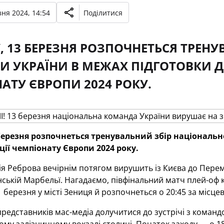
ня 2024, 14:54
Поділитися
У, 13 БЕРЕЗНЯ РОЗПОЧНЕТЬСЯ ТРЕН
 УКРАЇНИ В МЕЖАХ ПІДГОТОВКИ Д
АТУ ЄВРОПИ 2024 РОКУ.
 березня розпочнеться тренувальний збір національ
ції чемпіонату Європи 2024 року.
ія Реброва вечірнім потягом вирушить із Києва до Пере
нській Марбельї. Нагадаємо, півфінальний матч плей-оф к
1 березня у місті Зениця й розпочнеться о 20:45 за місце
едставників мас-медіа долучитися до зустрічі з коман