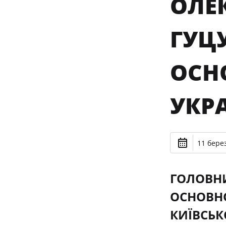
ОЛЕ
ГУЦУ
ОСН
УКР
11 берез
ГОЛОВНИ
ОСНОВНО
КИЇВСЬК