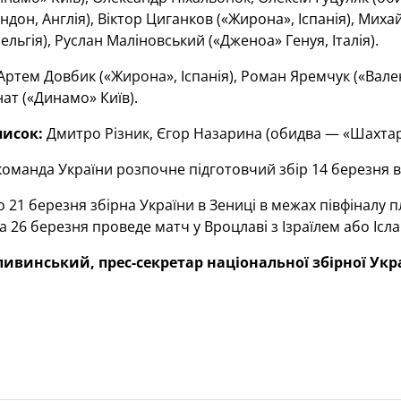
ндон, Англія), Віктор Циганков («Жирона», Іспанія), Миха
ельгія), Руслан Маліновський («Дженоа» Генуя, Італія).
ртем Довбик («Жирона», Іспанія), Роман Яремчук («Валенс
ат («Динамо» Київ).
писок:
Дмитро Різник, Єгор Назарина (обидва — «Шахтар
оманда України розпочне підготовчий збір 14 березня в 
 21 березня збірна України в Зениці в межах півфіналу пл
а 26 березня проведе матч у Вроцлаві з Ізраїлем або Ісл
ивинський, прес-секретар національної збірної Укр