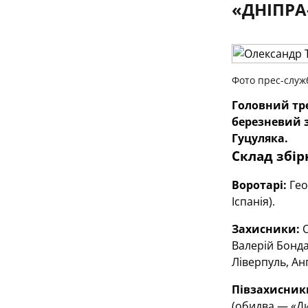
«ДНІПРА
Фото прес-служ
Головний тре
березневий з
Гуцуляка.
Склад збір
Воротарі:
Гео
Іспанія).
Захисники:
О
Валерій Бонда
Ліверпуль, Анг
Півзахисник
(обидва — «Ди