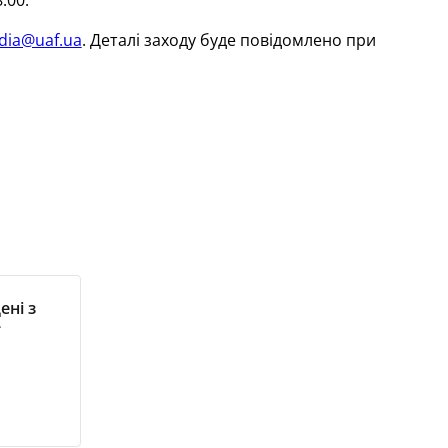
:00.
dia@uaf.ua
. Деталі заходу буде повідомлено при
ені з