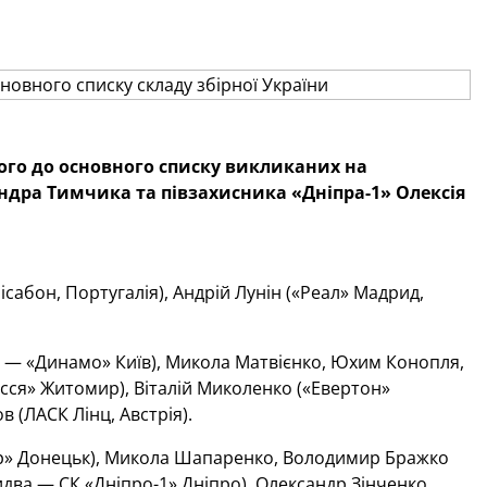
ного до основного списку викликаних на
ндра Тимчика та півзахисника «Дніпра-1» Олексія
ісабон, Португалія), Андрій Лунін («Реал» Мадрид,
і — «Динамо» Київ), Микола Матвієнко, Юхим Конопля,
сся» Житомир), Віталій Миколенко («Евертон»
в (ЛАСК Лінц, Австрія).
ар» Донецьк), Микола Шапаренко, Володимир Бражко
идва — СК «Дніпро-1» Дніпро), Олександр Зінченко