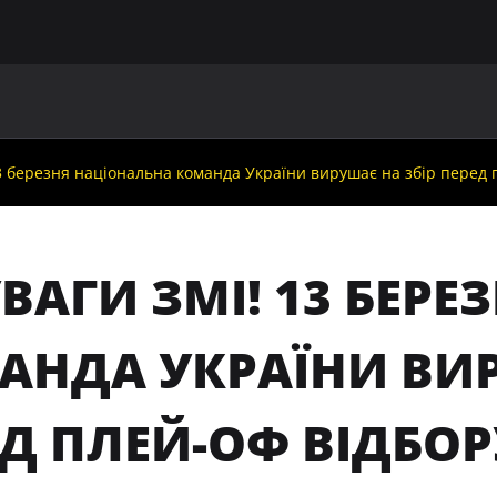
ГОЛОВНА
ПРО УАФ
ЗБІРНІ
ЧЛЕНИ УАФ
НО
13 березня національна команда України вирушає на збір перед 
ВАГИ ЗМІ! 13 БЕР
АНДА УКРАЇНИ ВИР
Д ПЛЕЙ-ОФ ВІДБОР