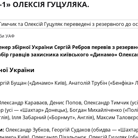
-1» ОЛЕКСІЯ ГУЦУЛЯКА.
би УАФ
нер збірної України Сергій Ребров перевів з резерв
бір гравців захисника київського «Динамо» Олекса
ної України
ргій Бущан («Динамо» Київ), Анатолій Трубін («Бенфіка» Л
лександр Караваєв, Денис Попов, Олександр Тимчик (ус
р (усі — «Шахтар» Донецьк), Богдан Михайліченко («Полі
лія), Ілля Забарний («Борнмут», Англія), Максим Таловєро
и:
Олександр Зубков, Георгій Судаков (обидва — «Шахт
намо» Київ), Олександр Піхальонок, Олексій Гуцуляк (об