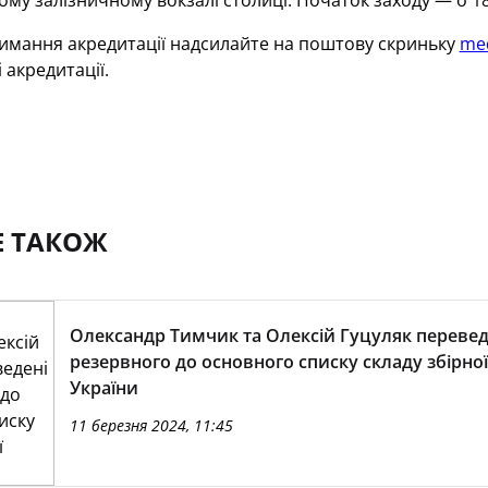
му залізничному вокзалі столиці. Початок заходу — о 18
римання акредитації надсилайте на поштову скриньку
me
 акредитації.
Е ТАКОЖ
Олександр Тимчик та Олексій Гуцуляк перевед
резервного до основного списку складу збірної
України
11 березня 2024, 11:45