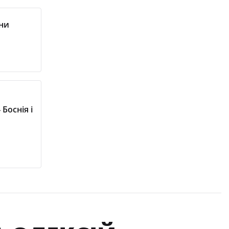
ни
Боснія і