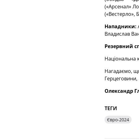
(«Арсенал» Ло
(«Вестерло», Б
Нападники:
А
Владислав Ван
Резервний с
Національна к
Нагадаємо, що
Герцеговини, 
Олександр Гл
ТЕГИ
Євро-2024