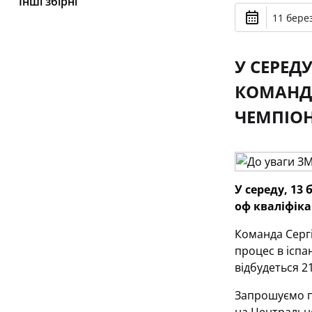
Інші збірні
11 берез
У СЕРЕД
КОМАНДИ
ЧЕМПІОН
У середу, 13
оф кваліфіка
Команда Серг
процес в іспа
відбудеться 2
Запрошуємо пр