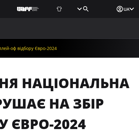
Фаншоп
Квитки
Вхід для ЗМІ
UA
ВИНИ
МЕДІА
ДОКУМЕНТИ
UAF DATA CENTER
плей-оф відбору Євро-2024
ЕЗНЯ НАЦІОНАЛЬНА
УШАЄ НА ЗБІР
У ЄВРО-2024