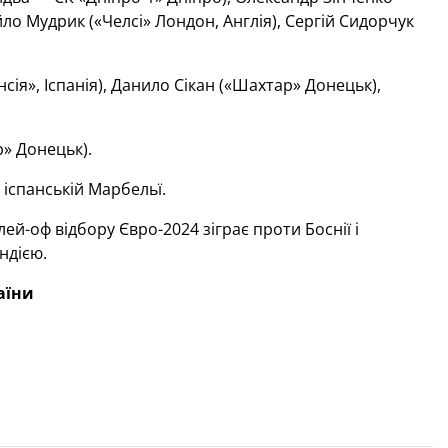
йло Мудрик («Челсі» Лондон, Англія), Сергій Сидорчук
ія», Іспанія), Данило Сікан («Шахтар» Донецьк),
» Донецьк).
іспанській Марбельї.
ей-оф відбору Євро-2024 зіграє проти Боснії і
андією.
аїни