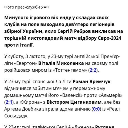
Фото прес-служби УАФ
Минулого ігрового вік-енду у складах своїх
клубів на поле виходило дев'ятеро легіонерів
збірної України, яких Сергій Ребров викликав на
торішній листопадовий матч відбору Євро-2024
проти Італії.
У суботу, 3 лютого, у 23-му турі англійської Прем’єр-
ліги «Евертон»
Віталія Миколенка
на своєму полі
розійшовся миром із «Тоттенгемом» (
2:2
).
У 23-му турі іспанської Ла Ліги
Роман Яремчук
відзначився забитим м’ячем у переможному
домашньому матчі його «Валенсії» проти «Альмерії»
(
2:1
), а «Жирона» з
Віктором Циганковим
, але без
Артема Довбика зіграла вдома внічию (
0:0
) із «Реал
Сосьєдад».
У 23-му турі італійської Серії А «Дженоа»
Руслана