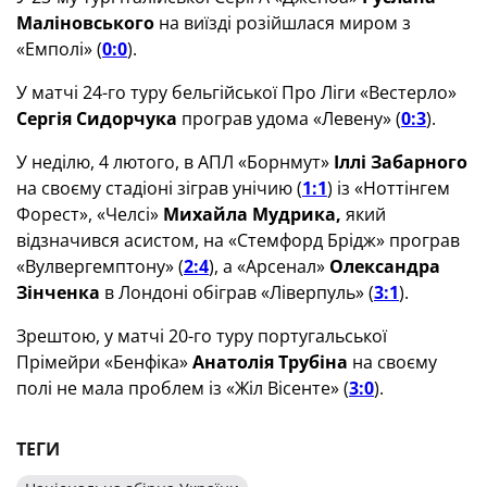
Маліновського
на виїзді розійшлася миром з
«Емполі» (
0:0
).
У матчі 24-го туру бельгійської Про Ліги «Вестерло»
Сергія Сидорчука
програв удома «Левену» (
0:3
).
У неділю, 4 лютого, в АПЛ «Борнмут»
Іллі Забарного
на своєму стадіоні зіграв унічию (
1:1
) із «Ноттінгем
Форест», «Челсі»
Михайла Мудрика,
який
відзначився асистом, на «Стемфорд Брідж» програв
«Вулвергемптону» (
2:4
), а «Арсенал»
Олександра
Зінченка
в Лондоні обіграв «Ліверпуль» (
3:1
).
Зрештою, у матчі 20-го туру португальської
Прімейри «Бенфіка»
Анатолія Трубіна
на своєму
полі не мала проблем із «Жіл Вісенте» (
3:0
).
ТЕГИ