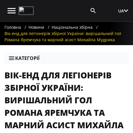
UA
Вхід для ЗМІ
Головна
Новини
Національна збірна
Вік-енд для легіонерів збірної України: вирішальний гол
Романа Яремчука та марний асист Михайла Мудрика
КАТЕГОРІЇ
ВІК-ЕНД ДЛЯ ЛЕГІОНЕРІВ
ЗБІРНОЇ УКРАЇНИ:
ВИРІШАЛЬНИЙ ГОЛ
РОМАНА ЯРЕМЧУКА ТА
МАРНИЙ АСИСТ МИХАЙЛА