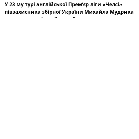
У 23-му турі англійської Прем’єр-ліги «Челсі»
півзахисника збірної України Михайла Мудрика
на своєму полі приймав «Вулвергемптон».
Наш футболіст вийшов на заміну на 72-й хвилині
зустрічі, відзначився гольовою передачею від кута
поля, але цього виявилося замало для порятунку
господарів від поразки з рахунком 2:4.
Маючи в активі 31 очко, команда українця наразі
посідає 11-те місце в турнірній таблиці чемпіонату
Англії.
ТЕГИ
Михайло Мудрик