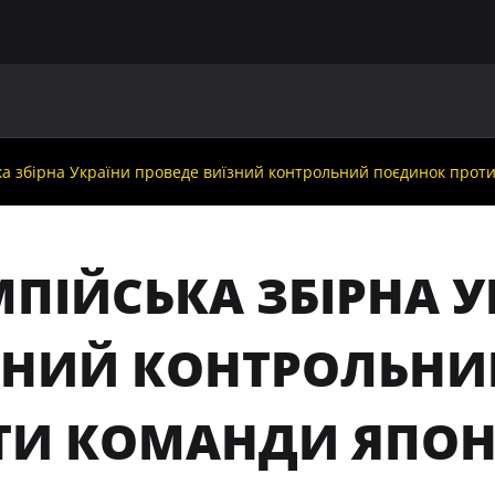
ГОЛОВНА
ПРО УАФ
ЗБІРНІ
ЧЛЕНИ УАФ
НО
ка збірна України проведе виїзний контрольний поєдинок проти
МПІЙСЬКА ЗБІРНА У
ЗНИЙ КОНТРОЛЬНИ
ТИ КОМАНДИ ЯПОН