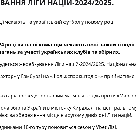
ВАННЯ ЛІГИ НАЦІЙ-2024/2025.
24 році на наші команди чекають нові важливі події.
агань за участі українських клубів та збірних.
удеться жеребкування Ліги націй-2024/2025. Національна
хтар» у Гамбурзі на «Фолькспаркштадіон» прийматиме 
хтар» проведе гостьовий матч-відповідь проти «Марсел
оча збірна України в містечку Кирджалі на центральном
ією за збереження місця в другому дивізіоні Ліги націй.
динками 18-го туру поновиться сезон у Vbet Лізі.