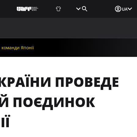
Фаншоп
Квитки
Вхід для ЗМІ
UA
ВИНИ
МЕДІА
ДОКУМЕНТИ
UAF DATA CENTER
 команди Японії
КРАЇНИ ПРОВЕДЕ
Й ПОЄДИНОК
ІЇ