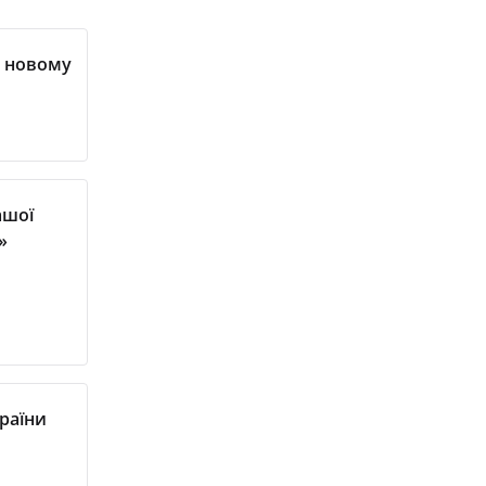
у новому
ашої
»
країни