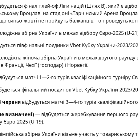
дбудеться фінал плей-оф Ліги націй (Шлях В), який є від
ьському Вроцлаві на стадіоні «Тарчінський Арена Вроцл
кщо синьо-жовті не пройдуть балканців, то проведуть ко
лодіжна збірна України в межах відбору Євро-2025 (U-21)
дуться півфінальні поєдинки Vbet Кубку України-2023/202
лодіжна жіноча збірна України в межах другого раунду 
Франції, Чехії (господар) і Норвегії.
дбудуться матчі 1—2-го турів кваліфікаційного турніру Є
будеться фінальний поєдинок Vbet Кубку України-2023/20
4 червня
відбудуться матчі 3—4-го турів кваліфікаційног
не визначені) —
відбудеться жеребкування першого раунд
у Євро-2025 (U-19).
імпійська збірна України візьме участь у товариському т