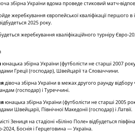
оча збірна України вдома проведе стиковий матч-відпов
йде жеребкування європейської кваліфікації першого в іс
відбудеться 2025 року.
будеться жеребкування кваліфікаційного турніру Євро-20
m
я
юнацька збірна України (футболісти не старші 2007 року
андами Греції (господар), Швейцарії та Словаччини.
ня
дівоча збірна України в межах другого раунду відбор
ландам (господар) і Туреччині.
ня
юнацька збірна України (футболісти не старші 2005 рок
ндами Швейцарії, Північної Македонії (господар) і Латвії.
місті Зениця на стадіоні «Біліно Поле» відбудеться півфін
-2024, Боснія і Герцеговина — Україна.