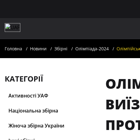
Головна
Новини
Збірні
Олімпіада-2024
Олімпійсь
КАТЕГОРІЇ
ОЛІ
Активності УАФ
ВИЇ
Національна збірна
ПРО
Жіноча збірна України