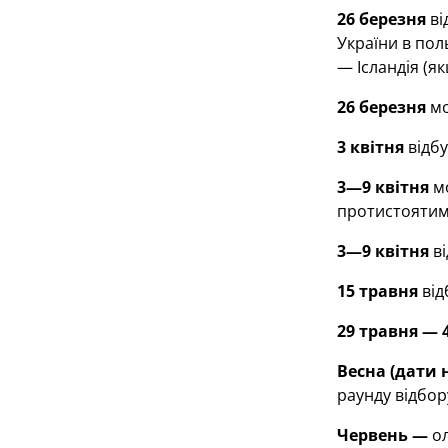
26 березня
ві
України в пол
— Ісландія (я
26 березня
мо
3 квітня
відбу
3—9 квітня
мо
протистоятиме 
3—9 квітня
ві
15 травня
від
29 травня — 
Весна (дати 
раунду відбор
Червень —
ол