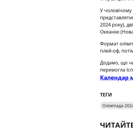
У чоловічому 
представлятиму
2024 року), д
Океанію (Нова
Формат олімпі
плей-оф, поті
Додамо, що чи
перемогла Ісп
Календар м
ТЕГИ
Олімпіада-202
ЧИТАЙТ