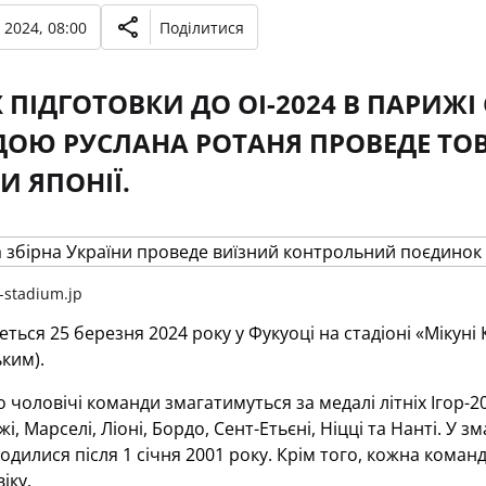
 2024, 08:00
Поділитися
 ПІДГОТОВКИ ДО ОІ-2024 В ПАРИЖІ
ДОЮ РУСЛАНА РОТАНЯ ПРОВЕДЕ ТО
 ЯПОНІЇ.
-stadium.jp
деться 25 березня 2024 року у Фукуоці на стадіоні «Мікуні
ьким).
 чоловічі команди змагатимуться за медалі літніх Ігор-20
і, Марселі, Ліоні, Бордо, Сент-Етьєні, Ніцці та Нанті. У з
родилися після 1 січня 2001 року. Крім того, кожна команд
іку.