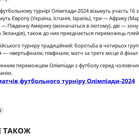
футбольному турнірі Олімпіади-2024 візьмуть участь 16 
ть Європу (Україна, Іспанія, Ізраїль), три — Африку (Маро
ві — Південну Америку (визначаться в лютому), дві — зо
 Зеландія), також до них приєднається переможець плей-
йського турніру традиційний: боротьба в чотирьох група
м — чвертьфінали, півфінали, матч за третє місце й фінал
нним переможцем Олімпіади з футболу серед чоловічих зб
анію.
атчів футбольного турніру Олімпіади-2024
4
Е ТАКОЖ