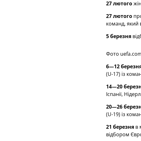
27 лютого
жін
27 лютого
про
команд, який 
5 березня
від
Фото uefa.co
6—12 березн
(U-17) із ком
14—20 берез
Іспанії, Нідер
20—26 берез
(U-19) із кома
21 березня
в 
відбором Євро