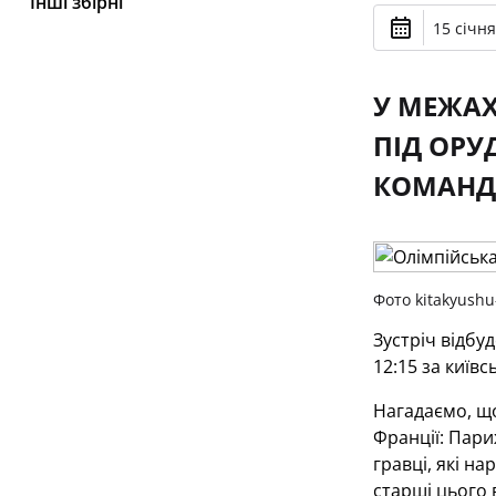
Інші збірні
15 січня
У МЕЖАХ
ПІД ОРУ
КОМАНДИ
Фото kitakyushu
Зустріч відбу
12:15 за київс
Нагадаємо, що
Франції: Париж
гравці, які на
старші цього в