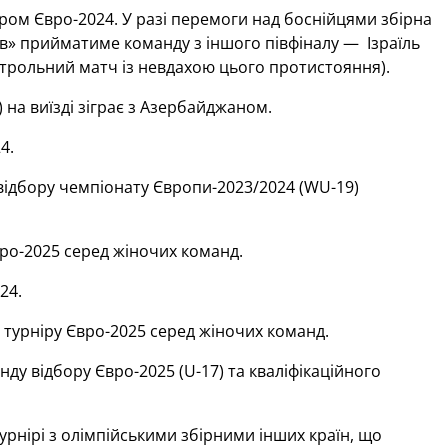
бором Євро-2024. У разі перемоги над боснійцями збірна
ав» прийматиме команду з іншого півфіналу — Ізраїль
нтрольний матч із невдахою цього протистояння).
 на виїзді зіграє з Азербайджаном.
4.
відбору чемпіонату Європи-2023/2024 (WU-19)
вро-2025 серед жіночих команд.
24.
о турніру Євро-2025 серед жіночих команд.
у відбору Євро-2025 (U-17) та кваліфікаційного
урнірі з олімпійськими збірними інших країн, що