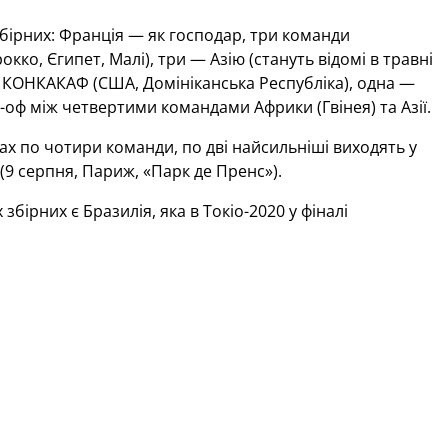
збірних: Франція — як господар, три команди
кко, Єгипет, Малі), три — Азію (стануть відомі в травні
ну КОНКАКАФ (США, Домініканська Республіка), одна —
оф між четвертими командами Африки (Гвінея) та Азії.
х по чотири команди, по дві найсильніші виходять у
 (9 серпня, Париж, «Парк де Пренс»).
ірних є Бразилія, яка в Токіо-2020 у фіналі