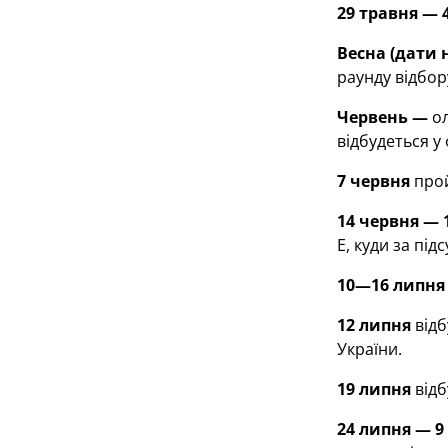
29 травня — 
Весна (дати 
раунду відбор
Червень —
ол
відбудеться у
7 червня
прой
14 червня — 
Е, куди за пі
10—16 липня
12 липня
відб
України.
19 липня
відб
24 липня — 9