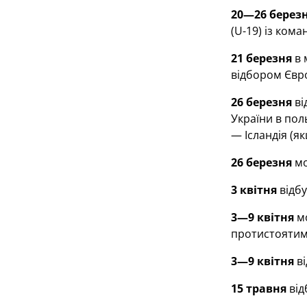
20—26 берез
(U-19) із кома
21 березня
в 
відбором Євро
26 березня
ві
України в пол
— Ісландія (я
26 березня
мо
3 квітня
відбу
3—9 квітня
мо
протистоятиме 
3—9 квітня
ві
15 травня
від