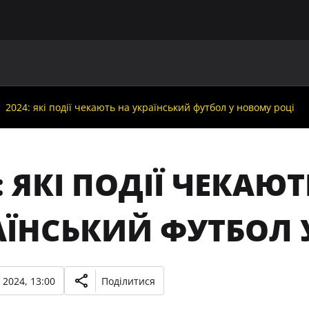
ГОЛОВНА
ПРО УАФ
ЗБІРНІ
ЧЛЕНИ УАФ
НО
2024: які події чекають на український футбол у новому році
: ЯКІ ПОДІЇ ЧЕКАЮТ
АЇНСЬКИЙ ФУТБОЛ 
 2024, 13:00
Поділитися