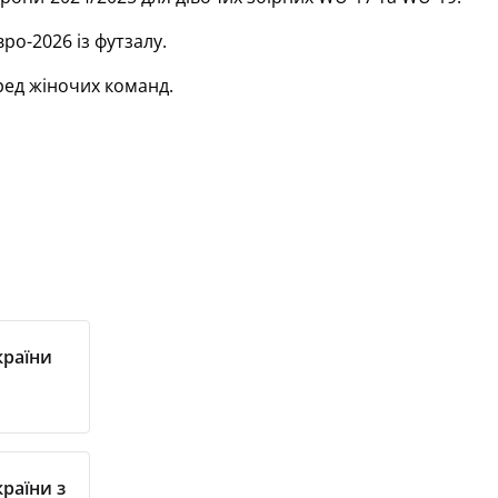
ро-2026 із футзалу.
ред жіночих команд.
країни
країни з