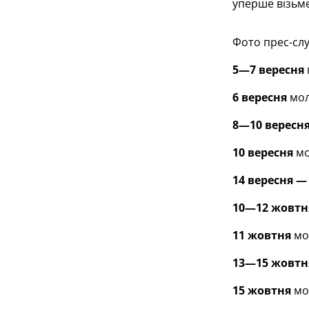
уперше візьме
Фото прес-сл
5—7 вересня
6 вересня
моло
8—10 вересн
10 вересня
мо
14 вересня —
10—12 жовтн
11 жовтня
мол
13—15 жовтн
15 жовтня
мол