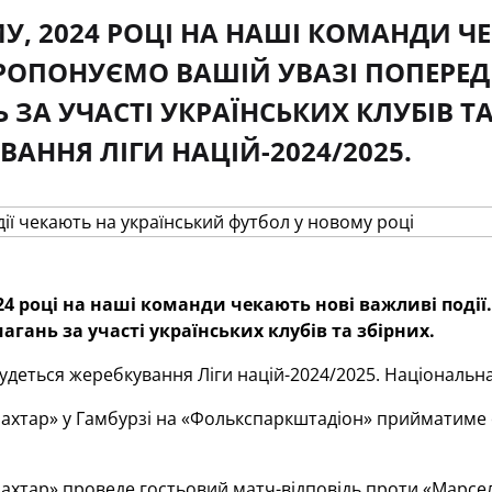
У, 2024 РОЦІ НА НАШІ КОМАНДИ Ч
ПРОПОНУЄМО ВАШІЙ УВАЗІ ПОПЕРЕ
 ЗА УЧАСТІ УКРАЇНСЬКИХ КЛУБІВ ТА
ВАННЯ ЛІГИ НАЦІЙ-2024/2025.
24 році на наші команди чекають нові важливі події.
агань за участі українських клубів та збірних.
удеться жеребкування Ліги націй-2024/2025. Національна
хтар» у Гамбурзі на «Фолькспаркштадіон» прийматиме 
хтар» проведе гостьовий матч-відповідь проти «Марсел