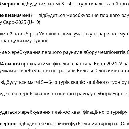
4 червня
відбудуться матчі 3—4-го турів кваліфікаційног
не визначені) —
відбудеться жеребкування першого раунд
у Євро-2025 (U-19).
імпійська збірна України візьме участь у товариському т
 французькому Тулоні.
де жеребкування першого раунду відбору чемпіонатів Єв
14 липня
проходитиме фінальна частина Євро-2024. У разі 
дсумками жеребкування потрапили Бельгія, Словаччина та
відбудуться матчі 5—6-го турів кваліфікаційного турніру
удеться жеребкування основного раунду відбору Євро-202
удеться жеребкування плей-оф кваліфікаційного турніру
 серпня
відбудеться чоловічий футбольний турнір на Олім