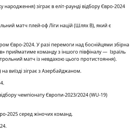
у народження) зіграє в еліт-раунді відбору Євро-2024
альний матч плей-оф Ліги націй (Шлях В), який є
бором Євро-2024. У разі перемоги над боснійцями збірна
ав» прийматиме команду з іншого півфіналу — Ізраїль
нтрольний матч із невдахою цього протистояння).
 на виїзді зіграє з Азербайджаном.
4.
відбору чемпіонату Європи-2023/2024 (WU-19)
вро-2025 серед жіночих команд.
24.