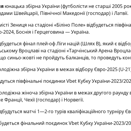
ня
юнацька збірна України (футболісти не старші 2005 рок
ндами Швейцарії, Північної Македонії (господар) і Латвії.
місті Зениця на стадіоні «Біліно Поле» відбудеться півфін
-2024, Боснія і Герцеговина — Україна.
дбудеться фінал плей-оф Ліги націй (Шлях В), який є від
ьському Вроцлаві на стадіоні «Тарчінський Арена Вроцл
кщо синьо-жовті не пройдуть балканців, то проведуть ко
лодіжна збірна України в межах відбору Євро-2025 (U-21)
дуться півфінальні поєдинки Vbet Кубку України-2023/202
лодіжна жіноча збірна України в межах другого раунду 
Франції, Чехії (господар) і Норвегії.
дбудуться матчі 1—2-го турів кваліфікаційного турніру Є
будеться фінальний поєдинок Vbet Кубку України-2023/20