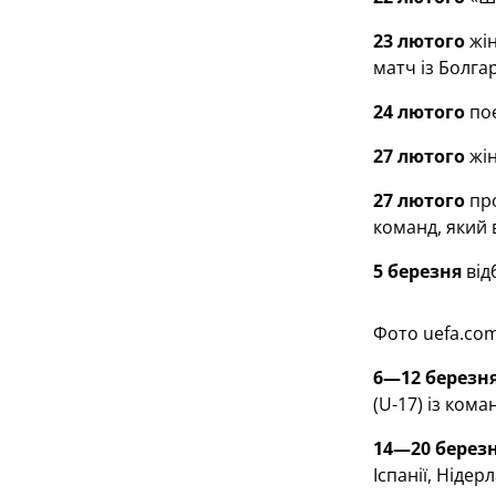
23 лютого
жін
матч із Болгар
24 лютого
поє
27 лютого
жін
27 лютого
про
команд, який 
5 березня
від
Фото uefa.co
6—12 березн
(U-17) із ком
14—20 берез
Іспанії, Нідер