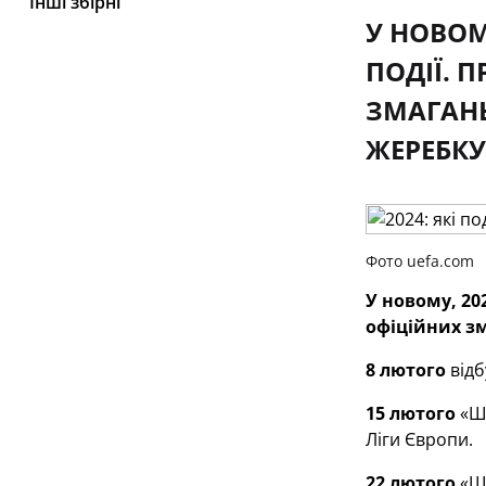
Інші збірні
У НОВОМ
ПОДІЇ. 
ЗМАГАНЬ
ЖЕРЕБКУ
Фото uefa.com
У новому, 20
офіційних зм
8 лютого
відб
15 лютого
«Ша
Ліги Європи.
22 лютого
«Ша