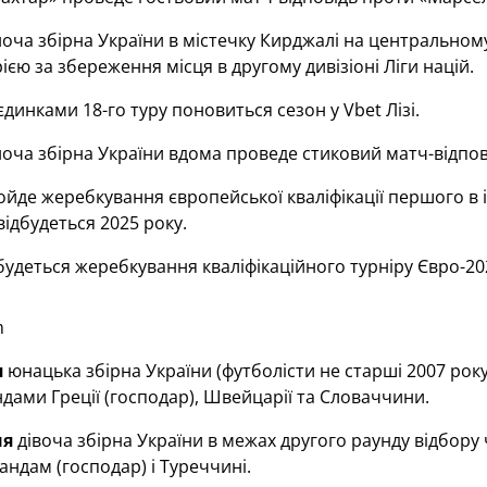
оча збірна України в містечку Кирджалі на центральном
ією за збереження місця в другому дивізіоні Ліги націй.
динками 18-го туру поновиться сезон у Vbet Лізі.
оча збірна України вдома проведе стиковий матч-відпов
йде жеребкування європейської кваліфікації першого в іс
відбудеться 2025 року.
будеться жеребкування кваліфікаційного турніру Євро-20
m
я
юнацька збірна України (футболісти не старші 2007 року
андами Греції (господар), Швейцарії та Словаччини.
ня
дівоча збірна України в межах другого раунду відбор
ландам (господар) і Туреччині.