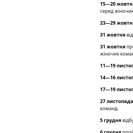
15—20 жовтн
серед жіночих
23—29 жовтн
31 жовтня
від
31 жовтня
про
жіночих кома
11—19 листо
14—16 листо
17—19 листо
27 листопада
команд.
5 грудня
відб
6 грудня
прой