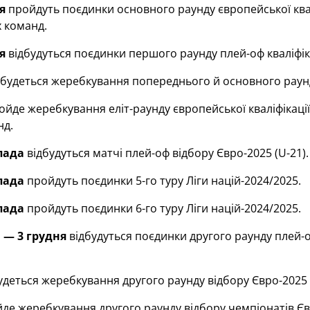
я
пройдуть поєдинки основного раунду європейської кваліф
 команд.
я
відбудуться поєдинки першого раунду плей-оф кваліфік
будеться жеребкування попереднього й основного раундів
йде жеребкування еліт-раунду європейської кваліфікації 
нд.
пада
відбудуться матчі плей-оф відбору Євро-2025 (U-21).
пада
пройдуть поєдинки 5-го туру Ліги націй-2024/2025.
пада
пройдуть поєдинки 6-го туру Ліги націй-2024/2025.
 — 3 грудня
відбудуться поєдинки другого раунду плей-о
удеться жеребкування другого раунду відбору Євро-2025 (U
де жеребкування другого раунду відбору чемпіонатів Єв