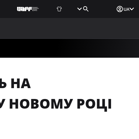
Фаншоп
Квитки
Вхід для ЗМІ
UA
ВИНИ
МЕДІА
ДОКУМЕНТИ
UAF DATA CENTER
Ь НА
У НОВОМУ РОЦІ