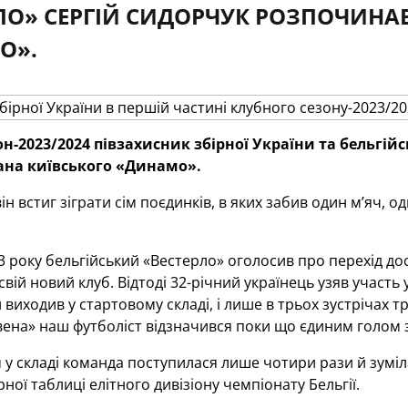
ЛО» СЕРГІЙ СИДОРЧУК РОЗПОЧИНАВ
О».
н-2023/2024 півзахисник збірної України та бельгій
тана київського «Динамо».
він встиг зіграти сім поєдинків, в яких забив один м’яч, 
3 року бельгійський «Вестерло» оголосив про перехід дос
вій новий клуб. Відтоді 32-річний українець узяв участь 
 виходив у стартовому складі, і лише в трьох зустрічах т
вена» наш футболіст відзначився поки що єдиним голом 
 у складі команда поступилася лише чотири рази й зуміла
ної таблиці елітного дивізіону чемпіонату Бельгії.