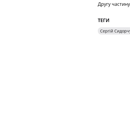
Другу частину 
ТЕГИ
Сергій Сидорч
БУДЬТЕ В КУРСІ ГОЛОВНИХ НОВИН УКРАЇНСЬКОГО
СПОНСОРИ