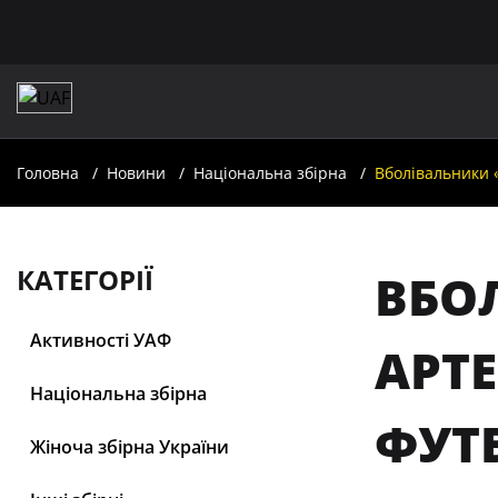
Головна
Новини
Національна збірна
Вболівальники 
КАТЕГОРІЇ
ВБО
Активності УАФ
АРТ
Національна збірна
ФУТ
Жіноча збірна України