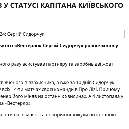
 У СТАТУСІ КАПІТАНА КИЇВСЬКОГО
ського «Вестерло» Сергій Сидорчук розпочинав у
одного разу асистував партнеру та заробив дві жовті
відченого півзахисника, а вже за 10 днів Сидорчук
у всіх 14-ти матчах своєї команди в Про Лізі. Причому
ренер його міняв на останніх хвилинах. А 4 листопада у
за «Вестерло».
 піти на різдвяні та новорічні канікули поза зоною