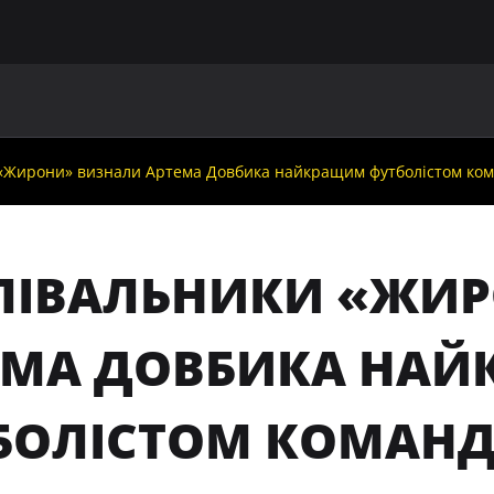
ГОЛОВНА
ПРО УАФ
ЗБІРНІ
ЧЛЕНИ УАФ
НО
«Жирони» визнали Артема Довбика найкращим футболістом кома
ЛІВАЛЬНИКИ «ЖИ
ЕМА ДОВБИКА НА
БОЛІСТОМ КОМАНДИ