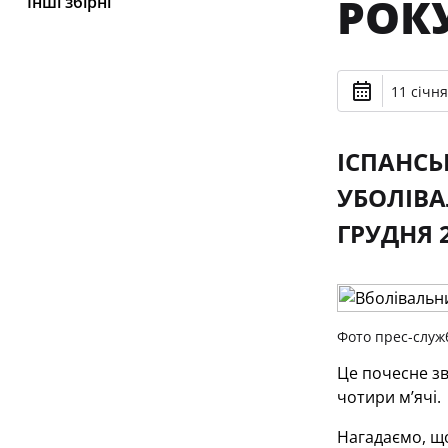
РОК
Інші збірні
11 січня
ІСПАНСЬ
УБОЛІВА
ГРУДНЯ 
Фото прес-служ
Це почесне з
чотири м’ячі.
Нагадаємо, що