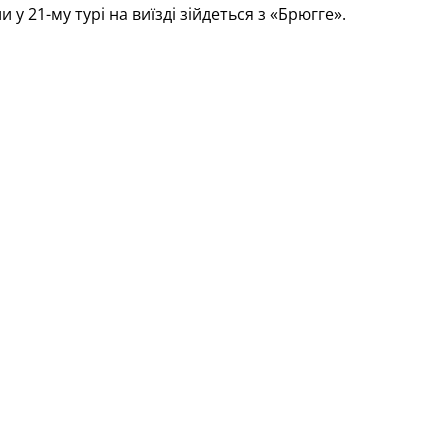
у 21-му турі на виїзді зійдеться з «Брюгге».