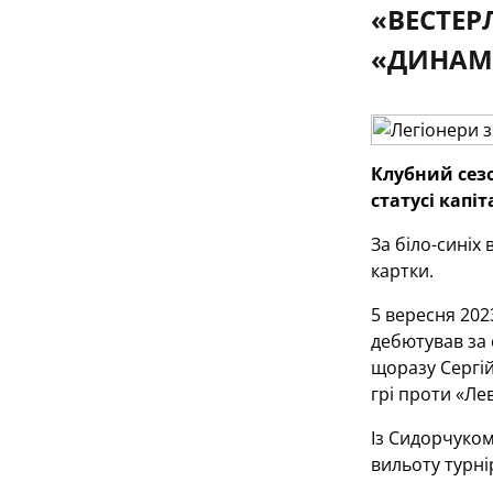
«ВЕСТЕР
«ДИНАМ
Клубний сезо
статусі капі
За біло-синіх 
картки.
5 вересня 202
дебютував за с
щоразу Сергій
грі проти «Ле
Із Сидорчуком
вильоту турнір