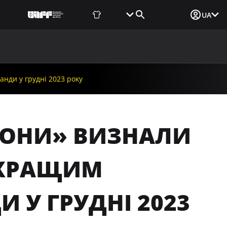
Фаншоп
Квитки
Вхід для ЗМІ
UA
ВИНИ
МЕДІА
ДОКУМЕНТИ
UAF DATA CENTER
нди у грудні 2023 року
РОНИ» ВИЗНАЛИ
ЙКРАЩИМ
 У ГРУДНІ 2023