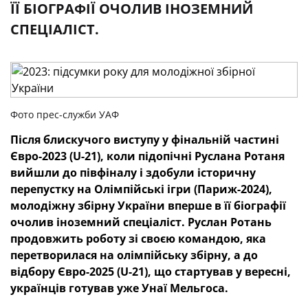
ЇЇ БІОГРАФІЇ ОЧОЛИВ ІНОЗЕМНИЙ
СПЕЦІАЛІСТ.
Фото прес-служби УАФ
Після блискучого виступу у фінальній частині
Євро-2023 (
U-21), коли підопічні Руслана Ротаня
вийшли до півфіналу і здобули історичну
перепустку на Олімпійські ігри (Париж-2024),
молодіжну збірну України вперше в її біографії
очолив іноземний спеціаліст. Руслан Ротань
продовжить роботу зі своєю командою, яка
перетворилася на олімпійську збірну, а до
відбору Євро-2025 (
U-21), що стартував у вересні,
українців готував уже Унаї Мельгоса.