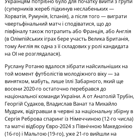
Українцям потрібно було для початку вийти з групи
(суперників жереб підкинув неслабеньких —
Хорватія, Румунія, Іспанія), а після того — виграти
чвертьфінальний матч і сподіватися, що до
півфіналу також потрапить або Франція, або Англія
(в Олімпійських іграх бере участь Велика Британія,
тому Англія як одна з її складових у ролі кандидата
на ОІ не розглядалася).
Руслану Ротаню вдалося зібрати найсильніших на
той момент футболістів молодіжного віку — за
винятком, мабуть, лише Іллі Забарного, який ще
восени 2020-го остаточно перебрався до
національної команди України. А от Анатолій Трубін,
Георгій Судаков, Владислав Ванат та Михайло
Мудрик, відігравши в червні за національну збірну в
Сергія Реброва спаринг із Німеччиною (12-го числа)
та матчі відбору Євро-2024 з Північною Македонією
(16-го) і Мальтою (19-го), уже 21-го вийшли на