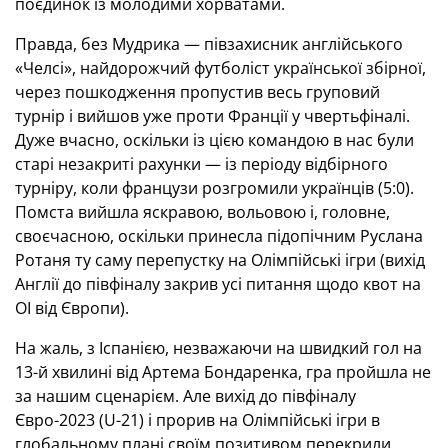
поєдинок із молодими хорватами.
Правда, без Мудрика — півзахисник англійського
«Челсі», найдорожчий футболіст української збірної,
через пошкодження пропустив весь груповий
турнір і вийшов уже проти Франції у чвертьфіналі.
Дуже вчасно, оскільки із цією командою в нас були
старі незакриті рахунки — із періоду відбірного
турніру, коли французи розгромили українців (5:0).
Помста вийшла яскравою, вольовою і, головне,
своєчасною, оскільки принесла підопічним Руслана
Ротаня ту саму перепустку на Олімпійські ігри (вихід
Англії до півфіналу закрив усі питання щодо квот на
ОІ від Європи).
На жаль, з Іспанією, незважаючи на швидкий гол на
13-й хвилині від Артема Бондаренка, гра пройшла не
за нашим сценарієм. Але вихід до півфіналу
Євро-2023 (U-21) і прорив на Олімпійські ігри в
глобальному плані своїм позитивом перекрили