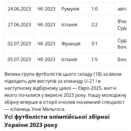
24.06.2023
ЧЄ-2023
Румунія
1:0
автог
В’юнн
27.06.2023
ЧЄ-2023
Іспанія
2:2
Судак
Судако
02.07.2023
ЧЄ-2023
Франція
3:1
Бонд
05.07.2023
ЧЄ-2023
Іспанія
1:5
Бонд
Велика група футболістів цього складу (18) за віком
підходить для виступів за команду U-21 і в
наступному відбірному циклі — Євро-2025, матчі
якого почалися у вересні 2023 року. Нашу молодіжну
збірну вперше в історії очолив іноземний спеціаліст
— іспанець Унаї Мельгоса.
Усі футболісти олімпійської збірної
України 2023 року