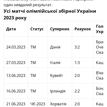
один невдалий результат.
Усі матчі олімпійської збірної України
2023 року
Голи
Дата
Статус
Суперник
Рахунок
Укра
Брага
24.03.2023
ТМ
Данія
3:2
Очере
Сікан
27.03.2023
ТМ
Італія
1:3
Кащу
В’юнн
13.06.2023
ТМ
Кувейт
2:0
Сікан
Бонда
16.06.2023
ТМ
Ірландія
2:2
Сікан
21.06.2023
ЧЄ-2023
Хорватія
2:0
Кащук