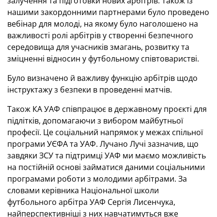
залучення та підготовки нових арбітрів. Також із
нашими закордонними партнерами було проведено
вебінар для молоді, на якому було наголошено на
важливості ролі арбітрів у створенні безпечного
середовища для учасників змагань, розвитку та
зміцненні відносин у футбольному співтоваристві.
Було визначено й важливу функцію арбітрів щодо
інструктажу з безпеки в проведенні матчів.
Також КА УАФ співпрацює в державному проєкті для
підлітків, допомагаючи з вибором майбутньої
професії. Це соціальний напрямок у межах спільної
програми УЄФА та УАФ. Лучано Лучі зазначив, що
завдяки ЗСУ та підтримці УАФ ми маємо можливість
на постійній основі займатися даними соціальними
програмами роботи з молодими арбітрами. За
словами керівника Національної школи
футбольного арбітра УАФ Сергія Лисенчука,
найперспективніші з них навчатимуться вже