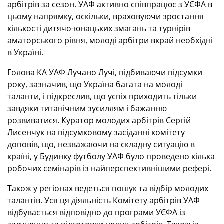
арбітрів за сезон. УАФ активно співпрацює з УЄФА в
цьому напрямку, оскільки, враховуючи зростання
кількості дитячо-юнацьких змагань та турнірів
аматорського рівня, молоді арбітри вкрай необхідні
в Україні.
Голова КА УАФ Лучано Лучі, підбиваючи підсумки
року, зазначив, що Україна багата на молоді
таланти, і підкреслив, що успіх приходить тільки
завдяки титанічним зусиллям і бажанню
розвиватися. Куратор молодих арбітрів Сергій
Лисенчук на підсумковому засіданні комітету
доповів, що, незважаючи на складну ситуацію в
країні, у Будинку футболу УАФ було проведено кілька
робочих семінарів із найперспективнішими рефері.
Також у регіонах ведеться пошук та відбір молодих
талантів. Уся ця діяльність Комітету арбітрів УАФ
відбувається відповідно до програми УЄФА із