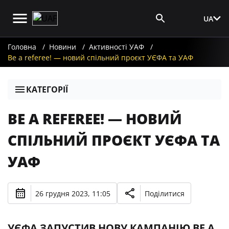
UA
Вхід для ЗМІ
Головна
Новини
Активності УАФ
Be a referee! — новий спільний проєкт УЄФА та УАФ
КАТЕГОРІЇ
BE A REFEREE! — НОВИЙ
СПІЛЬНИЙ ПРОЄКТ УЄФА ТА
УАФ
26 грудня 2023, 11:05
Поділитися
УЄФА ЗАПУСТИВ НОВУ КАМПАНІЮ BE A