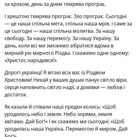
за кроком, день за днем темрява програє.
І зрештою темрява програє. Зло програє. Сьогодні
— це наша спільна мета, спільна наша мрія, і саме за
це сьогодні — наша спільна молитва. За нашу
свободу. За нашу перемогу. За нашу Україну. За
день, коли всі ми зможемо зібратися вдома в
мирний рік мирного Різдва. І скажемо одне одному:
«Христос народився!»
Дорогі українці! Я вітаю всіх вас із Різдвом
Христовим! Нехай у ваших душах панує світло віри,
серця наповнить світло надії, а домівки — любов і
достаток.
Як казали й співали наші предки колись: «Щоб
уродилось небо і земля. Небо зорями, земля
квітами. Дай Бог!» І як скажемо ми сьогодні: «Щоб
уродилась наша Україна. Перемогою й миром. Дай
Бог!»