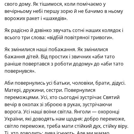
свого дому. Як тішимося, коли помічаємо у
вечірньому небі першу зорю й не бачимо в ньому
ворожих ракет і «шахедів».
Як радісно й дзвінко звучать сотні наших колядок і
всього три слова: «відбій повітряної тривоги».
Як змінилися наші побажання. Як змінилися
бажання дітей. Від простих і звичних «аби тато
раніше повертався з роботи додому» до «аби тато
повернувся».
Аби повернулись усі батьки, чоловіки, брати, дідусі.
Матері, дружини, сестри. Повернулися
переможцями. Усі, хто сьогодні зустрічає Святий
вечір в окопах зі зброєю в руках, зустрічаючи
ворога. Усі наші воїни світла. Янголи — охоронці
України, які доводять нам щодня: добро переможе,
світло переможе, треба мати стійкий дух, стійку віру.
Ті, хто доводить: дива існують. Але ми маємо