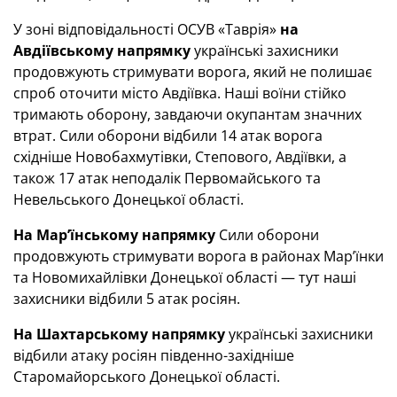
У зоні відповідальності ОСУВ «Таврія»
на
Авдіївському напрямку
українські захисники
продовжують стримувати ворога, який не полишає
спроб оточити місто Авдіївка. Наші воїни стійко
тримають оборону, завдаючи окупантам значних
втрат. Сили оборони відбили 14 атак ворога
східніше Новобахмутівки, Степового, Авдіївки, а
також 17 атак неподалік Первомайського та
Невельського Донецької області.
На Мар’їнському напрямку
Сили оборони
продовжують стримувати ворога в районах Мар’їнки
та Новомихайлівки Донецької області — тут наші
захисники відбили 5 атак росіян.
На Шахтарському напрямку
українські захисники
відбили атаку росіян південно-західніше
Старомайорського Донецької області.