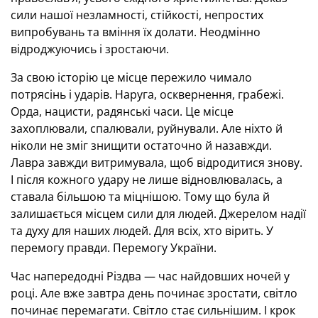
сили нашої незламності, стійкості, непростих
випробувань та вміння їх долати. Неодмінно
відроджуючись і зростаючи.
За свою історію це місце пережило чимало
потрясінь і ударів. Наруга, осквернення, грабежі.
Орда, нацисти, радянські часи. Це місце
захоплювали, спалювали, руйнували. Але ніхто й
ніколи не зміг знищити остаточно й назавжди.
Лавра завжди витримувала, щоб відродитися знову.
І після кожного удару не лише відновлювалась, а
ставала більшою та міцнішою. Тому що була й
залишається місцем сили для людей. Джерелом надії
та духу для наших людей. Для всіх, хто вірить. У
перемогу правди. Перемогу України.
Час напередодні Різдва — час найдовших ночей у
році. Але вже завтра день починає зростати, світло
починає перемагати. Світло стає сильнішим. І крок