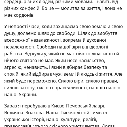
сердець різних людей, різними мовами. І навіть від
різних конфесій. Бо це — молитва за життя, і вона не
має кордонів.
У непрості часи, коли захищаємо свою землю й свою
душу, долаємо шлях до свободи. Шлях до здобуття
всеосяжної незалежності, зокрема й духовної
незалежності. Свободи нашої віри від ідеології
рабства. Від культу, який не має нічого людського й
нічого святого не має. Який несе насильство,
агресію, ненависть. І який відбирає безпеку та
спокій, який відбирає чужі землі й людські життя. Але
який буде переможено. Силою віри, силою правди,
силою закону, силою справедливості, нашою силою
нашої України.
Зараз я перебуваю в Києво-Печерській лаврі.
Велична. Знакова. Наша. Тисячолітній символ
української історії, нашої культури, релігії,
православ’я, усього східного християнства. Доказ