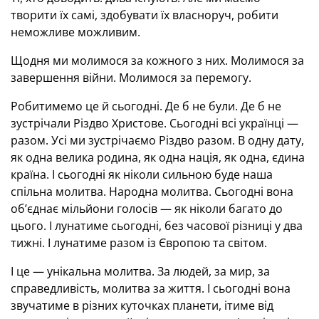
творити їх самі, здобувати їх власноруч, робити
неможливе можливим.
Щодня ми молимося за кожного з них. Молимося за
завершення війни. Молимося за перемогу.
Робитимемо це й сьогодні. Де б не були. Де б не
зустрічали Різдво Христове. Сьогодні всі українці —
разом. Усі ми зустрічаємо Різдво разом. В одну дату,
як одна велика родина, як одна нація, як одна, єдина
країна. І сьогодні як ніколи сильною буде наша
спільна молитва. Народна молитва. Сьогодні вона
об’єднає мільйони голосів — як ніколи багато до
цього. І лунатиме сьогодні, без часової різниці у два
тижні. І лунатиме разом із Європою та світом.
І це — унікальна молитва. За людей, за мир, за
справедливість, молитва за життя. І сьогодні вона
звучатиме в різних куточках планети, ітиме від