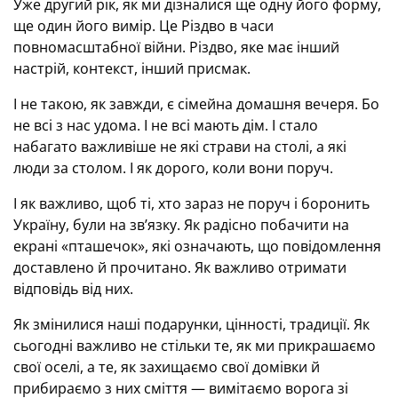
Уже другий рік, як ми дізналися ще одну його форму,
ще один його вимір. Це Різдво в часи
повномасштабної війни. Різдво, яке має інший
настрій, контекст, інший присмак.
І не такою, як завжди, є сімейна домашня вечеря. Бо
не всі з нас удома. І не всі мають дім. І стало
набагато важливіше не які страви на столі, а які
люди за столом. І як дорого, коли вони поруч.
І як важливо, щоб ті, хто зараз не поруч і боронить
Україну, були на зв’язку. Як радісно побачити на
екрані «пташечок», які означають, що повідомлення
доставлено й прочитано. Як важливо отримати
відповідь від них.
Як змінилися наші подарунки, цінності, традиції. Як
сьогодні важливо не стільки те, як ми прикрашаємо
свої оселі, а те, як захищаємо свої домівки й
прибираємо з них сміття — вимітаємо ворога зі