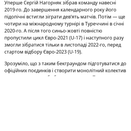
Уперше Сергій Нагорняк зібрав команду навесні
2019-го. До завершення календарного року його
підопічні встигли зіграти дев’ять матчів. Потім — ще
чотири на міжнародному турнірі в Туреччині в січні
2020-го. А після того синьо-жовті повністю
пропустили цикл Євро-2021 (U-17) і наступного разу
змогли зібратися тільки в листопаді 2022-го, перед
стартом відбору Євро-2023 (U-19).
Зрозуміло, що з таким бекграундом підготуватися до
офіційних поєдинків і створити монолітний колектив
тренерському штабу було нереально. Тому висувати
претензії до Сергія Нагорняка навряд чи має сенс.
При цьому перший раунд кваліфікації в листопаді
2022-го його команда провела переконливо (Косово
— 1:0, Кіпр — 4:1, Швеція — 2:0), а от в еліт-раунді в
березні 2023-го тричі програла.
Усі матчі юнацької збірної України U-