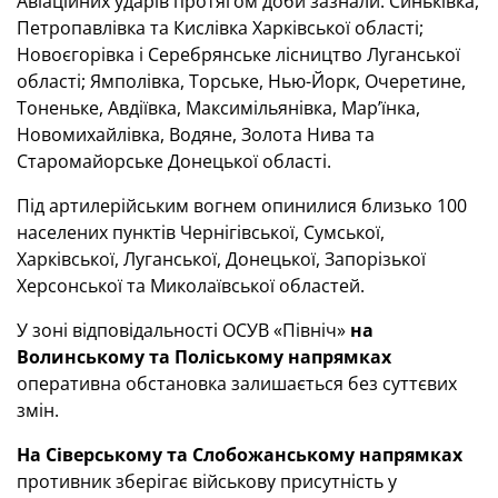
Авіаційних ударів протягом доби зазнали: Синьківка,
Петропавлівка та Кислівка Харківської області;
Новоєгорівка і Серебрянське лісництво Луганської
області; Ямполівка, Торське, Нью-Йорк, Очеретине,
Тоненьке, Авдіївка, Максимільянівка, Мар’їнка,
Новомихайлівка, Водяне, Золота Нива та
Старомайорське Донецької області.
Під артилерійським вогнем опинилися близько 100
населених пунктів Чернігівської, Сумської,
Харківської, Луганської, Донецької, Запорізької
Херсонської та Миколаївської областей.
У зоні відповідальності ОСУВ «Північ»
на
Волинському та Поліському напрямках
оперативна обстановка залишається без суттєвих
змін.
На Сіверському та Слобожанському напрямках
противник зберігає військову присутність у