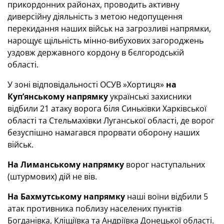
прикордонних районах, проводить активну
диверсійну діяльність з метою недопущення
перекидання наших військ на загрозливі напрямки,
нарощує щільність мінно-вибухових загороджень
уздовж державного кордону в бєлгородській
області.
У зоні відповідальності ОСУВ »Хортиця»
на
Куп’янському напрямку
українські захисники
відбили 21 атаку ворога біля Синьківки Харківської
області та Стельмахівки Луганської області, де ворог
безуспішно намагався прорвати оборону наших
військ.
На Лиманському напрямку
ворог наступальних
(штурмових) дій не вів.
На Бахмутському напрямку
наші воїни відбили 5
атак противника поблизу населених пунктів
Богданівка, Кліщіївка та Андріївка Донецької області.