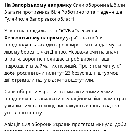
На Запорізькому напрямку
Сили оборони відбили
3 атаки противника біля Роботиного та південніше
Гуляйполя Запорізької області.
У зоні відповідальності ОСУВ «Одеса»
на
Херсонському напрямку
українські воїни
продовжують заходи із розширення плацдарму на
лівому березі річки Дніпро. Незважаючи на значні
втрати, ворог не полишає спроб вибити наші
підрозділи із займаних позицій. Протягом минулої
доби росіяни вчинили тут 23 безуспішні штурмові
дії, отримали гідну відсіч та відступили.
Сили оборони України своїми активними діями
продовжують завдавати окупаційним військам втрат
у живій силі та техніці, виснажують ворога вздовж
усієї лінії фронту.
Авіація Сил оборони України протягом минулої доби