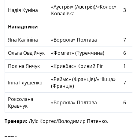
«Аустрія» (Австрія)/«Колос»
Надія Куніна
3
Ковалівка
Нападники
Яна Калініна
«Ворскла» Полтава
7
Ольга Овдійчук
«Фомгет» (Туреччина)
6
Поліна Янчук
«Кривбас» Кривий Ріг
1
«Реймс» (Франція)/«Ніцца»
Інна Глущенко
7
(Франція)
Роксолана
«Ворскла» Полтава
6
Кравчук
Тренери:
Луїс Кортес/Володимир Пятенко.