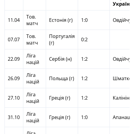
України
Тов.
11.04
Естонія (г)
1:0
Овдійчук
матч
Тов.
Португалія
07.07
0:2
матч
(г)
Ліга
22.09
Сербія (н)
1:2
Овдійчук
націй
Ліга
26.09
Польща (г)
1:2
Шматко
націй
Ліга
27.10
Греція (г)
1:2
Калініна
націй
Ліга
31.10
Греція (г)
1:0
Апанаще
націй
Ліга