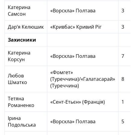
Катерина
«Ворскла» Полтава
3
Самсон
Дар’я Келюшик
«Кривбас» Кривий Ріг
3
Захисники
Катерина
«Ворскла» Полтава
7
Корсун
«Фомгет»
Любов
(Туреччина)/«Галатасарай»
8
Шматко
(Туреччина)
Тетяна
«Сент-Етьєн» (Франція)
1
Романенко
Ірина
«Ворскла» Полтава
5
Подольська