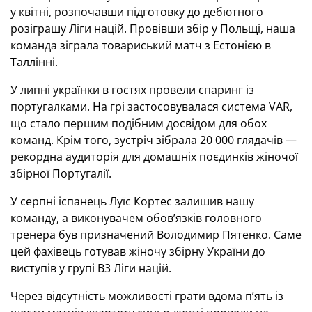
у квітні, розпочавши підготовку до дебютного
розіграшу Ліги націй. Провівши збір у Польщі, наша
команда зіграла товариський матч з Естонією в
Таллінні.
У липні українки в гостях провели спаринг із
португалками. На грі застосовувалася система VAR,
що стало першим подібним досвідом для обох
команд. Крім того, зустріч зібрала 20 000 глядачів —
рекордна аудиторія для домашніх поєдинків жіночої
збірної Португалії.
У серпні іспанець Луїс Кортес залишив нашу
команду, а виконувачем обов’язків головного
тренера був призначений Володимир Пятенко. Саме
цей фахівець готував жіночу збірну України до
виступів у групі В3 Ліги націй.
Через відсутність можливості грати вдома п’ять із