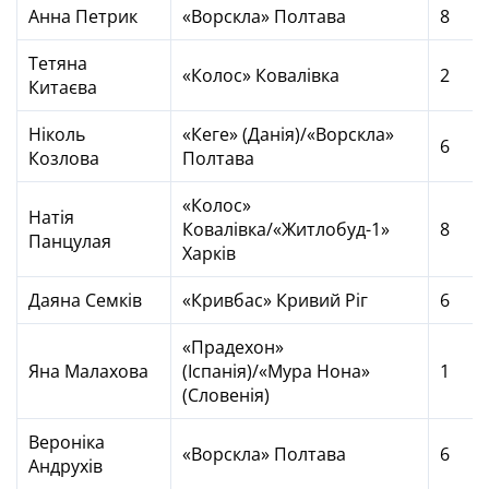
Анна Петрик
«Ворскла» Полтава
8
Тетяна
«Колос» Ковалівка
2
Китаєва
Ніколь
«Кеге» (Данія)/«Ворскла»
6
Козлова
Полтава
«Колос»
Натія
Ковалівка/«Житлобуд-1»
8
Панцулая
Харків
Даяна Семків
«Кривбас» Кривий Ріг
6
«Прадехон»
Яна Малахова
(Іспанія)/«Мура Нона»
1
(Словенія)
Вероніка
«Ворскла» Полтава
6
Андрухів