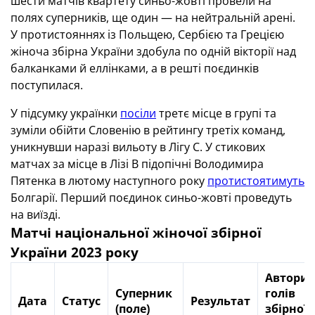
шести матчів квартету синьо-жовті провели на
полях суперників, ще один — на нейтральній арені.
У протистояннях із Польщею, Сербією та Грецією
жіноча збірна України здобула по одній вікторії над
балканками й еллінками, а в решті поєдинків
поступилася.
У підсумку українки
посіли
третє місце в групі та
зуміли обійти Словенію в рейтингу третіх команд,
уникнувши наразі вильоту в Лігу С. У стикових
матчах за місце в Лізі В підопічні Володимира
Пятенка в лютому наступного року
протистоятимуть
Болгарії. Перший поєдинок синьо-жовті проведуть
на виїзді.
Матчі національної жіночої збірної
України 2023 року
Автори
Суперник
голів
Дата
Статус
Результат
(поле)
збірної