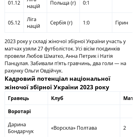
01.12
Польща (г)
0:1
націй
Ліга
05.12
Сербія (г)
1:0
Гірин
націй
2023 року у складі жіночої збірної України участь у
матчах узяли 27 футболісток. Усі вісім поєдинків
провели Любов Шматко, Анна Петрик і Натія
Панцулая. Забивали п’ять гравчинь, два голи — на
рахунку Ольги Овдійчук.
Кадровий потенціал національної
жіночої збірної України 202
3
року
Гравець
Клуб
Матч
Воротарі
Дарина
«Ворскла» Полтава
2
Бондарчук