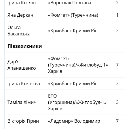
Ірина Котяш
«Ворскла» Полтава
2
Яна Деркач
«Фомгет» (Туреччина)
1
Ольга
«Кривбас» Кривий Ріг
2
Басанська
Півзахисники
«Фомгет»
Дар’я
(Туреччина)/«Житлобуд-1»
7
Апанащенко
Харків
Ірина Кочнєва
«Кривбас» Кривий Ріг
2
ЕТО
Таміла Хімич
(Угорщина)/«Житлобуд-1»
3
Харків
Вікторія Гірин
«Ладомир» Володимир
7