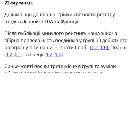
22-му місці.
Додамо, що до першої трійки світового реєстру
входять Іспанія, США та Франція.
Після публікації минулого рейтингу наша жіноча
збірна провела шість поєдинків у групі В3 дебютного
розіграшу Ліги націй — проти Сербії (
1:2
,
1:0
), Польщі
(
1:2
,
0:1
) та Греції (
1:2
,
1:0
).
Синьо-жовті посіли третє місце в групі та зуміли
обійти Словенію в рейтингу третіх команд,
уникнувши наразі вильоту в Лігу С. У стикових
матчах за місце в Лізі В підопічні Володимира
Пятенка в лютому наступного року
протистоятимуть
Болгарії (займає 90-ту сходинку в рейтингу).
ТЕГИ
Рейтинг ФІФА
жіноча збірна України