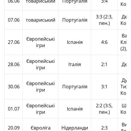
06.06
товариський
Португалія
3:4
Кост
3:3 (2:3,
Дехт
07.06
товариський
Португалія
пен.)
Кос
Вас
Європейські
27.06
Іспанія
4:6
Кліп
ігри
(2),
Європейські
28.06
Італія
2:1
Дехт
ігри
Дуб
Європейські
30.06
Португалія
3:1
Тихо
ігри
Кос
Європейські
2:2 (3:5,
Шул
01.07
Іспанія
ігри
пен.)
Кос
Вип
20.09
Євроліга
Нідерланди
2:3