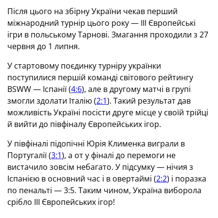
Після цього на збірну України чекав перший
міжнародний турнір цього року — III Європейські
ігри в польському Тарнові. Змагання проходили з 27
червня до 1 липня.
У стартовому поєдинку турніру українки
поступилися першій команді світового рейтингу
BSWW — Іспанії (
4:6
), але в другому матчі в групі
змогли здолати Італію (
2:1
). Такий результат дав
можливість Україні посісти друге місце у своїй трійці
й вийти до півфіналу Європейських ігор.
У півфіналі підопічні Юрія Клименка виграли в
Португалії (
3:1
), а от у фіналі до перемоги не
вистачило зовсім небагато. У підсумку — нічия з
Іспанією в основний час і в овертаймі (
2:2
) і поразка
по пенальті — 3:5. Таким чином, Україна виборола
срібло III Європейських ігор!