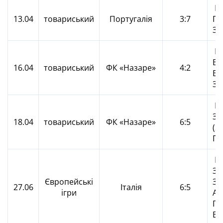
Во
13.04
товариський
Португалія
3:7
Па
Зб
Па
Во
16.04
товариський
ФК «Назаре»
4:2
Бо
Зб
Па
За
18.04
товариський
ФК «Назаре»
6:5
(2)
По
Ще
За
Європейські
Зб
27.06
Італія
6:5
ігри
А.
Па
Во