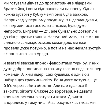
ми готували дівчат до протистояння з лідерами
бразилійок, і вони відпрацювали на повну. Однак
кожна зустріч у Кубку чемпіонів була важкою.
Наприклад, у першому поєдинку, із нідерландками,
які підсилилися трьома іспанками, було дуже
непросто. Виграли — 2:1, але буквально дотерпіли
до кінця протистояння. Наступний матч, із не менш
сильною сальвадорською командою, ми вже
провели дуже потужно, а потім на нас чекала зустріч
з японською Lazo Apego.
Я взагалі вважав японок фаворитами турніру. У них
дуже добре поставлена гра, яку класно веде голкіпер
команди. А їхній лідер, Сакі Кушіяма, є однією з
найкращих гравчинь світу. Вона дуже потужна, ще
й б'є через себе з обох ніг. Але нам вдалося її
закрити, зіграти ближче до воротаря, не давати
японкам ретельно готувати атаки. Дівчата
впоралися, у тому числі й за рахунок частих замін.