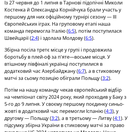
Із 27 червня до 1 липня в Тарнові підопічні Миколи
Костенка й Олександра Корнійчука брали участь у
першому для них офіційному турнірі сезону —
III
Європейських іграх. На груповому етапі наша
команда перемогла Італію (
6:5
), потім поступилася
Швейцарії (
2:4
) і здолала Молдову (
6:5
).
Збірна посіла третє місце у групі і продовжила
боротьбу в плей-оф за п'яте—восьме місця. У
втішному півфіналі українці поступилися в
додатковий час Азербайджану (
6:7
), а в стиковому
матчі за сьому позицію обіграли Польщу (
3:2
).
Потім на нашу команду чекав європейський відбір
на чемпіонат світу 2024 року, який проходив у Баку з
5-го до 9 липня. У своєму першому поєдинку синьо-
жовті в додатковий час перемогли Іспанію (
4:3
), у
другому — Польщу (
3:2
), а в третьому — Литву (
4:1
). У
підсумку збірна України в стиковому матчі за право