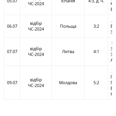
05.07
Іспанія
4:3, д. ч.
ЧС-2024
Не
Во
Ле
відбір
06.07
Польща
3:2
Бо
ЧС-2024
Зб
Па
відбір
За
07.07
Литва
4:1
ЧС-2024
Зб
А.
Зб
По
відбір
09.07
Молдова
5:2
Па
ЧС-2024
Во
Н