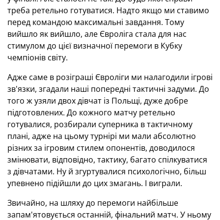
треба ретельно готуватися. Надто якщо ми ставимо
перед командою максимальні завдання. Тому
вийшло як вийшло, але Євроліга стала для нас
стимулом до цієї визначної перемоги в Кубку
чемпіонів світу.
Адже саме в розіграші Євроліги ми налагодили ігрові
зв'язки, згадали наші попередні тактичні задуми. До
того ж узяли двох дівчат із Польщі, дуже добре
підготовлених. До кожного матчу ретельно
готувалися, розбирали суперника в тактичному
плані, адже на цьому турнірі ми мали абсолютно
різних за ігровим стилем опонентів, доводилося
змінювати, відповідно, тактику, багато спілкуватися
з дівчатами. Ну й згуртувалися психологічно, більш
упевнено підійшли до цих змагань. І виграли.
Звичайно, на шляху до перемоги найбільше
запам'ятовується останній, фінальний матч. У ньому