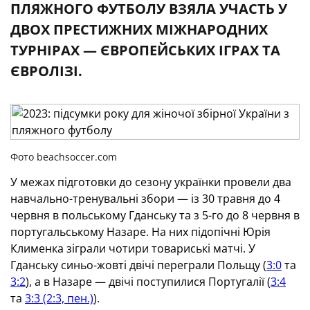
ПЛЯЖНОГО ФУТБОЛУ ВЗЯЛА УЧАСТЬ У
ДВОХ ПРЕСТИЖНИХ МІЖНАРОДНИХ
ТУРНІРАХ — ЄВРОПЕЙСЬКИХ ІГРАХ ТА
ЄВРОЛІЗІ.
Фото beachsoccer.com
У межах підготовки до сезону українки провели два
навчально-тренувальні збори — із 30 травня до 4
червня в польському Гданську та з 5-го до 8 червня в
португальському Назаре. На них підопічні Юрія
Клименка зіграли чотири товариські матчі. У
Гданську синьо-жовті двічі переграли Польщу (
3:0
та
3:2
), а в Назаре — двічі поступилися Португалії (
3:4
та
3:3 (2:3, пен.)
).