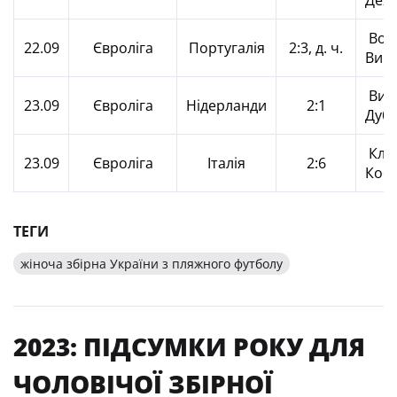
Дех
Вол
22.09
Євроліга
Португалія
2:3, д. ч.
Вип
Вип
23.09
Євроліга
Нідерланди
2:1
Дуб
Кліп
23.09
Євроліга
Італія
2:6
Кос
ТЕГИ
жіноча збірна України з пляжного футболу
2023: ПІДСУМКИ РОКУ ДЛЯ
ЧОЛОВІЧОЇ ЗБІРНОЇ