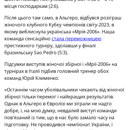
місця господаркам (2:6).
Після цього там само, в Альгеро, відбувся розіграш
жіночого клубного Кубку чемпіонів світу-2023, в
якому виблиснула українська «Мрія-2006». Наша
команда сенсаційно
стала переможницею
престижного турніру, здолавши у фіналі
бразильську Sao Pedro (5:3).
Підсумки виступів жіночої збірної і «Мрії-2006» на
турнірах в Італії підбив головний тренер обох
команд Юрій Клименко.
«Останнім часом уболівальники чекають від жіночої
збірної тільки перемог і найкращих результатів.
Однак в Альгеро в Євролізі ми зіграли не надто
добре, і, на мою думку, невдалий виступ команди
пов'язаний із тим, що в нас було замало часу на
підготовку. Не проводився чемпіонат України, і