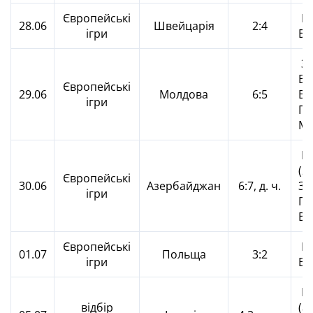
Європейські
Гл
28.06
Швейцарія
2:4
ігри
Бо
Зб
Во
Європейські
29.06
Молдова
6:5
Во
ігри
Гл
Ме
По
(2)
Європейські
30.06
Азербайджан
6:7, д. ч.
Зб
ігри
Па
Во
Європейські
Гл
01.07
Польща
3:2
ігри
Во
Гу
відбір
(а