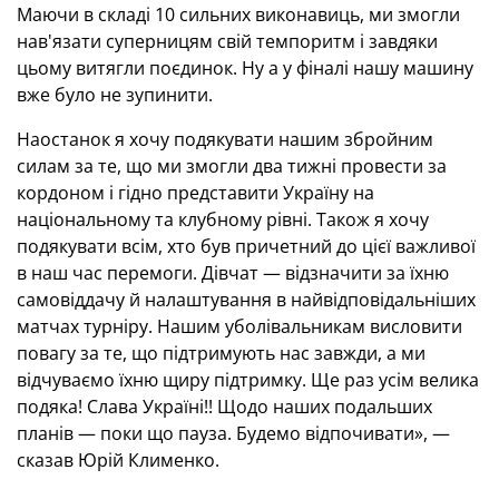
Маючи в складі 10 сильних виконавиць, ми змогли
нав'язати суперницям свій темпоритм і завдяки
цьому витягли поєдинок. Ну а у фіналі нашу машину
вже було не зупинити.
Наостанок я хочу подякувати нашим збройним
силам за те, що ми змогли два тижні провести за
кордоном і гідно представити Україну на
національному та клубному рівні. Також я хочу
подякувати всім, хто був причетний до цієї важливої
в наш час перемоги. Дівчат — відзначити за їхню
самовіддачу й налаштування в найвідповідальніших
матчах турніру. Нашим уболівальникам висловити
повагу за те, що підтримують нас завжди, а ми
відчуваємо їхню щиру підтримку. Ще раз усім велика
подяка! Слава Україні!! Щодо наших подальших
планів — поки що пауза. Будемо відпочивати», —
сказав Юрій Клименко.