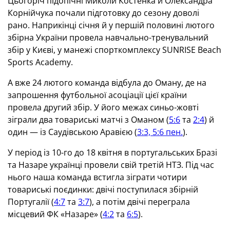
Цьогоріч підопічні Миколи Костенка й Олександра
Корнійчука почали підготовку до сезону доволі
рано. Наприкінці січня й у першій половині лютого
збірна України провела навчально-тренувальний
збір у Києві, у манежі спорткомплексу SUNRISE Beach
Sports Academy.
А вже 24 лютого команда відбула до Оману, де на
запрошення футбольної асоціації цієї країни
провела другий збір. У його межах синьо-жовті
зіграли два товариські матчі з Оманом (
5:6
та
2:4
) й
один — із Саудівською Аравією (
3:3, 5:6 пен.
).
У період із 10-го до 18 квітня в португальських Бразі
та Назаре українці провели свій третій НТЗ. Під час
нього наша команда встигла зіграти чотири
товариські поєдинки: двічі поступилася збірній
Португалії (
4:7
та
3:7
), а потім двічі переграла
місцевий ФК «Назаре» (
4:2
та
6:5
).