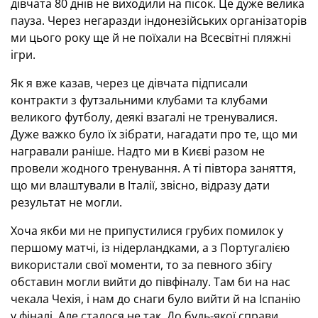
дівчата 80 днів не виходили на пісок. Це дуже велика
пауза. Через негаразди індонезійських організаторів
ми цього року ще й не поїхали на Всесвітні пляжні
ігри.
Як я вже казав, через це дівчата підписали
контракти з футзальними клубами та клубами
великого футболу, деякі взагалі не тренувалися.
Дуже важко було їх зібрати, нагадати про те, що ми
награвали раніше. Надто ми в Києві разом не
провели жодного тренування. А ті півтора заняття,
що ми влаштували в Італії, звісно, відразу дати
результат не могли.
Хоча якби ми не припустилися грубих помилок у
першому матчі, із нідерландками, а з Португалією
використали свої моменти, то за певного збігу
обставин могли вийти до півфіналу. Там би на нас
чекала Чехія, і нам до снаги було вийти й на Іспанію
у фіналі. Але сталося не так. До будь-якої справи