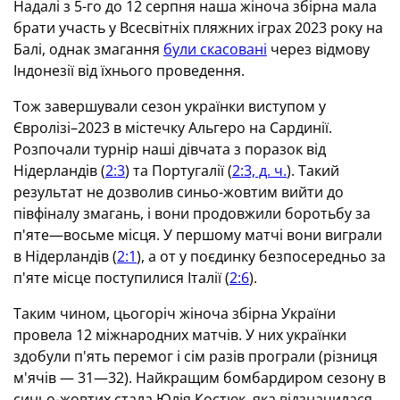
Надалі з 5-го до 12 серпня наша жіноча збірна мала
брати участь у Всесвітніх пляжних іграх 2023 року на
Балі, однак змагання
були скасовані
через відмову
Індонезії від їхнього проведення.
Тож завершували сезон українки виступом у
Євролізі–2023 в містечку Альгеро на Сардинії.
Розпочали турнір наші дівчата з поразок від
Нідерландів (
2:3
) та Португалії (
2:3, д. ч.
). Такий
результат не дозволив синьо-жовтим вийти до
півфіналу змагань, і вони продовжили боротьбу за
п'яте—восьме місця. У першому матчі вони виграли
в Нідерландів (
2:1
), а от у поєдинку безпосередньо за
п'яте місце поступилися Італії (
2:6
).
Таким чином, цьогоріч жіноча збірна України
провела 12 міжнародних матчів. У них українки
здобули п'ять перемог і сім разів програли (різниця
м'ячів — 31—32). Найкращим бомбардиром сезону в
синьо-жовтих стала Юлія Костюк, яка відзначилася