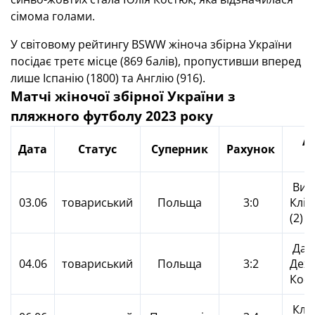
сімома голами.
У світовому рейтингу BSWW жіноча збірна України
посідає третє місце (869 балів), пропустивши вперед
лише Іспанію (1800) та Англію (916).
Матчі жіночої збірної України з
пляжного футболу 2023 року
А
Дата
Статус
Суперник
Рахунок
г
Вип
03.06
товариський
Польща
3:0
Кліп
(2)
Дав
04.06
товариський
Польща
3:2
Дехт
Кос
Кліп