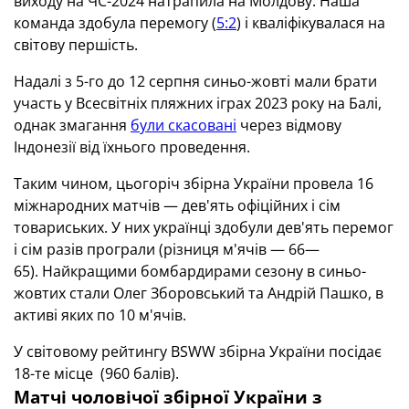
виходу на ЧС-2024 натрапила на Молдову. Наша
команда здобула перемогу (
5:2
) і кваліфікувалася на
світову першість.
Надалі з 5-го до 12 серпня синьо-жовті мали брати
участь у Всесвітніх пляжних іграх 2023 року на Балі,
однак змагання
були скасовані
через відмову
Індонезії від їхнього проведення.
Таким чином, цьогоріч збірна України провела 16
міжнародних матчів — дев'ять офіційних і сім
товариських. У них українці здобули дев'ять перемог
і сім разів програли (різниця м'ячів — 66—
65). Найкращими бомбардирами сезону в синьо-
жовтих стали Олег Зборовський та Андрій Пашко, в
активі яких по 10 м'ячів.
У світовому рейтингу BSWW збірна України посідає
18-те місце (960 балів).
Матчі чоловічої збірної України з