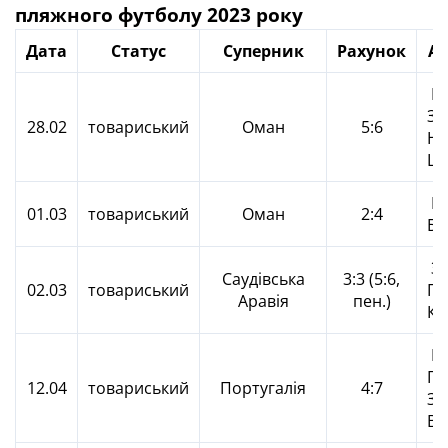
пляжного футболу 2023 року
Дата
Статус
Суперник
Рахунок
Ав
Ще
Зб
28.02
товариський
Оман
5:6
Не
Щи
Щи
01.03
товариський
Оман
2:4
Бу
Зб
Саудівська
3:3 (5:6,
02.03
товариський
Гл
Аравія
пен.)
Ко
Па
По
12.04
товариський
Португалія
4:7
За
Во