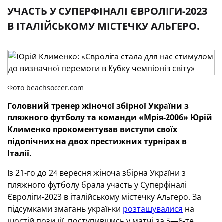
УЧАСТЬ У СУПЕРФІНАЛІ ЄВРОЛІГИ-2023
В ІТАЛІЙСЬКОМУ МІСТЕЧКУ АЛЬГЕРО.
Фото beachsoccer.com
Головний тренер жіночої збірної України з
пляжного футболу та команди «Мрія-2006» Юрій
Клименко прокоментував виступи своїх
підопічних на двох престижних турнірах в
Італії.
Із 21-го до 24 вересня жіноча збірна України з
пляжного футболу брала участь у Суперфіналі
Євроліги-2023 в італійському містечку Альгеро. За
підсумками змагань українки
розташувалися
на
шостій позиції, поступившись у матчі за 5—6-те