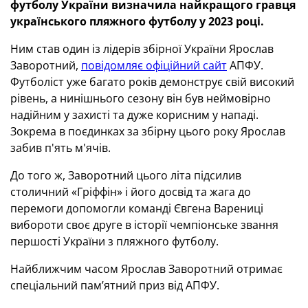
футболу України визначила найкращого гравця
українського пляжного футболу у 2023 році.
Ним став один із лідерів збірної України Ярослав
Заворотний,
повідомляє офіційний сайт
АПФУ.
Футболіст уже багато років демонструє свій високий
рівень, а нинішнього сезону він був неймовірно
надійним у захисті та дуже корисним у нападі.
Зокрема в поєдинках за збірну цього року Ярослав
забив п'ять м'ячів.
До того ж, Заворотний цього літа підсилив
столичний «Гріффін» і його досвід та жага до
перемоги допомогли команді Євгена Варениці
вибороти своє друге в історії чемпіонське звання
першості України з пляжного футболу.
Найближчим часом Ярослав Заворотний отримає
спеціальний памʼятний приз від АПФУ.