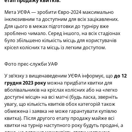
етап продажу квитків.
Мета УЄФА — зробити Євро-2024 максимально
інклюзивним та доступним для всіх зацікавлених.
Для цього в межах підготовки до турніру вже
зроблено чимало. Серед іншого, на всіх стадіонах
було збільшено кількість місць для користувачів
крісел колісних та місць із легким доступом.
Фото прес-служби УАФ
У зв’язку з вищенаведеним УЄФА інформує, що
до 12
грудня 2023 року
можна придбати квитки для
вболівальників на кріслах колісних або на «легко
доступні місця» на всі матчі (будь ласка, зверніть
увагу, що кількість квитків обох категорій також
обмежена і заявка не може гарантувати купівлю
квитка). Після другого етапу продажу майже всі
квитки на турнір наступного року будуть продані, а