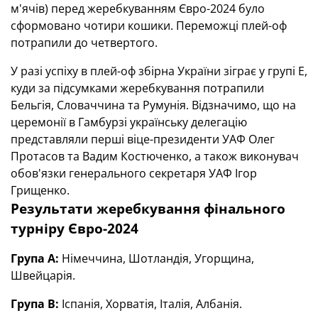
м'ячів) перед жеребкуванням Євро-2024 було
сформовано чотири кошики. Переможці плей-оф
потрапили до четвертого.
У разі успіху в плей-оф збірна України зіграє у групі Е,
куди за підсумками жеребкування потрапили
Бельгія, Словаччина та Румунія. Відзначимо, що на
церемонії в Гамбурзі українську делегацію
представляли перші віце-президенти УАФ Олег
Протасов та Вадим Костюченко, а також виконувач
обов'язки генерального секретаря УАФ Ігор
Грищенко.
Результати жеребкування фінального
турніру Євро-2024
Група А:
Німеччина, Шотландія, Угорщина,
Швейцарія.
Група В:
Іспанія, Хорватія, Італія, Албанія.