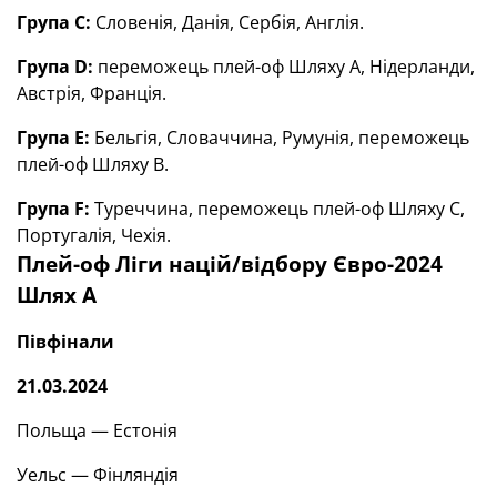
Група С:
Словенія, Данія, Сербія, Англія.
Група D:
переможець плей-оф Шляху А, Нідерланди,
Австрія, Франція.
Група Е:
Бельгія, Словаччина, Румунія, переможець
плей-оф Шляху В.
Група F:
Туреччина, переможець плей-оф Шляху С,
Португалія, Чехія.
Плей-оф Ліги націй/відбору Євро-2024
Шлях А
Півфінали
21.03.2024
Польща — Естонія
Уельс — Фінляндія