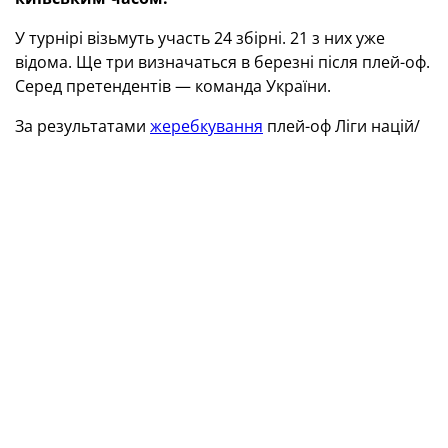
У турнірі візьмуть участь 24 збірні. 21 з них уже
відома. Ще три визначаться в березні після плей-оф.
Серед претендентів — команда України.
За результатами
жеребкування
плей-оф Ліги націй/
відбору Євро-2024 синьо-жовті підуть Шляхом В, де в
півфіналі на виїзді 21 березня зустрінуться з
командою Боснії і Герцеговини. Початок гри — о
21:45 за київським часом. Місце проведення
поєдинку стане відоме згодом.
У разі успіху в даному протистоянні збірна України у
фіналі 26 березня на власному полі побореться за
перепустку на Євро-2024 з переможцем дуелі Ізраїль
— Ісландія. Початок цього матчу — також о 21:45 за
Києвом.
Залежно від рейтингу (спочатку враховувалося місце
у відбірній групі, потім — кількість очок і різниця