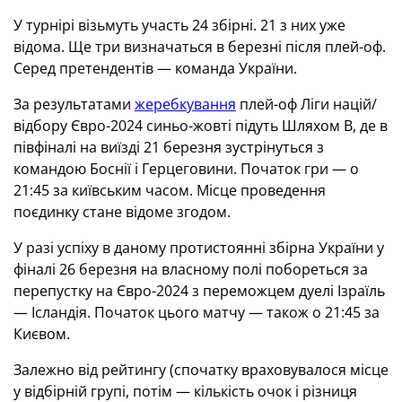
У турнірі візьмуть участь 24 збірні. 21 з них уже
відома. Ще три визначаться в березні після плей-оф.
Серед претендентів — команда України.
За результатами
жеребкування
плей-оф Ліги націй/
відбору Євро-2024 синьо-жовті підуть Шляхом В, де в
півфіналі на виїзді 21 березня зустрінуться з
командою Боснії і Герцеговини. Початок гри — о
21:45 за київським часом. Місце проведення
поєдинку стане відоме згодом.
У разі успіху в даному протистоянні збірна України у
фіналі 26 березня на власному полі побореться за
перепустку на Євро-2024 з переможцем дуелі Ізраїль
— Ісландія. Початок цього матчу — також о 21:45 за
Києвом.
Залежно від рейтингу (спочатку враховувалося місце
у відбірній групі, потім — кількість очок і різниця