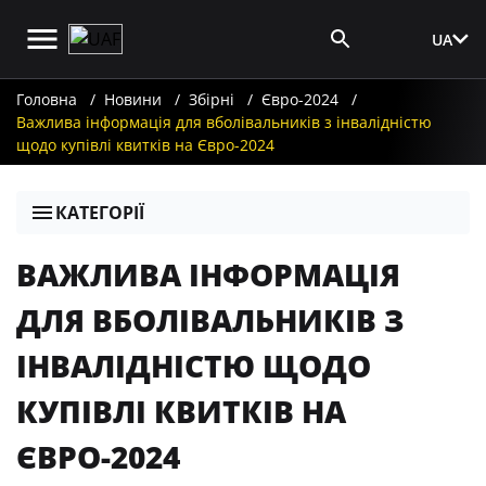
UA
Вхід для ЗМІ
Головна
Новини
Збірні
Євро-2024
Важлива інформація для вболівальників з інвалідністю
щодо купівлі квитків на Євро-2024
КАТЕГОРІЇ
ВАЖЛИВА ІНФОРМАЦІЯ
ДЛЯ ВБОЛІВАЛЬНИКІВ З
ІНВАЛІДНІСТЮ ЩОДО
КУПІВЛІ КВИТКІВ НА
ЄВРО-2024