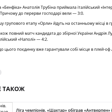
 «Бенфіка» Анатолія Трубіна приймала італійський «Інтер
 Причому до перерви господарі вели — 3:0.
ішу групового етапу «Орли» йдуть на останньому місці в 
кож повний матч кандидата до збірної України Андрія Лу
лійський «Наполі» — 4:2.
о цього поєдинку вже гарантували собі місце в плей-оф 
Е ТАКОЖ
Ліга чемпіонів. «Шахтар» обіграв «Антверпен» 