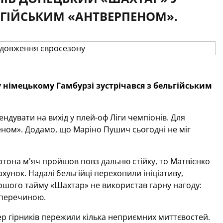
ЬГІЙСЬКИМ «АНТВЕРПЕНОМ».
у німецькому Гамбурзі зустрічався з бельгійським
ендувати на вихід у плей-оф Ліги чемпіонів. Для
еном». Додамо, що Маріно Пушич сьогодні не міг
тона м'яч пройшов повз дальню стійку, то Матвієнко
хунок. Надалі бельгійці перехопили ініціативу,
ршого тайму «Шахтар» не використав гарну нагоду:
оперечиною.
ер гірників пережили кілька неприємних миттєвостей.