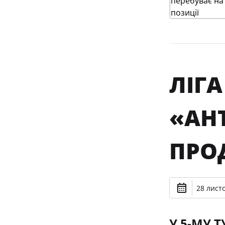
ЛІГА
«АНТ
ПРО
28 лист
У 5-МУ 