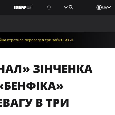
Фаншоп
Квитки
Вхід для ЗМІ
UA
ВИНИ
МЕДІА
ДОКУМЕНТИ
UAF DATA CENTER
іна втратила перевагу в три забиті м’ячі
ЕНАЛ» ЗІНЧЕНКА
«БЕНФІКА»
ЕВАГУ В ТРИ