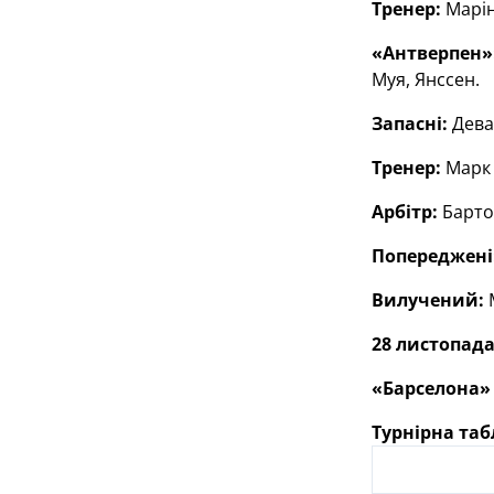
Тренер:
Марін
«Антверпен»
Муя, Янссен.
Запасні:
Девал
Тренер:
Марк 
Арбітр:
Барто
Попереджені
Вилучений:
М
28 листопада
«Барселона» (
Турнірна та