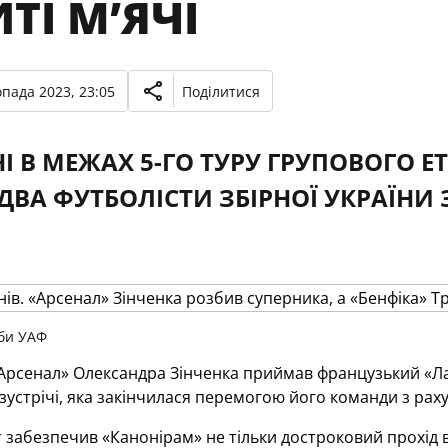
ТІ М’ЯЧІ
опада 2023, 23:05
Поділитися
І В МЕЖАХ 5-ГО ТУРУ ГРУПОВОГО ЕТ
ДВА ФУТБОЛІСТИ ЗБІРНОЇ УКРАЇНИ 
би УАФ
Арсенал» Олександра Зінченка приймав французький «Лан
устрічі, яка закінчилася перемогою його команди з раху
 забезпечив «Канонірам» не тільки достроковий прохід в 