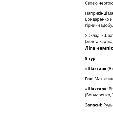
Своєю чергою 
Наприкінці ма
Бондаренко й 
гірники здобу
У складі «Шах
(жовта картка)
Ліга чемпі
5 тур
«Шахтар» (Ук
Гол:
Матвієнко
«Шахтар»:
Рі
(Бондаренко, 7
Запасні:
Рудьк