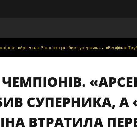
ГОЛОВНА
ПРО УАФ
ЗБІРНІ
ЧЛЕНИ УАФ
НО
мпіонів. «Арсенал» Зінченка розбив суперника, а «Бенфіка» Труб
 ЧЕМПІОНІВ. «АРС
ИВ СУПЕРНИКА, А 
ІНА ВТРАТИЛА ПЕР