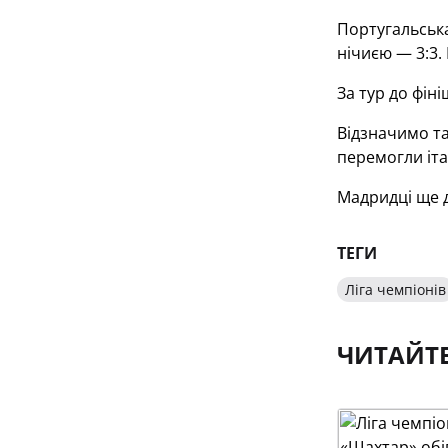
Португальська
нічиєю — 3:3.
За тур до фін
Відзначимо та
перемогли іта
Мадридці ще д
ТЕГИ
Ліга чемпіонів
ЧИТАЙТ