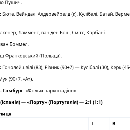
о Пушич.
:
Бюте, Вейндал, Алдервейрелд (к), Кулібалі, Батай, Вермере
кенер, Ламменс, ван ден Бош, Смітс, Корбані.
ван Боммел.
ш Франковський (Польща).
:
Гочолейшвілі (83), Різник (90+7) — Кулібалі (30), Керк (45+
уя (90+7, «А»).
. Гамбург
. «Фолькспаркштадіон».
Іспанія) — «Порту» (Португалія) — 2:1 (1:1)
блиця
І
В