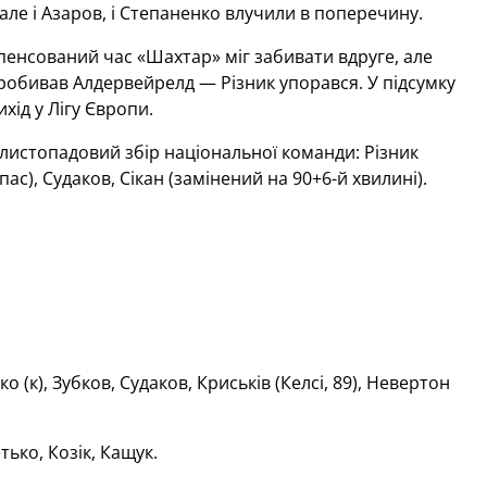
ле і Азаров, і Степаненко влучили в поперечину.
пенсований час «Шахтар» міг забивати вдруге, але
робивав Алдервейрелд — Різник упорався. У підсумку
хід у Лігу Європи.
а листопадовий збір національної команди: Різник
ас), Судаков, Сікан (замінений на 90+6-й хвилині).
 (к), Зубков, Судаков, Криськів (Келсі, 89), Невертон
тько, Козік, Кащук.