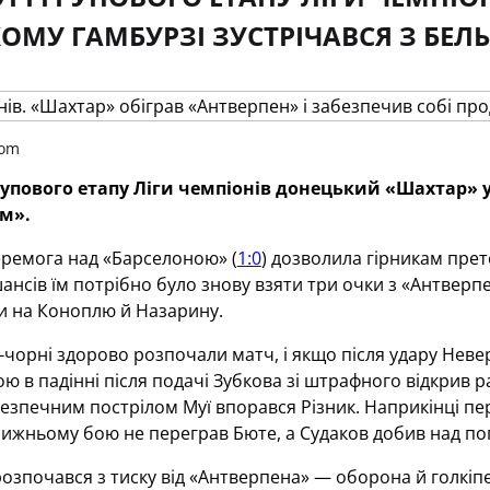
ОМУ ГАМБУРЗІ ЗУСТРІЧАВСЯ З БЕЛ
com
групового етапу Ліги чемпіонів донецький «Шахтар» 
м».
еремога над «Барселоною» (
1:0
) дозволила гірникам прет
нсів їм потрібно було знову взяти три очки з «Антверп
и на Коноплю й Назарину.
орні здорово розпочали матч, і якщо після удару Невер
ю в падінні після подачі Зубкова зі штрафного відкрив ра
езпечним пострілом Муї впорався Різник. Наприкінці пе
лижньому бою не переграв Бюте, а Судаков добив над п
озпочався з тиску від «Антверпена» — оборона й голкіп