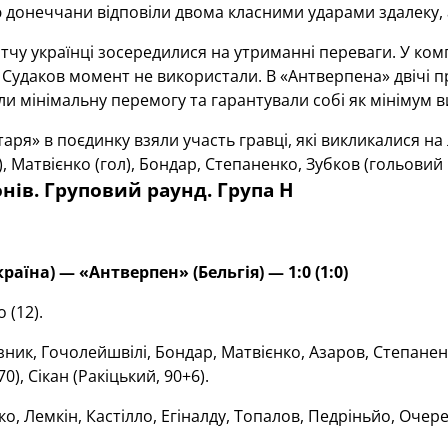
донеччани відповіли двома класними ударами здалеку, а
тчу українці зосередилися на утриманні переваги. У ком
Судаков момент не використали. В «Антверпена» двічі п
ли мінімальну перемогу та гарантували собі як мінімум ви
таря» в поєдинку взяли участь гравці, які викликалися н
, Матвієнко (гол), Бондар, Степаненко, Зубков (гольовий п
онів. Груповий раунд. Група Н
раїна) — «Антверпен» (Бельгія) —
1
:0 (1:0)
 (12).
зник, Гочолейшвілі, Бондар, Матвієнко, Азаров, Степаненко
0), Сікан (Ракіцький, 90+6).
о, Лемкін, Кастілло, Егіналду, Топалов, Педріньйо, Очере