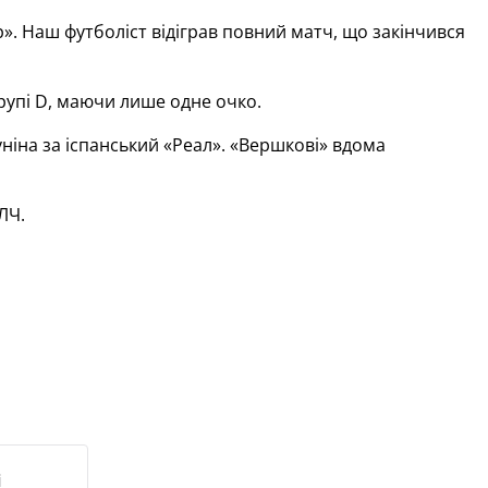
». Наш футболіст відіграв повний матч, що закінчився
групі D, маючи лише одне очко.
ніна за іспанський «Реал». «Вершкові» вдома
ЛЧ.
і