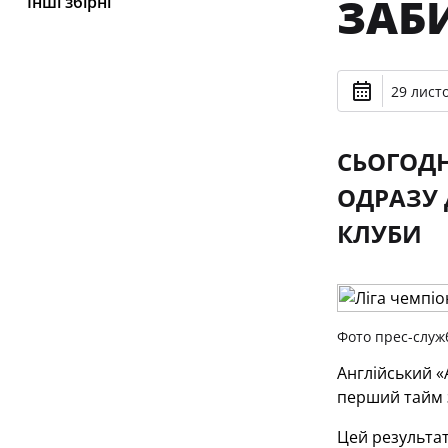
ЗАБИ
Інші збірні
29 лист
СЬОГОДН
ОДРАЗУ 
КЛУБИ
Фото прес-служ
Англійський «
перший тайм з
Цей результат