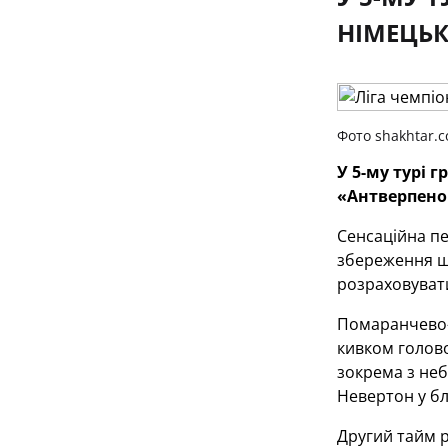
НІМЕЦЬК
Фото shakhtar.
У 5-му турі 
«Антверпено
Сенсаційна п
збереження ша
розраховуват
Помаранчево-ч
кивком голово
зокрема з неб
Невертон у б
Другий тайм р