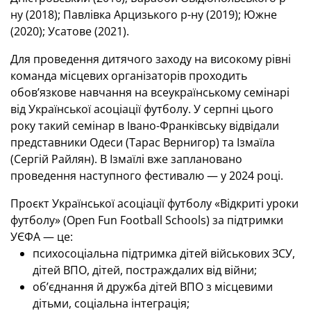
ну (2018); Павлівка Арцизького р-ну (2019); Южне
(2020); Усатове (2021).
Для проведення дитячого заходу на високому рівні
команда місцевих організаторів проходить
обов’язкове навчання на всеукраїнському семінарі
від Української асоціації футболу. У серпні цього
року такий семінар в Івано-Франківську відвідали
представники Одеси (Тарас Вернигор) та Ізмаїла
(Сергій Райлян). В Ізмаїлі вже заплановано
проведення наступного фестивалю — у 2024 році.
Проєкт Української асоціації футболу «Відкриті уроки
футболу» (Open Fun Football Schools) за підтримки
УЄФА — це:
психосоціальна підтримка дітей військових ЗСУ,
дітей ВПО, дітей, постраждалих від війни;
об’єднання й дружба дітей ВПО з місцевими
дітьми, соціальна інтеграція;