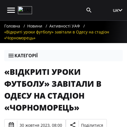
UA
Вхід для ЗМІ
Головна
Новини
Активності УАФ
«Відкриті уроки футболу» завітали в Одесу на стадіон
«Чорноморець»
КАТЕГОРІЇ
«ВІДКРИТІ УРОКИ
ФУТБОЛУ» ЗАВІТАЛИ В
ОДЕСУ НА СТАДІОН
«ЧОРНОМОРЕЦЬ»
30 жовтня 2023, 08:00
Поділитися