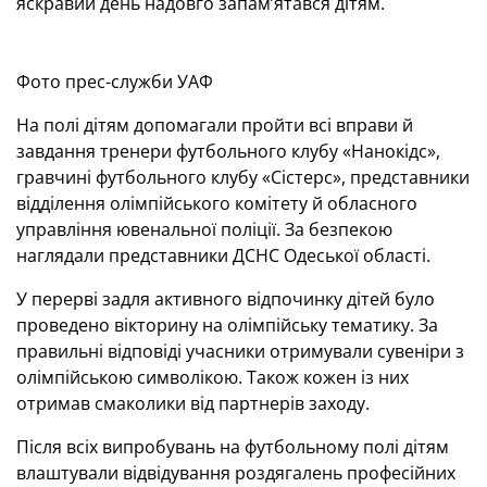
яскравий день надовго запам’ятався дітям.
Фото прес-служби УАФ
На полі дітям допомагали пройти всі вправи й
завдання тренери футбольного клубу «Нанокідс»,
гравчині футбольного клубу «Сістерс», представники
відділення олімпійського комітету й обласного
управління ювенальної поліції. За безпекою
наглядали представники ДСНС Одеської області.
У перерві задля активного відпочинку дітей було
проведено вікторину на олімпійську тематику. За
правильні відповіді учасники отримували сувеніри з
олімпійською символікою. Також кожен із них
отримав смаколики від партнерів заходу.
Після всіх випробувань на футбольному полі дітям
влаштували відвідування роздягалень професійних