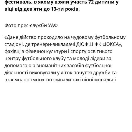
фестиваль, в якому взяли участь 72 дитини у
віці від дев'яти до 13-ти років.
Фото прес-служби УАФ
«Дане дійство проходило на чудовому футбольному
стадіоні, де тренери-викладачі ДЮФШ ФК «ЮКСА»,
фахівці з фізичної культури і спорту освітнього
центру футбольного клубу та молоді лідери за
допомогою різноманітних засобів футбольної
діяльності виховували у діток почуття дружби та
взаємодопомоги; розвивали такі цінні моральні
якості, як почуття відповідальності, повага до
партнерів і суперників, дисциплінованість,
активність, — розповів лідер місцевих волонтерів
Богдан Балан. — Кожен учасник заходу проявив свої
особисті якості — самостійність, ініціативу,
творчість.