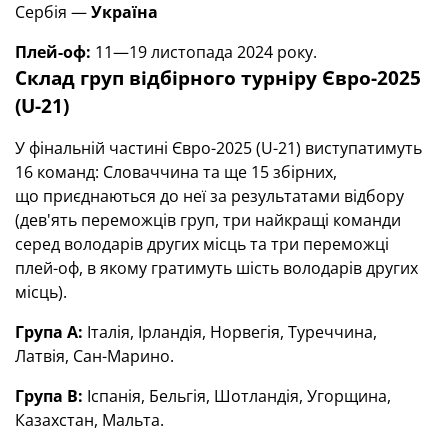
Сербія —
Україна
Плей-оф:
11—19 листопада 2024 року.
Склад груп відбірного турніру Євро-2025
(U-21)
У фінальній частині Євро-2025 (U-21) виступатимуть
16 команд: Словаччина та ще 15 збірних,
що приєднаються до неї за результатами відбору
(дев'ять переможців груп, три найкращі команди
серед володарів других місць та три переможці
плей-оф, в якому гратимуть шість володарів других
місць).
Група А:
Італія, Ірландія, Норвегія, Туреччина,
Латвія, Сан-Марино.
Група В:
Іспанія, Бельгія, Шотландія, Угорщина,
Казахстан, Мальта.