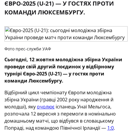
ЄВРО-2025 (U-21) — У ГОСТЯХ ПРОТИ
КОМАНДИ ЛЮКСЕМБУРГУ.
Фото прес-служби УАФ
Сьогодні, 12 жовтня
молодіжна збірна України
проведе св
ій
другий
поєдинок у відбірному
турнірі Євро-2025 (U-21) — у гостях проти
команди
Люксембургу
.
Відбірний цикл чемпіонату Європи молодіжна
збірна України (гравці 2002 року народження й
молодші), яку
очолює
іспанець Унаї Мельгоса,
розпочала 12 вересня з перемоги в номінально
домашньому матчі, що відбувся в словацькому
Попраді, над командою Північної Ірландії —
1:0
.