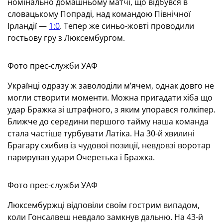
номінально домашньому матчі, що відбувся в
словацькому Попраді, над командою Північної
Ірландії —
1:0
. Тепер же синьо-жовті проводили
гостьову гру з Люксембургом.
Фото прес-служби УАФ
Українці одразу ж заволоділи м’ячем, однак довго не
могли створити моменти. Можна пригадати хіба що
удар Бражка зі штрафного, з яким упорався голкіпер.
Ближче до середини першого тайму наша команда
стала частіше турбувати Латіка. На 30-й хвилині
Брагару схибив із чудової позиції, невдовзі воротар
парирував удари Очеретька і Бражка.
Фото прес-служби УАФ
Люксембуржці відповіли своїм гострим випадом,
коли Гонсалвеш невдало замкнув дальню. На 43-й