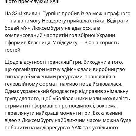
Фото прес-служби УАФ
На 82-й хвилині Турпінг пробив із-за меж штрафного
— на допомогу Нещерету прийшла стійка. Відіграти
бодай м’яч Люксембургу не вдалося, а в
компенсований час третій гол збірної України
оформив Квасниця. У підсумку — 3:0 на користь
гостей.
Щодо відсутності трансляції гри. Виходячи з того,
що організатори матчу здійснювали виробництво
сигналу обмеженими ресурсами, трансляція в
телевізійному форматі наживо не здійснювалася.
Однак український бродкастер відправив знімальну
групу для того, щоб уболівальники мали можливість
отримати інформацію про поєдинок і, зокрема,
переглянути найкращі моменти гри. Ексклюзивні
відео з Люксембургу найближчим часом можна буде
побачити на медіаресурсах УАФ та Суспільного.