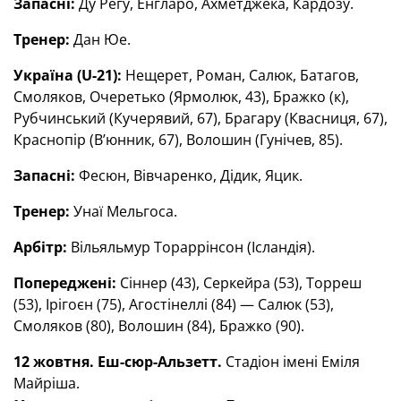
Запасні:
Ду Регу, Енгларо, Ахметджека, Кардозу.
Тренер:
Дан Юе.
Україна (
U
-21):
Нещерет, Роман, Салюк, Батагов,
Смоляков, Очеретько (Ярмолюк, 43), Бражко (к),
Рубчинський (Кучерявий, 67), Брагару (Квасниця, 67),
Краснопір (В’юнник, 67), Волошин (Гунічев, 85).
Запасні:
Фесюн, Вівчаренко, Дідик, Яцик.
Тренер:
Унаї Мельгоса.
Арбітр:
Вільяльмур Тораррінсон (Ісландія).
Попереджені:
Сіннер (43), Серкейра (53), Торреш
(53), Ірігоєн (75), Агостінеллі (84) — Салюк (53),
Смоляков (80), Волошин (84), Бражко (90).
12 жовтня. Еш-сюр-Альзетт.
Стадіон імені Еміля
Майріша.