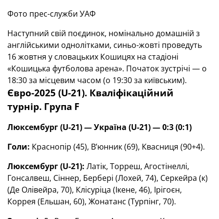
Фото прес-служби УАФ
Наступний свій поєдинок, номінально домашній з
англійськими однолітками, синьо-жовті проведуть
16 жовтня у словацьких Кошицях на стадіоні
«Кошицька футболова арена». Початок зустрічі — о
18:30 за місцевим часом (о 19:30 за київським).
Євро-2025 (U-21). Кваліфікаційний
турнір. Група F
Люксембург (
U
-21) — Україна (
U
-21) — 0:3 (0:1)
Голи:
Краснопір (45), В’юнник (69), Квасниця (90+4).
Люксембург (
U
-21):
Латік, Торреш, Агостінеллі,
Гонсалвеш, Сіннер, Бербері (Лохей, 74), Серкейра (к)
(Де Олівейра, 70), Клісуріца (Ікене, 46), Ірігоєн,
Коррея (Ельшан, 60), Жонатанс (Турпінг, 70).