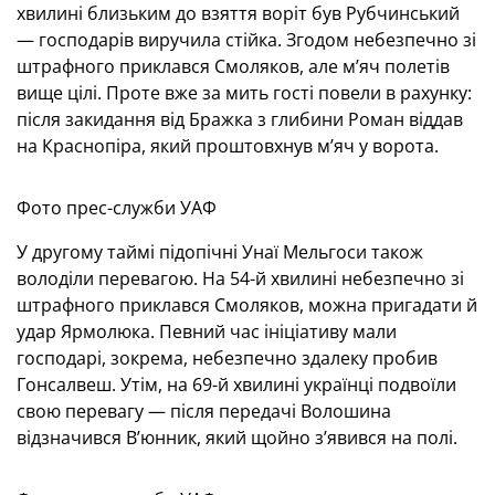
хвилині близьким до взяття воріт був Рубчинський
— господарів виручила стійка. Згодом небезпечно зі
штрафного приклався Смоляков, але м’яч полетів
вище цілі. Проте вже за мить гості повели в рахунку:
після закидання від Бражка з глибини Роман віддав
на Краснопіра, який проштовхнув м’яч у ворота.
Фото прес-служби УАФ
У другому таймі підопічні Унаї Мельгоси також
володіли перевагою. На 54-й хвилині небезпечно зі
штрафного приклався Смоляков, можна пригадати й
удар Ярмолюка. Певний час ініціативу мали
господарі, зокрема, небезпечно здалеку пробив
Гонсалвеш. Утім, на 69-й хвилині українці подвоїли
свою перевагу — після передачі Волошина
відзначився В’юнник, який щойно з’явився на полі.