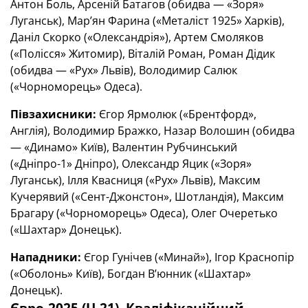
Антон Боль, Арсеній Батагов (обидва — «Зоря»
Луганськ), Мар’ян Фарина («Металіст 1925» Харків),
Даніл Скорко («Олександрія»), Артем Смоляков
(«Полісся» Житомир), Віталій Роман, Роман Дідик
(обидва — «Рух» Львів), Володимир Салюк
(«Чорноморець» Одеса).
Півзахисники:
Єгор Ярмолюк («Брентфорд»,
Англія), Володимир Бражко, Назар Волошин (обидва
— «Динамо» Київ), Валентин Рубчинський
(«Дніпро-1» Дніпро), Олександр Яцик («Зоря»
Луганськ), Ілля Квасниця («Рух» Львів), Максим
Кучерявий («Сент-Джонстон», Шотландія), Максим
Брагару («Чорноморець» Одеса), Олег Очеретько
(«Шахтар» Донецьк).
Нападники:
Єгор Гунічев («Минай»), Ігор Краснопір
(«Оболонь» Київ), Богдан В’юнник («Шахтар»
Донецьк).
Євро-2025 (U-21). Кваліфікаційний