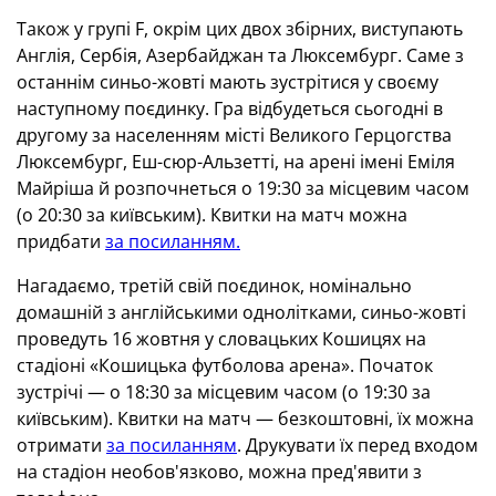
Також у групі F, окрім цих двох збірних, виступають
Англія, Сербія, Азербайджан та Люксембург. Саме з
останнім синьо-жовті мають зустрітися у своєму
наступному поєдинку. Гра відбудеться сьогодні в
другому за населенням місті Великого Герцогства
Люксембург, Еш-сюр-Альзетті, на арені імені Еміля
Майріша й розпочнеться о 19:30 за місцевим часом
(о 20:30 за київським). Квитки на матч можна
придбати
за посиланням.
Нагадаємо, третій свій поєдинок, номінально
домашній з англійськими однолітками, синьо-жовті
проведуть 16 жовтня у словацьких Кошицях на
стадіоні «Кошицька футболова арена». Початок
зустрічі — о 18:30 за місцевим часом (о 19:30 за
київським). Квитки на матч — безкоштовні, їх можна
отримати
за посиланням
. Друкувати їх перед входом
на стадіон необов'язково, можна пред'явити з