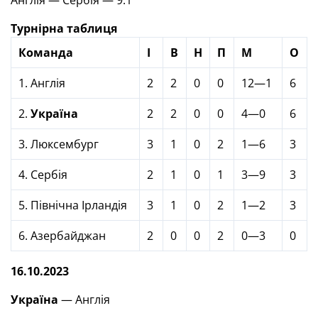
Англія — Сербія — 9:1
Турнірна таблиця
Команда
І
В
Н
П
М
О
1. Англія
2
2
0
0
12—1
6
2.
Україна
2
2
0
0
4—0
6
3. Люксембург
3
1
0
2
1—6
3
4. Сербія
2
1
0
1
3—9
3
5. Північна Ірландія
3
1
0
2
1—2
3
6. Азербайджан
2
0
0
2
0—3
0
16.10.2023
Україна
— Англія