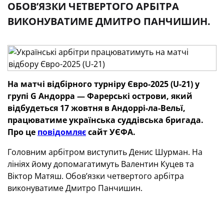
ОБОВ’ЯЗКИ ЧЕТВЕРТОГО АРБІТРА
ВИКОНУВАТИМЕ ДМИТРО ПАНЧИШИН.
На матчі відбірного турніру Євро-2025 (U-21) у
групі G Андорра — Фарерські острови, який
відбудеться 17 жовтня в Андоррі-ла-Вельї,
працюватиме українська суддівська бригада.
Про це
повідомляє
сайт УЄФА.
Головним арбітром виступить Денис Шурман. На
лініях йому допомагатимуть Валентин Куцев та
Віктор Матяш. Обов’язки четвертого арбітра
виконуватиме Дмитро Панчишин.