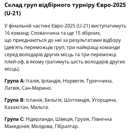
Склад груп відбірного турніру Євро-2025
(U-21)
У фінальній частині Євро-2025 (U-21) виступатимуть
16 команд: Словаччина та ще 15 збірних,
що приєднаються до неї за результатами відбору
(дев'ять переможців груп, три найкращі команди
серед володарів других місць та три переможці
плей-оф, в якому гратимуть шість володарів других
місць).
Група А:
Італія, Ірландія, Норвегія, Туреччина,
Латвія, Сан-Марино.
Група В:
Іспанія, Бельгія, Шотландія, Угорщина,
Казахстан, Мальта.
Група С:
Нідерланди, Швеція, Грузія, Північна
Македонія, Молдова, Гібралтар.