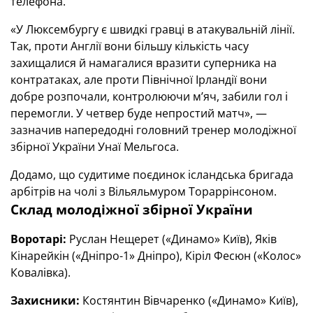
телефона.
«У Люксембургу є швидкі гравці в атакувальній лінії.
Так, проти Англії вони більшу кількість часу
захищалися й намагалися вразити суперника на
контратаках, але проти Північної Ірландії вони
добре розпочали, контролюючи мʼяч, забили гол і
перемогли. У четвер буде непростий матч», —
зазначив напередодні головний тренер молодіжної
збірної України Унаї Мельгоса.
Додамо, що судитиме поєдинок ісландська бригада
арбітрів на чолі з Вільяльмуром Тораррінсоном.
Склад молодіжної збірної України
Воротарі:
Руслан Нещерет («Динамо» Київ), Яків
Кінарейкін («Дніпро-1» Дніпро), Кіріл Фесюн («Колос»
Ковалівка).
Захисники:
Костянтин Вівчаренко («Динамо» Київ),