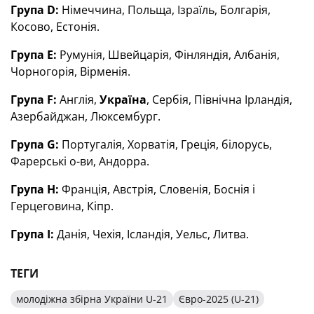
Група D:
Німеччина, Польща, Ізраїль, Болгарія,
Косово, Естонія.
Група E:
Румунія, Швейцарія, Фінляндія, Албанія,
Чорногорія, Вірменія.
Група F:
Англія,
Україна
, Сербія, Північна Ірландія,
Азербайджан, Люксембург.
Група G:
Португалія, Хорватія, Греція, білорусь,
Фарерські о-ви, Андорра.
Група H:
Франція, Австрія, Словенія, Боснія і
Герцеговина, Кіпр.
Група I:
Данія, Чехія, Ісландія, Уельс, Литва.
ТЕГИ
молодіжна збірна України U-21
Євро-2025 (U-21)