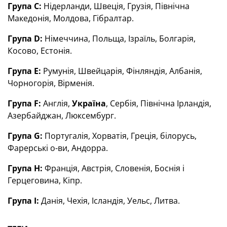
Група С:
Нідерланди, Швеція, Грузія, Північна
Македонія, Молдова, Гібралтар.
Група D:
Німеччина, Польща, Ізраїль, Болгарія,
Косово, Естонія.
Група E:
Румунія, Швейцарія, Фінляндія, Албанія,
Чорногорія, Вірменія.
Група F:
Англія,
Україна
, Сербія, Північна Ірландія,
Азербайджан, Люксембург.
Група G:
Португалія, Хорватія, Греція, білорусь,
Фарерські о-ви, Андорра.
Група H:
Франція, Австрія, Словенія, Боснія і
Герцеговина, Кіпр.
Група I:
Данія, Чехія, Ісландія, Уельс, Литва.