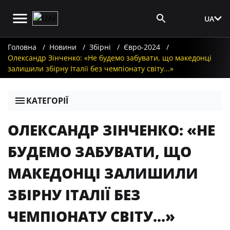
UA
Вхід для ЗМІ
Головна
Новини
Збірні
Євро-2024
Олександр Зінченко: «Не будемо забувати, що македонці
залишили збірну Італії без чемпіонату світу...»
КАТЕГОРІЇ
ОЛЕКСАНДР ЗІНЧЕНКО: «НЕ
БУДЕМО ЗАБУВАТИ, ЩО
МАКЕДОНЦІ ЗАЛИШИЛИ
ЗБІРНУ ІТАЛІЇ БЕЗ
ЧЕМПІОНАТУ СВІТУ...»