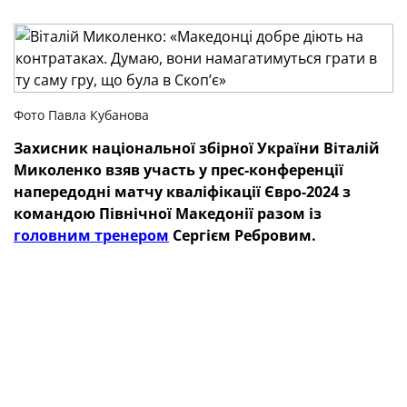
Фото Павла Кубанова
Захисник національної збірної України Віталій
Миколенко взяв участь у прес-конференції
напередодні матчу кваліфікації Євро-2024 з
командою Північної Македонії разом із
головним тренером
Сергієм Ребровим.
— Чого ми можемо очікувати від Північної
Македонії? Можливо, македонці змінили свою
гру порівняно з минулим поєдинком
?
— Про це краще спитати в головного тренера. Я
виходжу на поле й виконую його установку. У них
дуже хороша лінія атаки, вони добре діють на