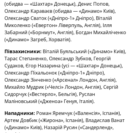
(обидва — «Шахтар» Донецьк), Денис Попов,
Олександр Караваєв (обидва — «Динамо» Київ),
Олександр Сваток («Дніпро-1» Дніпро), Віталій
Миколенко («Евертон» Ліверпуль, Англія), Ілля
Забарний («Борнмут», Англія), Богдан Михайліченко
(«Динамо» Загреб, Хорватія).
Півзахисники:
Віталій Буяльський («Динамо» Київ),
Тарас Степаненко, Олександр Зубков, Георгій
Судаков, Єгор Назарина (усі — «Шахтар» Донецьк),
Олександр Піхальонок («Дніпро-1» Дніпро),
Олександр Зінченко («Арсенал» Лондон, Англія),
Михайло Мудрик («Челсі» Лондон, Англія), Сергій
Сидорчук («Вестерло», Бельгія), Руслан
Маліновський («Дженоа» Генуя, Італія).
Нападники:
Роман Яремчук («Валенсія», Іспанія),
Артем Довбик («Жирона», Іспанія), Владислав Ванат
(«Динамо» Київ), Назарій Русин («Сандерленд»,