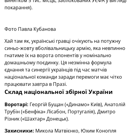
винятком 5 тис. місць, заблокованих УЄФА у вигляді
покарання).
Фото Павла Кубанова
Хай там як, українські гравці очікують на потужну
синьо-жовту вболівальницьку армію, яка невпинно
гнатиме їх на ворота опонентів у номінально
домашньому поєдинку. Ця незмінна формула
єднання та синергії українців під час матчів
національної команди заради перемоги має чітко
працювати завтра в Празі.
Склад національної збірної України
Воротарі:
Георгій Бущан («Динамо» Київ), Анатолій
Трубін («Бенфіка» Лісабон, Португалія), Дмитро
Різник («Шахтар» Донецьк).
Захисники:
Микола Матвієнко, Юхим Конопля