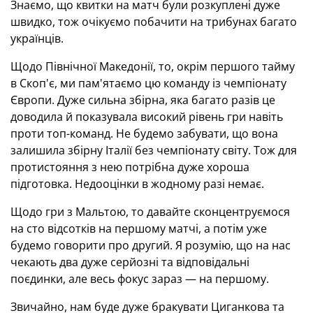
Знаємо, що квитки на матч були розкуплені дуже
швидко, тож очікуємо побачити на трибунах багато
українців.
Щодо Північної Македонії, то, окрім першого тайму
в Скоп'є, ми пам'ятаємо цю команду із чемпіонату
Європи. Дуже сильна збірна, яка багато разів це
доводила й показувала високий рівень гри навіть
проти топ-команд. Не будемо забувати, що вона
залишила збірну Італії без чемпіонату світу. Тож для
протистояння з нею потрібна дуже хороша
підготовка. Недооцінки в жодному разі немає.
Щодо гри з Мальтою, то давайте сконцентруємося
на сто відсотків на першому матчі, а потім уже
будемо говорити про другий. Я розумію, що на нас
чекають два дуже серйозні та відповідальні
поєдинки, але весь фокус зараз — на першому.
Звичайно, нам буде дуже бракувати Циганкова та