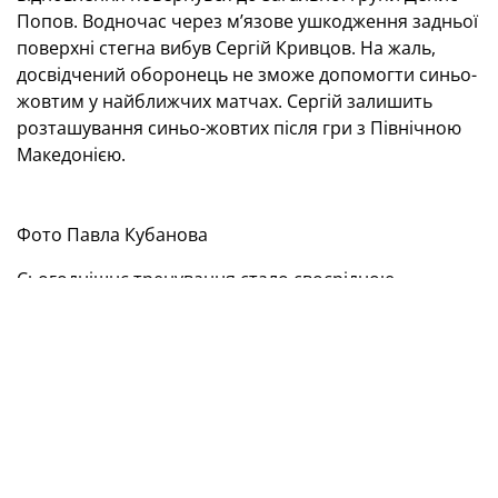
Попов. Водночас через м’язове ушкодження задньої
поверхні стегна вибув Сергій Кривцов. На жаль,
досвідчений оборонець не зможе допомогти синьо-
жовтим у найближчих матчах. Сергій залишить
розташування синьо-жовтих після гри з Північною
Македонією.
Фото Павла Кубанова
Сьогоднішнє тренування стало своєрідною
генеральною репетицією перед завтрашнім матчем
у повному сенсі цього слова. Фіналізуючи тижневу
підготовку в Празі, головний тренер Сергій Ребров
та його помічники найбільше часу присвятили
тактиці.
Фото Павла Кубанова