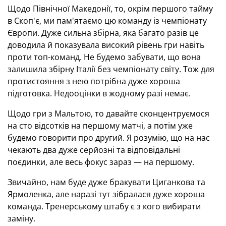
Щодо Північної Македонії, то, окрім першого тайму
в Скоп'є, ми пам'ятаємо цю команду із чемпіонату
Європи. Дуже сильна збірна, яка багато разів це
доводила й показувала високий рівень гри навіть
проти топ-команд. Не будемо забувати, що вона
залишила збірну Італії без чемпіонату світу. Тож для
протистояння з нею потрібна дуже хороша
підготовка. Недооцінки в жодному разі немає.
Щодо гри з Мальтою, то давайте сконцентруємося
на сто відсотків на першому матчі, а потім уже
будемо говорити про другий. Я розумію, що на нас
чекають два дуже серйозні та відповідальні
поєдинки, але весь фокус зараз — на першому.
Звичайно, нам буде дуже бракувати Циганкова та
Ярмоленка, але наразі тут зібралася дуже хороша
команда. Тренерському штабу є з кого вибирати
заміну.