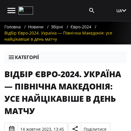
UA
Вхід для ЗМІ
Головна
Новини
Збірні
Євро-2024
Відбір Євро-2024. Україна — Північна Македонія: усе
найцікавіше в день матчу
КАТЕГОРІЇ
ВІДБІР ЄВРО-2024. УКРАЇНА
— ПІВНІЧНА МАКЕДОНІЯ:
УСЕ НАЙЦІКАВІШЕ В ДЕНЬ
МАТЧУ
14 жовтня 2023, 13:45
Поділитися