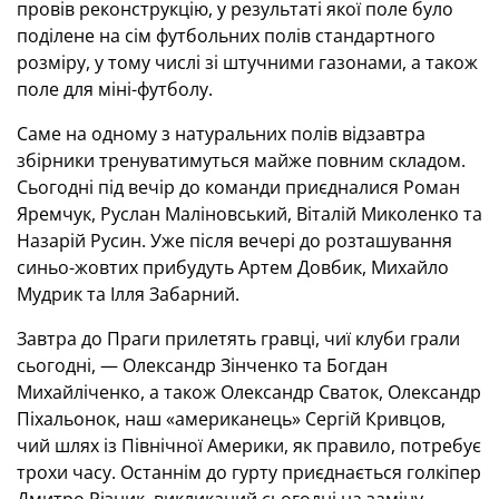
провів реконструкцію, у результаті якої поле було
поділене на сім футбольних полів стандартного
розміру, у тому числі зі штучними газонами, а також
поле для міні-футболу.
Саме на одному з натуральних полів відзавтра
збірники тренуватимуться майже повним складом.
Сьогодні під вечір до команди приєдналися Роман
Яремчук, Руслан Маліновський, Віталій Миколенко та
Назарій Русин. Уже після вечері до розташування
синьо-жовтих прибудуть Артем Довбик, Михайло
Мудрик та Ілля Забарний.
Завтра до Праги прилетять гравці, чиї клуби грали
сьогодні, — Олександр Зінченко та Богдан
Михайліченко, а також Олександр Сваток, Олександр
Піхальонок, наш «американець» Сергій Кривцов,
чий шлях із Північної Америки, як правило, потребує
трохи часу. Останнім до гурту приєднається голкіпер