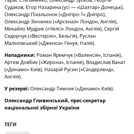
Тарас Степаненко, Олександр Зубков, Георгій
Судаков, Єгор Назарина (усі — «Шахтар» Донецьк),
Олександр Піхальонок («Дніпро-1» Дніпро),
Олександр Зінченко («Арсенал» Лондон, Англія),
Михайло Мудрик («Челсі» Лондон, Англія), Сергій
Сидорчук («Вестерло», Бельгія), Руслан
Маліновський («Дженоа» Генуя, Італія).
Нападники:
Роман Яремчук («Валенсія», Іспанія),
Артем Довбик («Жирона», Іспанія), Владислав Ванат
(«Динамо» Київ), Назарій Русин («Сандерленд»,
Англія).
У резерві:
Олександр Тимчик («Динамо» Київ).
Олександр Гливинський, прес-секретар
національної збірної України
ТЕГИ