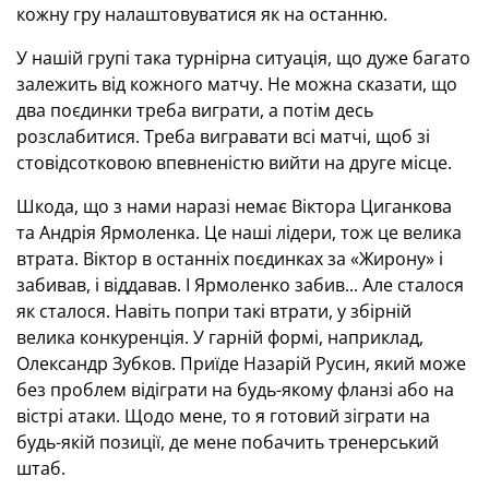
кожну гру налаштовуватися як на останню.
У нашій групі така турнірна ситуація, що дуже багато
залежить від кожного матчу. Не можна сказати, що
два поєдинки треба виграти, а потім десь
розслабитися. Треба вигравати всі матчі, щоб зі
стовідсотковою впевненістю вийти на друге місце.
Шкода, що з нами наразі немає Віктора Циганкова
та Андрія Ярмоленка. Це наші лідери, тож це велика
втрата. Віктор в останніх поєдинках за «Жирону» і
забивав, і віддавав. І Ярмоленко забив... Але сталося
як сталося. Навіть попри такі втрати, у збірній
велика конкуренція. У гарній формі, наприклад,
Олександр Зубков. Приїде Назарій Русин, який може
без проблем відіграти на будь-якому фланзі або на
вістрі атаки. Щодо мене, то я готовий зіграти на
будь-якій позиції, де мене побачить тренерський
штаб.