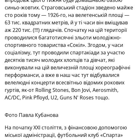
впродовж цього тижня буде домашньою базою
синьо-жовтих. Страговський стадіон зведено майже
сто років тому — 1926-го, на велетенській площі —
63 тис. квадратних метрів, й у ті часи він вміщував
аж 220 тис. (!!!) глядачів. Спочатку на цій території
проводилися багатотисячні зльоти молодіжно-
спортивного товариства «Сокіл». Згодом, у часи
соціалізму, тут проводили спартакіади за участю
десятків тисяч молодих хлопців та дівчат, які
виконували на цій величезній площі хореографічні
перформанси, а вже в наш час тут відбувалися
велелюдні концерти всесвітньо відомих рокових
гуртів, як-от Rolling Stones, Bon Jovi, Aerosmith,
AC/DC, Pink Pfloyd, U2, Guns N' Roses тощо.
Фото Павла Кубанова
На початку XXI століття, з фінансовою допомогою
міської адміністрації, футбольний клуб «Спарта»