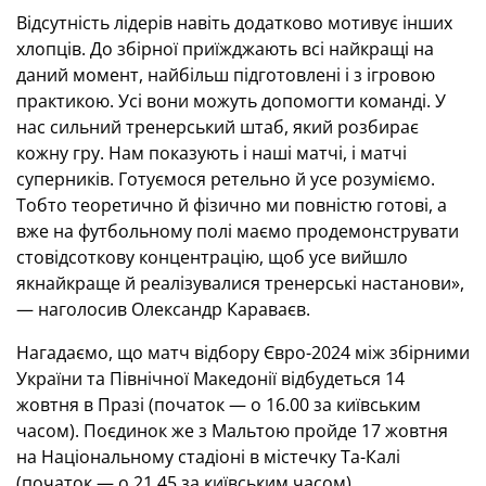
Відсутність лідерів навіть додатково мотивує інших
хлопців. До збірної приїжджають всі найкращі на
даний момент, найбільш підготовлені і з ігровою
практикою. Усі вони можуть допомогти команді. У
нас сильний тренерський штаб, який розбирає
кожну гру. Нам показують і наші матчі, і матчі
суперників. Готуємося ретельно й усе розуміємо.
Тобто теоретично й фізично ми повністю готові, а
вже на футбольному полі маємо продемонструвати
стовідсоткову концентрацію, щоб усе вийшло
якнайкраще й реалізувалися тренерські настанови»,
— наголосив Олександр Караваєв.
Нагадаємо, що матч відбору Євро-2024 між збірними
України та Північної Македонії відбудеться 14
жовтня в Празі (початок — о 16.00 за київським
часом). Поєдинок же з Мальтою пройде 17 жовтня
на Національному стадіоні в містечку Та-Калі
(початок — о 21.45 за київським часом).