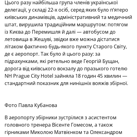
Цього разу найбільша група членів української
делегації, у складі 22-х осіб, серед яких було п’ятеро
київських динамівців, адміністративний та медичний
штат, вирушила традиційним маршрутом: потягом
із Києва до Перемишля й далі — автобусом до
летовища в Жешуві, звідки вже можна дістатися
літаком фактично будь-якого пункту Старого Світу,
де є аеропорт. Так було й цього разу: за
підрахунками, які ретельно веде Георгій Бущан,
дорога від київського вокзалу до празького готелю
NH Prague City Hotel зайняла 18 годин 45 хвилин —
стандартний показник для нинішніх вояжів збірної.
Фото Павла Кубанова
В аеропорту збірники зустрілися з асистентом
головного тренера Вісенте Гомесом, а також
гірниками Миколою Матвієнком та Олександром