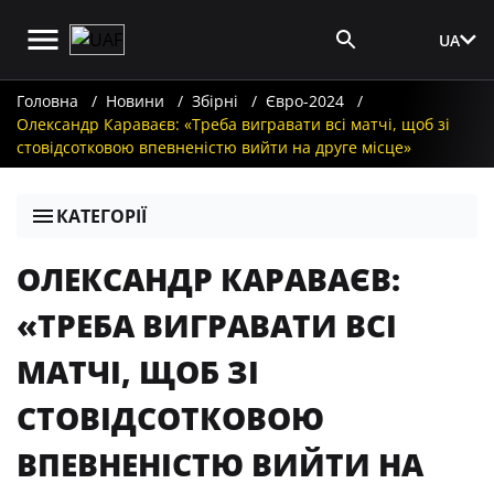
UA
Вхід для ЗМІ
Головна
Новини
Збірні
Євро-2024
Олександр Караваєв: «Треба вигравати всі матчі, щоб зі
стовідсотковою впевненістю вийти на друге місце»
КАТЕГОРІЇ
ОЛЕКСАНДР КАРАВАЄВ:
«ТРЕБА ВИГРАВАТИ ВСІ
МАТЧІ, ЩОБ ЗІ
СТОВІДСОТКОВОЮ
ВПЕВНЕНІСТЮ ВИЙТИ НА