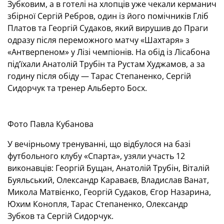
Зубковим, а в готелі на хлопців уже чекали керманич
збірної Сергій Ребров, один із його помічників Гліб
Платов та Георгій Судаков, який вирушив до Праги
одразу після переможного матчу «Шахтаря» з
«Антверпеном» у Лізі чемпіонів. На обід із Лісабона
під’їхали Анатолій Трубін та Рустам Худжамов, а за
годину після обіду — Тарас Степаненко, Сергій
Сидорчук та тренер Альберто Босх.
Фото Павла Кубанова
У вечірньому тренуванні, що відбулося на базі
футбольного клубу «Спарта», узяли участь 12
виконавців: Георгій Бущан, Анатолій Трубін, Віталій
Буяльський, Олександр Караваєв, Владислав Ванат,
Микола Матвієнко, Георгій Судаков, Єгор Назарина,
Юхим Конопля, Тарас Степаненко, Олександр
Зубков та Сергій Сидорчук.