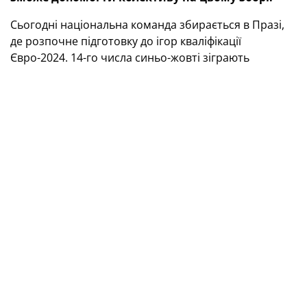
Сьогодні національна команда збирається в Празі,
де розпочне підготовку до ігор кваліфікації
Євро-2024. 14-го числа синьо-жовті зіграють
номінально домашній матч із Північною
Македонією. 17-го на наших хлопців чекає виїзний
поєдинок проти Мальти.
До столиці Чехії вже прибула основна група з Києва,
яка включає п’ятьох динамівців, адміністративний та
медичний штаб. Упродовж дня приїде більшість
збірників з інших клубів.
Фото Павла Кубанова
Склад національної збірної України
Воротарі:
Георгій Бущан («Динамо» Київ), Анатолій
Трубін («Бенфіка» Лісабон, Португалія), Дмитро