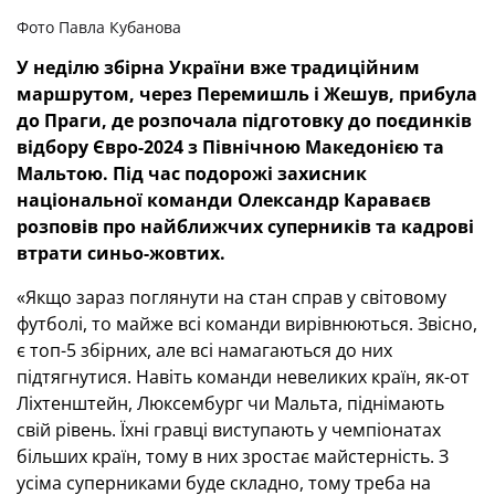
Фото Павла Кубанова
У неділю збірна України вже традиційним
маршрутом, через Перемишль і Жешув, прибула
до Праги, де розпочала підготовку до поєдинків
відбору Євро-2024 з Північною Македонією та
Мальтою. Під час подорожі захисник
національної команди Олександр Караваєв
розповів про найближчих суперників та кадрові
втрати синьо-жовтих.
«Якщо зараз поглянути на стан справ у світовому
футболі, то майже всі команди вирівнюються. Звісно,
є топ-5 збірних, але всі намагаються до них
підтягнутися. Навіть команди невеликих країн, як-от
Ліхтенштейн, Люксембург чи Мальта, піднімають
свій рівень. Їхні гравці виступають у чемпіонатах
більших країн, тому в них зростає майстерність. З
усіма суперниками буде складно, тому треба на