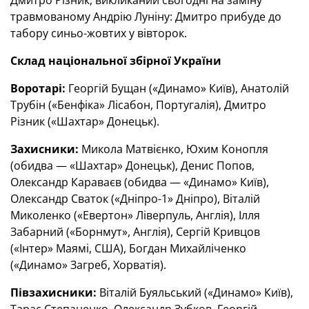
Дмитро Різник, викликаний сьогодні на заміну
травмованому Андрію Луніну: Дмитро прибуде до
табору синьо-жовтих у вівторок.
Склад національної збірної України
Воротарі:
Георгій Бущан («Динамо» Київ), Анатолій
Трубін («Бенфіка» Лісабон, Португалія), Дмитро
Різник («Шахтар» Донецьк).
Захисники:
Микола Матвієнко, Юхим Конопля
(обидва — «Шахтар» Донецьк), Денис Попов,
Олександр Караваєв (обидва — «Динамо» Київ),
Олександр Сваток («Дніпро-1» Дніпро), Віталій
Миколенко («Евертон» Ліверпуль, Англія), Ілля
Забарний («Борнмут», Англія), Сергій Кривцов
(«Інтер» Маямі, США), Богдан Михайліченко
(«Динамо» Загреб, Хорватія).
Півзахисники:
Віталій Буяльський («Динамо» Київ),