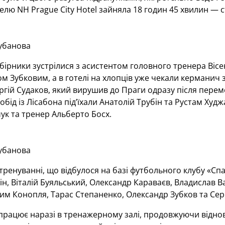
елю NH Prague City Hotel зайняла 18 годин 45 хвилин — с
убанова
бірники зустрілися з асистентом головного тренера Віс
м Зубковим, а в готелі на хлопців уже чекали керманич зб
ргій Судаков, який вирушив до Праги одразу після пере
обід із Лісабона під’їхали Анатолій Трубін та Рустам Худ
ук та тренер Альберто Босх.
убанова
тренуванні, що відбулося на базі футбольного клубу «Спа
ін, Віталій Буяльський, Олександр Караваєв, Владислав В
м Конопля, Тарас Степаненко, Олександр Зубков та Сер
рацює наразі в тренажерному залі, продовжуючи відновл