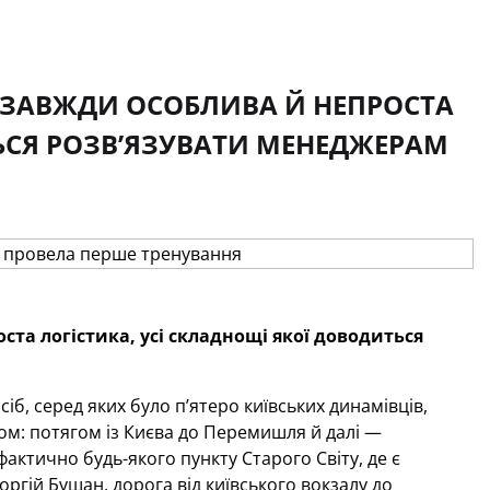
ЦЕ ЗАВЖДИ ОСОБЛИВА Й НЕПРОСТА
ТЬСЯ РОЗВ’ЯЗУВАТИ МЕНЕДЖЕРАМ
ста логістика, усі складнощі якої доводиться
осіб, серед яких було п’ятеро київських динамівців,
м: потягом із Києва до Перемишля й далі —
актично будь-якого пункту Старого Світу, де є
оргій Бущан, дорога від київського вокзалу до