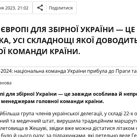
я 2023, 21:02
Поділитися
 ЄВРОПІ ДЛЯ ЗБІРНОЇ УКРАЇНИ — 
КА, УСІ СКЛАДНОЩІ ЯКОЇ ДОВОДИ
Ї КОМАНДИ КРАЇНИ.
анова
пі для збірної України — це завжди особлива й непро
и менеджерам головної команди країни.
більша група членів української делегації, у складі 22-х 
вний та медичний штат, вирушила традиційним маршруто
летовища в Жешуві, звідки вже можна дістатися літаком ф
 було й цього разу: за підрахунками, які ретельно веде Ге