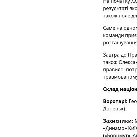
На початку XX
результаті як
також поле дл
Саме на одном
команди приєд
розташування
Завтра до Пра
також Олексан
правило, потр
травмованому 
Склад націон
Воротарі:
Гео
Донецьк).
Захисники:
М
«Динамо» Київ
(«Борнмут», А