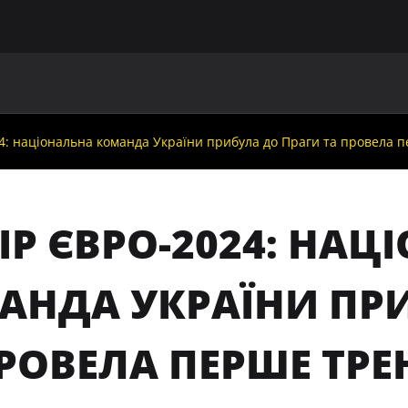
ГОЛОВНА
ПРО УАФ
ЗБІРНІ
ЧЛЕНИ УАФ
НО
24: національна команда України прибула до Праги та провела 
ІР ЄВРО-2024: НА
АНДА УКРАЇНИ ПРИ
ПРОВЕЛА ПЕРШЕ ТР