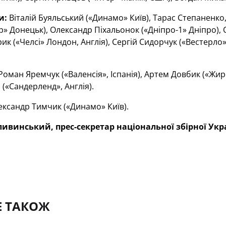
и:
Віталій Буяльський («Динамо» Київ), Тарас Степаненко
р» Донецьк), Олександр Піхальонок («Дніпро-1» Дніпро), 
к («Челсі» Лондон, Англія), Сергій Сидорчук («Вестерло»
Роман Яремчук («Валенсія», Іспанія), Артем Довбик («Жиро
 («Сандерленд», Англія).
ксандр Тимчик («Динамо» Київ).
ивинський, прес-секретар національної збірної Укр
Е ТАКОЖ