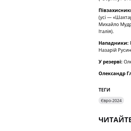
Півзахисник
(усі — «Шахта
Михайло Мудри
Італія).
Нападники:
Назарій Русин
У резерві:
Оле
Олександр Гл
ТЕГИ
Євро-2024
ЧИТАЙТ