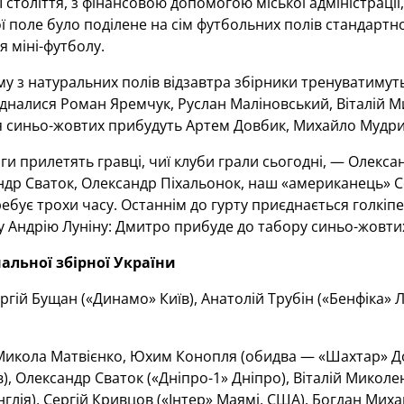
I століття, з фінансовою допомогою міської адміністраці
ої поле було поділене на сім футбольних полів стандартно
я міні-футболу.
у з натуральних полів відзавтра збірники тренуватимуть
налися Роман Яремчук, Руслан Маліновський, Віталій Ми
 синьо-жовтих прибудуть Артем Довбик, Михайло Мудрик
ги прилетять гравці, чиї клуби грали сьогодні, — Олекса
др Сваток, Олександр Піхальонок, наш «американець» Сер
ебує трохи часу. Останнім до гурту приєднається голкіп
Андрію Луніну: Дмитро прибуде до табору синьо-жовтих
альної збірної України
ргій Бущан («Динамо» Київ), Анатолій Трубін («Бенфіка» 
икола Матвієнко, Юхим Конопля (обидва — «Шахтар» До
), Олександр Сваток («Дніпро-1» Дніпро), Віталій Миколен
нглія), Сергій Кривцов («Інтер» Маямі, США), Богдан Миха