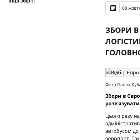
Інші збірні
08 жовтн
ЗБОРИ В
ЛОГІСТИ
ГОЛОВНО
Фото Павла Куб
Збори в Євро
розв’язуват
Цього разу най
адміністрати
автобусом до 
аеропорт. Так