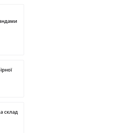
мандами
ірної
ла склад