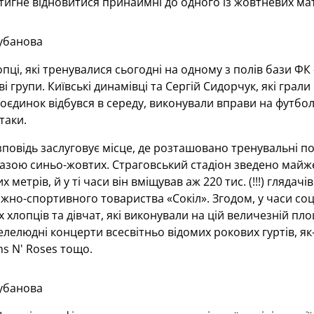
игне відновитися принаймні до одного із жовтневих матч
убанова
пці, які тренувалися сьогодні на одному з полів бази ФК 
ві групи. Київські динамівці та Сергій Сидорчук, які грал
поєдинок відбувся в середу, виконували вправи на футбол
таки.
повідь заслуговує місце, де розташовано тренувальні п
ою синьо-жовтих. Страговський стадіон зведено майже с
х метрів, й у ті часи він вміщував аж 220 тис. (!!!) гляда
жно-спортивного товариства «Сокіл». Згодом, у часи соці
 хлопців та дівчат, які виконували на цій величезній пл
лелюдні концерти всесвітньо відомих рокових гуртів, як-от
uns N' Roses тощо.
убанова