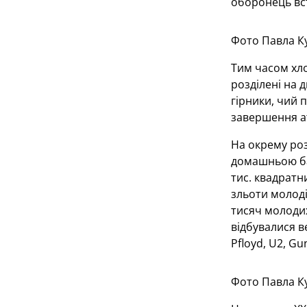
оборонець вст
Фото Павла К
Тим часом хло
розділені на д
гірники, чий 
завершення а
На окрему роз
домашньою баз
тис. квадратни
зльоти молоді
тисяч молодих
відбувалися ве
Pfloyd, U2, G
Фото Павла К