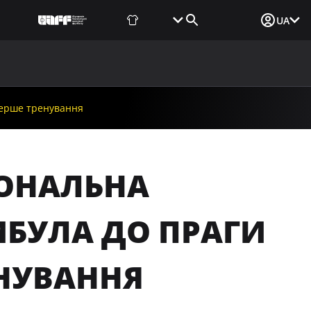
Фаншоп
Квитки
Вхід для ЗМІ
UA
ВИНИ
МЕДІА
ДОКУМЕНТИ
UAF DATA CENTER
перше тренування
ЦІОНАЛЬНА
БУЛА ДО ПРАГИ
ЕНУВАННЯ