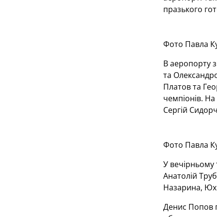
празького гот
Фото Павла К
В аеропорту з
та Олександро
Платов та Гео
чемпіонів. На 
Сергій Сидорч
Фото Павла К
У вечірньому 
Анатолій Труб
Назарина, Юхи
Денис Попов п