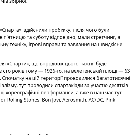
ів збірної.
«Спарта», здійснили пробіжку, після чого були
и в п’ятницю та суботу відповідно, мали стретчинг, а
ьну техніку, ігрові вправи та завдання на швидкісне
оля «Спарти», що впродовж цього тижня буде
то років тому — 1926-го, на велетенській площі — 63
чів. Спочатку на цій території проводилися багатотисячні
алізму, тут проводили спартакіади за участю десятків
ощі хореографічні перформанси, а вже в наш час тут
 Rolling Stones, Bon Jovi, Aerosmith, AC/DC, Pink