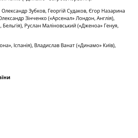
, Олександр Зубков, Георгій Судаков, Єгор Назарина
Олександр Зінченко («Арсенал» Лондон, Англія),
, Бельгія), Руслан Маліновський («Дженоа» Генуя,
на», Іспанія), Владислав Ванат («Динамо» Київ),
аїни