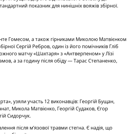
тандартний показник для нинішніх вояжів збірної.
енте Гомесом, а також гірниками Миколою Матвієнком
ірної Сергій Ребров, один із його помічників Гліб
можного матчу «Шахтаря» з «Антверпеном» у Лізі
жамов, а за годину після обіду — Тарас Степаненко,
рта», узяли участь 12 виконавців: Георгій Бущан,
анат, Микола Матвієнко, Георгій Судаков, Єгор
гій Сидорчук.
ення після м’язової травми стегна. Є надія, що