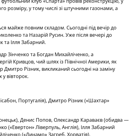
ї, футбольний клуб «Спарта» провів реконструкцію, у
го розміру, у тому числі зі штучними газонами, а
ся майже повним складом. Сьогодні під вечір до
коленко та Назарій Русин. Уже після вечері до
 та Ілля Забарний.
ндр Зінченко та Богдан Михайліченко, а
гій Кривцов, чий шлях із Північної Америки, як
ер Дмитро Різник, викликаний сьогодні на заміну
 у вівторок.
Лісабон, Португалія), Дмитро Різник («Шахтар»
нецьк), Денис Попов, Олександр Караваєв (обидва —
ко («Евертон» Ліверпуль, Англія), Ілля Забарний
йліченко («Динамо» Загреб, Хорватія).