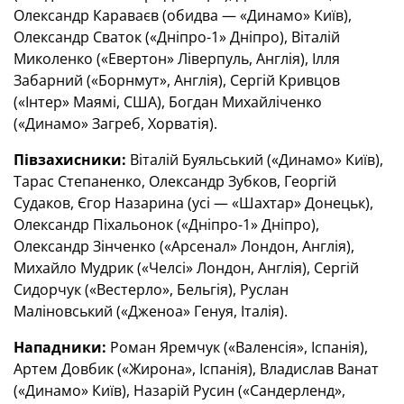
Олександр Караваєв (обидва — «Динамо» Київ),
Олександр Сваток («Дніпро-1» Дніпро), Віталій
Миколенко («Евертон» Ліверпуль, Англія), Ілля
Забарний («Борнмут», Англія), Сергій Кривцов
(«Інтер» Маямі, США), Богдан Михайліченко
(«Динамо» Загреб, Хорватія).
Півзахисники:
Віталій Буяльський («Динамо» Київ),
Тарас Степаненко, Олександр Зубков, Георгій
Судаков, Єгор Назарина (усі — «Шахтар» Донецьк),
Олександр Піхальонок («Дніпро-1» Дніпро),
Олександр Зінченко («Арсенал» Лондон, Англія),
Михайло Мудрик («Челсі» Лондон, Англія), Сергій
Сидорчук («Вестерло», Бельгія), Руслан
Маліновський («Дженоа» Генуя, Італія).
Нападники:
Роман Яремчук («Валенсія», Іспанія),
Артем Довбик («Жирона», Іспанія), Владислав Ванат
(«Динамо» Київ), Назарій Русин («Сандерленд»,