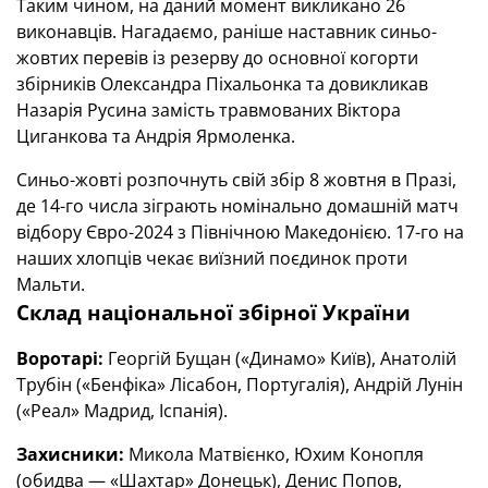
Таким чином, на даний момент викликано 26
виконавців. Нагадаємо, раніше наставник синьо-
жовтих перевів із резерву до основної когорти
збірників Олександра Піхальонка та довикликав
Назарія Русина замість травмованих Віктора
Циганкова та Андрія Ярмоленка.
Синьо-жовті розпочнуть свій збір 8 жовтня в Празі,
де 14-го числа зіграють номінально домашній матч
відбору Євро-2024 з Північною Македонією. 17-го на
наших хлопців чекає виїзний поєдинок проти
Мальти.
Склад національної збірної України
Воротарі:
Георгій Бущан («Динамо» Київ), Анатолій
Трубін («Бенфіка» Лісабон, Португалія), Андрій Лунін
(«Реал» Мадрид, Іспанія).
Захисники:
Микола Матвієнко, Юхим Конопля
(обидва — «Шахтар» Донецьк), Денис Попов,