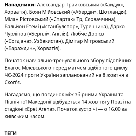
Нападники:
Александар Трайковський («Хайдук»,
Хорватія), Боян Мійовський («Абердін», Шотландія),
Мілан Рістовський («Спартак» Тр, Словаччина),
Вальйон Етемі («Істанбулспор», Туреччина), Дарко
Чурлінов («Бернлі», Англія), Любче Дорієв
(«Согдіана», Узбекистан), Дімітар Мітровський
(«Вараждин», Хорватія).
Початок навчально-тренувального збору підопічних
Благоє Мілевського перед матчем відбірного циклу
ЧЄ-2024 проти України запланований на 8 жовтня в
Скоп'є.
Нагадаємо, що поєдинок між збірними України та
Північної Македонії відбудеться 14 жовтня у Празі на
стадіоні «Epet Arena». Початок зустрічі — о 16.00 за
київським часом.
ТЕГИ