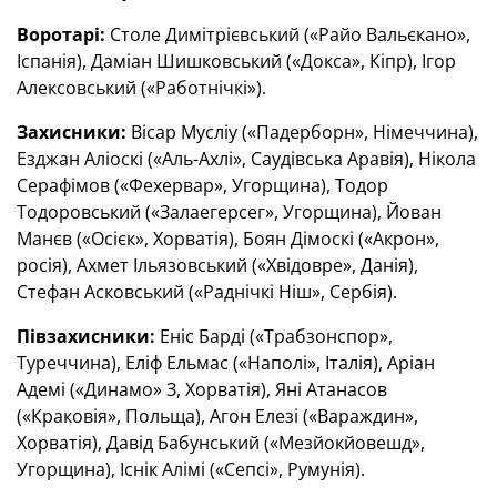
Воротарі:
Столе Димітрієвський («Райо Вальєкано»,
Іспанія), Даміан Шишковський («Докса», Кіпр), Ігор
Алексовський («Работнічкі»).
Захисники:
Вісар Мусліу («Падерборн», Німеччина),
Езджан Аліоскі («Аль-Ахлі», Саудівська Аравія), Нікола
Серафімов («Фехервар», Угорщина), Тодор
Тодоровський («Залаегерсег», Угорщина),
Йован
Манєв («Осієк», Хорватія), Боян Дімоскі («Акрон»,
росія),
Ахмет Ільязовський («Хвідовре», Данія),
Стефан Асковський («Раднічкі Ніш», Сербія).
Півзахисники:
Еніс Барді («Трабзонспор»,
Туреччина), Еліф Ельмас («Наполі», Італія), Аріан
Адемі («Динамо» З, Хорватія), Яні Атанасов
(«Краковія», Польща), Агон Елезі («Вараждин»,
Хорватія), Давід Бабунський («Мезйокйовешд»,
Угорщина), Існік Алімі («Сепсі», Румунія).