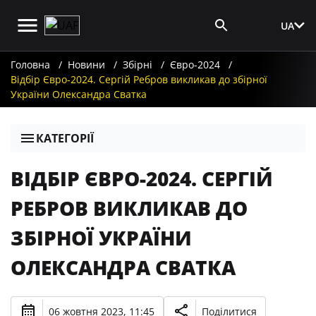
UA
Вхід для ЗМІ
Головна
Новини
Збірні
Євро-2024
Відбір Євро-2024. Сергій Ребров викликав до збірної
України Олександра Сватка
КАТЕГОРІЇ
ВІДБІР ЄВРО-2024. СЕРГІЙ
РЕБРОВ ВИКЛИКАВ ДО
ЗБІРНОЇ УКРАЇНИ
ОЛЕКСАНДРА СВАТКА
06 жовтня 2023, 11:45
Поділитися