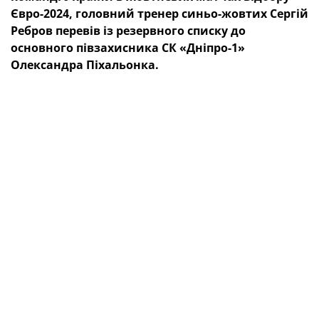
Євро-2024, головний тренер синьо-жовтих Сергій
Ребров перевів із резервного списку до
основного півзахисника СК «Дніпро-1»
Олександра Піхальонка.
Нагадаємо, що наша національна команда розпочне
свій збір 8 жовтня в Празі, де 14-го числа зіграє
номінально домашній матч відбору Євро-2024 з
Північною Македонією. 17-го на наших хлопців чекає
виїзний поєдинок проти Мальти.
Склад національної збірної України
Воротарі:
Георгій Бущан («Динамо» Київ), Анатолій
Трубін («Бенфіка» Лісабон, Португалія), Андрій Лунін
(«Реал» Мадрид, Іспанія).
Захисники:
Микола Матвієнко, Юхим Конопля
(обидва — «Шахтар» Донецьк), Денис Попов,
Олександр Караваєв (обидва — «Динамо» Київ),