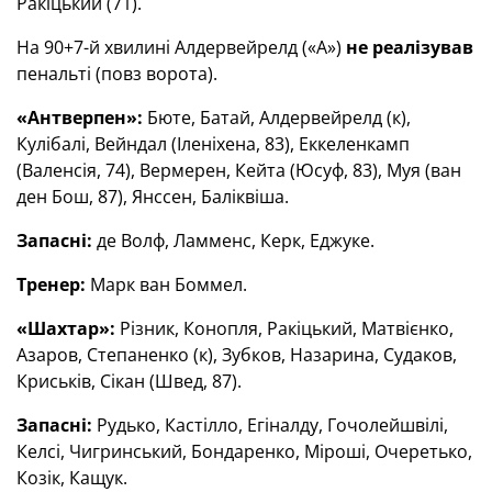
Ракіцький (71).
На 90+7-й хвилині Алдервейрелд («А»)
не реалізував
пенальті (повз ворота).
«Антверпен»:
Бюте, Батай, Алдервейрелд (к),
Кулібалі, Вейндал (Іленіхена, 83), Еккеленкамп
(Валенсія, 74), Вермерен, Кейта (Юсуф, 83), Муя (ван
ден Бош, 87), Янссен, Баліквіша.
Запасні:
де Волф, Ламменс, Керк, Еджуке.
Тренер:
Марк ван Боммел.
«Шахтар»:
Різник, Конопля, Ракіцький, Матвієнко,
Азаров, Степаненко (к), Зубков, Назарина, Судаков,
Криськів, Сікан (Швед, 87).
Запасні:
Рудько, Кастілло, Егіналду, Гочолейшвілі,
Келсі, Чигринський, Бондаренко, Міроші, Очеретько,
Козік, Кащук.