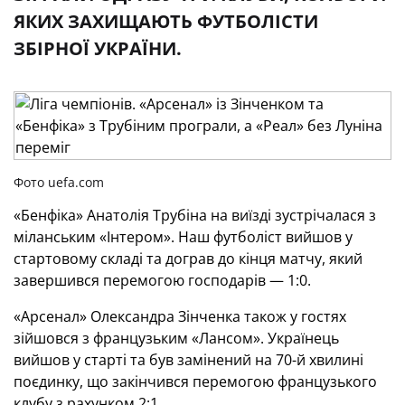
ЯКИХ ЗАХИЩАЮТЬ ФУТБОЛІСТИ
ЗБІРНОЇ УКРАЇНИ.
Фото uefa.com
«Бенфіка» Анатолія Трубіна на виїзді зустрічалася з
міланським «Інтером». Наш футболіст вийшов у
стартовому складі та дограв до кінця матчу, який
завершився перемогою господарів — 1:0.
«Арсенал» Олександра Зінченка також у гостях
зійшовся з французьким «Лансом». Українець
вийшов у старті та був замінений на 70-й хвилині
поєдинку, що закінчився перемогою французького
клубу з рахунком 2:1.