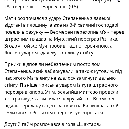
«Антверпен» — «Барселоні» (0:5).
Матч розпочався з удару Степаненка з далекої
відстані в площину, а вже на 3-й хвилині господарі
повели в рахунку — Вермерен перехопив м’яч перед
штрафним і віддав на Мую, який переграв Різника.
Згодом той же Муя пробив над поперечиною, а
Янссен ударом здалеку поцілив у стійку.
Гірники відповіли небезпечним пострілом
Степаненка, який заблокували, а також кутовим, під
час якого Матвієнку не вдалося замкнути дальню
стійку. Пізніше Криськів ударом із кута штрафного
перевірив кіпера. Утім, бельгійці миттєво провели
контратаку, яка вилилася в другий гол. Вермерен
віддав передачу із центра поля на Баліквіша, а той
зблизився з Різником і перекинув воротаря.
Другий тайм розпочався з гола «Шахтаря».