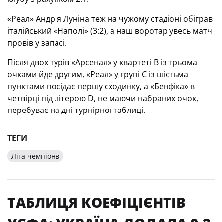
«Реал» Андрія Луніна теж на чужому стадіоні обіграв
італійський «Наполі» (3:2), а наш воротар увесь матч
провів у запасі.
Після двох турів «Арсенал» у квартеті В із трьома
очками йде другим, «Реал» у групі С із шістьма
пунктами посідає першу сходинку, а «Бенфіка» в
четвірці під літерою D, не маючи набраних очок,
перебуває на дні турнірної таблиці.
ТЕГИ
Ліга чемпіонв
ТАБЛИЦЯ КОЕФІЦІЄНТІВ