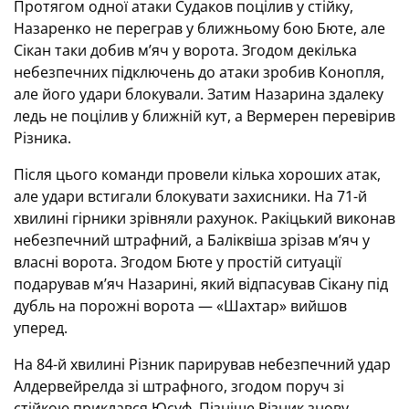
Протягом одної атаки Судаков поцілив у стійку,
Назаренко не переграв у ближньому бою Бюте, але
Сікан таки добив м’яч у ворота. Згодом декілька
небезпечних підключень до атаки зробив Конопля,
але його удари блокували. Затим Назарина здалеку
ледь не поцілив у ближній кут, а Вермерен перевірив
Різника.
Після цього команди провели кілька хороших атак,
але удари встигали блокувати захисники. На 71-й
хвилині гірники зрівняли рахунок. Ракіцький виконав
небезпечний штрафний, а Баліквіша зрізав м’яч у
власні ворота. Згодом Бюте у простій ситуації
подарував м’яч Назарині, який відпасував Сікану під
дубль на порожні ворота — «Шахтар» вийшов
уперед.
На 84-й хвилині Різник парирував небезпечний удар
Алдервейрелда зі штрафного, згодом поруч зі
стійкою приклався Юсуф. Пізніше Різник знову