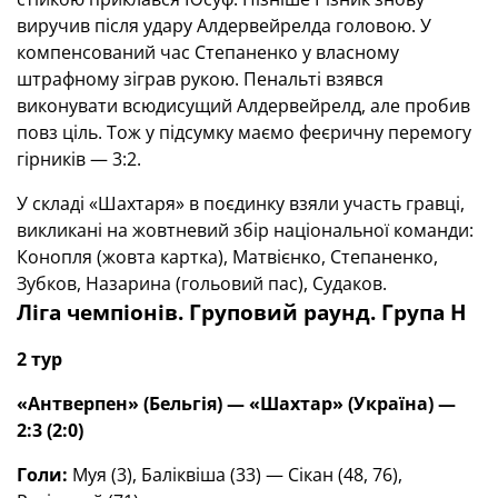
виручив після удару Алдервейрелда головою. У
компенсований час Степаненко у власному
штрафному зіграв рукою. Пенальті взявся
виконувати всюдисущий Алдервейрелд, але пробив
повз ціль. Тож у підсумку маємо феєричну перемогу
гірників — 3:2.
У складі «Шахтаря» в поєдинку взяли участь гравці,
викликані на жовтневий збір національної команди:
Конопля (жовта картка), Матвієнко, Степаненко,
Зубков, Назарина (гольовий пас), Судаков.
Ліга чемпіонів. Груповий раунд. Група Н
2 тур
«Антверпен» (Бельгія) — «Шахтар» (Україна) —
2:3 (2:0)
Голи:
Муя (3), Баліквіша (33) — Сікан (48, 76),