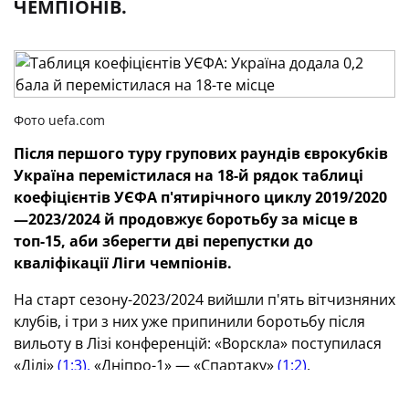
ЧЕМПІОНІВ.
Фото uefa.com
Після першого туру групових раундів
єврокубків
Україна перемістилася на 18-й рядок
таблиці
коефіцієнтів УЄФА п'ятирічного циклу 2019/2020
—2023/2024 й продовжує боротьбу за місце в
топ-15, аби зберегти дві перепустки до
кваліфікації Ліги чемпіонів.
На старт сезону-2023/2024 вийшли п'ять вітчизняних
клубів, і три з них уже припинили боротьбу після
вильоту в Лізі конференцій: «Ворскла» поступилася
«Ділі»
(1:3),
«Дніпро-1» — «Спартаку»
(1:2)
,
а «Динамо» — «Бешикташу»
(0:1)
.