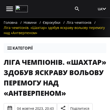
UA
Вхід для ЗМІ
Головна
Новини
Єврокубки
Ліга чемпіонів
Ліга чемпіонів. «Шахтар» здобув яскраву вольову перемогу
над «Антверпеном»
КАТЕГОРІЇ
ЛІГА ЧЕМПІОНІВ. «ШАХТАР»
ЗДОБУВ ЯСКРАВУ ВОЛЬОВУ
ПЕРЕМОГУ НАД
«АНТВЕРПЕНОМ»
04 жовтня 2023, 20:43
Поділитися