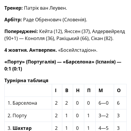
Тренер:
Патрік ван Леувен.
Арбітр:
Раде Обренович (Словенія).
Попереджені:
Кейта (12), Янссен (37), Алдервейрелд
(90+1) — Конопля (36), Ракіцький (66), Сікан (82).
4 жовтня. Антверпен.
«Босейлстадіон».
«Порту» (Португалія) — «Барселона» (Іспанія) —
0:1 (0:1)
Турнірна таблиця
І
В
Н
П
М
О
1. Барселона
2
2
0
0
6—0
6
2. Порту
2
1
0
1
3—2
3
3.
Шахтар
2
1
0
1
4—5
3