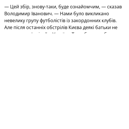
— Цей збір, знову-таки, буде ознайомчим, — сказав
Володимир Іванович. — Нами було викликано
невелику групу футболістів із закордонних клубів.
Але після останніх обстрілів Києва деякі батьки не
пустили своїх дітей в Україну. Тому було зроблено
заміни, викликали хлопців із резервного списку.
На жаль, ДЮФЛ повністю ще не функціонує, але
відбуваються регіональні турніри, і саме завдяки
ним ми намагаємося проводити нинішню селекцію.
Цікаво, що контрольні матчі на цьому зборі ми
гратимемо проти команд, в яких також є потенційні
футболісти нашої збірної. Буде можливість
поспостерігати й за ними.
Також я хотів би висловити подяку керівництву УАФ,
що вдалося організувати такий збір. Упевнений, що
для становлення молодої команди ця робота буде