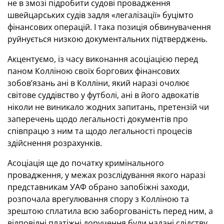
не в змозі підробити судові провадження
швейцарських судів задля «легалізації» буцімто
фінансових операцій. І така позиція обвинувачення
руйнується низкою документальних підтверджень.
Акцентуємо, із часу виконання асоціацією перед
паном Колліною своїх боргових фінансових
зобов’язань ані в Колліни, який наразі очолює
світове суддівство у футболі, ані в його адвокатів
ніколи не виникало жодних запитань, претензій чи
заперечень щодо легальності документів про
співпрацю з ним та щодо легальності процесів
здійснення розрахунків.
Асоціація ще до початку кримінального
провадження, у межах розслідування якого наразі
представникам УАФ обрано запобіжні заходи,
розпочала врегулювання спору з Колліною та
зрештою сплатила всю заборгованість перед ним, а
відповідні платіжні доручення були надані слідству,