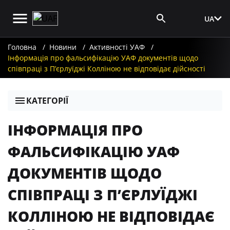
UA
Вхід для ЗМІ
Головна
Новини
Активності УАФ
Інформація про фальсифікацію УАФ документів щодо
співпраці з П’єрлуїджі Колліною не відповідає дійсності
КАТЕГОРІЇ
ІНФОРМАЦІЯ ПРО
ФАЛЬСИФІКАЦІЮ УАФ
ДОКУМЕНТІВ ЩОДО
СПІВПРАЦІ З П’ЄРЛУЇДЖІ
КОЛЛІНОЮ НЕ ВІДПОВІДАЄ