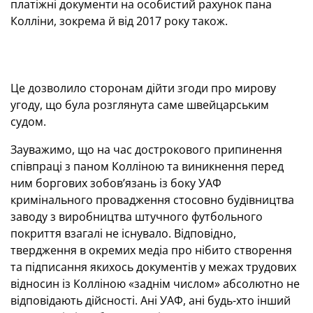
платіжні документи на особистий рахунок пана
Колліни, зокрема й від 2017 року також.
Це дозволило сторонам дійти згоди про мирову
угоду, що була розглянута саме швейцарським
судом.
Зауважимо, що на час дострокового припинення
співпраці з паном Колліною та виникнення перед
ним боргових зобов’язань із боку УАФ
кримінального провадження стосовно будівництва
заводу з виробництва штучного футбольного
покриття взагалі не існувало. Відповідно,
твердження в окремих медіа про нібито створення
та підписання якихось документів у межах трудових
відносин із Колліною «заднім числом» абсолютно не
відповідають дійсності. Ані УАФ, ані будь-хто інший