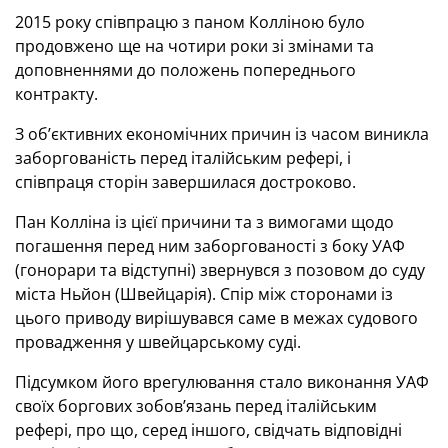
2015 року співпрацю з паном Колліною було
продовжено ще на чотири роки зі змінами та
доповненнями до положень попереднього
контракту.
З об’єктивних економічних причин із часом виникла
заборгованість перед італійським рефері, і
співпраця сторін завершилася достроково.
Пан Колліна із цієї причини та з вимогами щодо
погашення перед ним заборгованості з боку УАФ
(гонорари та відступні) звернувся з позовом до суду
міста Ньйон (Швейцарія). Спір між сторонами із
цього приводу вирішувався саме в межах судового
провадження у швейцарському суді.
Підсумком його врегулювання стало виконання УАФ
своїх боргових зобов’язань перед італійським
рефері, про що, серед іншого, свідчать відповідні