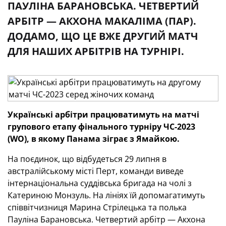
ПАУЛІНА БАРАНОВСЬКА. ЧЕТВЕРТИЙ
АРБІТР — АКХОНА МАКАЛІМА (ПАР).
ДОДАМО, ЩО ЦЕ ВЖЕ ДРУГИЙ МАТЧ
ДЛЯ НАШИХ АРБІТРІВ НА ТУРНІРІ.
Українські арбітри працюватимуть на матчі
групового етапу фінального турніру ЧС-2023
(
W
О), в якому Панама зіграє з Ямайкою.
На поєдинок, що відбудеться 29 липня в
австралійському місті Перт, команди виведе
інтернаціональна суддівська бригада на чолі з
Катериною Монзуль. На лініях їй допомагатимуть
співвітчизниця Марина Стрілецька та полька
Пауліна Барановська. Четвертий арбітр — Акхона