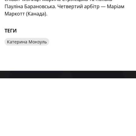
Пауліна Барановська. Четвертий арбітр — Маріам
Маркотт (Канада).
ТЕГИ
Катерина Монзуль
БУДЬТЕ В КУРСІ ГОЛОВНИХ НОВИН
УКРАЇНСЬКОГО ФУТБОЛУ
ПІДПИСАТИСЯ