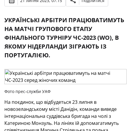
21 липня 2023, 07:15
Поділитися
УКРАЇНСЬКІ АРБІТРИ ПРАЦЮВАТИМУТЬ
НА МАТЧІ ГРУПОВОГО ЕТАПУ
ФІНАЛЬНОГО ТУРНІРУ ЧС-2023 (WО), В
ЯКОМУ НІДЕРЛАНДИ ЗІГРАЮТЬ ІЗ
ПОРТУГАЛІЄЮ.
Фото прес-служби УАФ
На поєдинок, що відбудеться 23 липня в
новозеландському місті Данідін, команди виведе
інтернаціональна суддівська бригада на чолі з
Катериною Монзуль. На лініях їй допомагатимуть
співвітчизниця Марина Стрілецька та полька