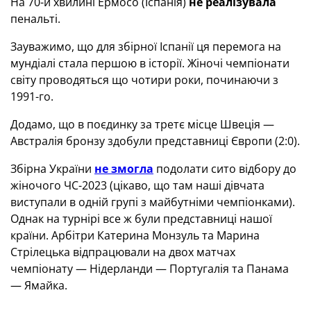
На 70-й хвилині Ермосо (Іспанія)
не реалізувала
пенальті.
Зауважимо, що для збірної Іспанії ця перемога на
мундіалі стала першою в історії. Жіночі чемпіонати
світу проводяться що чотири роки, починаючи з
1991-го.
Додамо, що в поєдинку за третє місце Швеція —
Австралія бронзу здобули представниці Європи (2:0).
Збірна України
не змогла
подолати сито відбору до
жіночого ЧС-2023 (цікаво, що там наші дівчата
виступали в одній групі з майбутніми чемпіонками).
Однак на турнірі все ж були представниці нашої
країни. Арбітри Катерина Монзуль та Марина
Стрілецька відпрацювали на двох матчах
чемпіонату — Нідерланди — Португалія та Панама
— Ямайка.