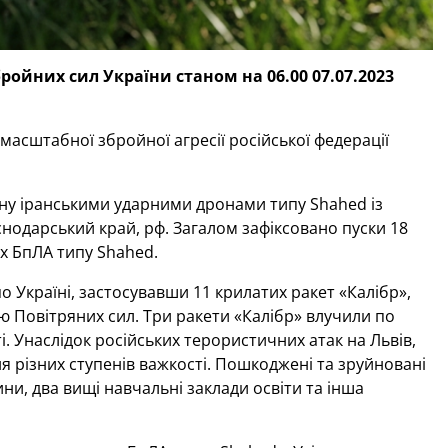
ойних сил України станом на 06.00 07.07.2023
масштабної збройної агресії російської федерації
раїну іранськими ударними дронами типу Shahed із
снодарський край, рф. Загалом зафіксовано пуски 18
х БпЛА типу Shahed.
 Україні, застосувавши 11 крилатих ракет «Калібр»,
ю Повітряних сил. Три ракети «Калібр» влучили по
і. Унаслідок російських терористичних атак на Львів,
 різних ступенів важкості. Пошкоджені та зруйновані
ини, два вищі навчальні заклади освіти та інша