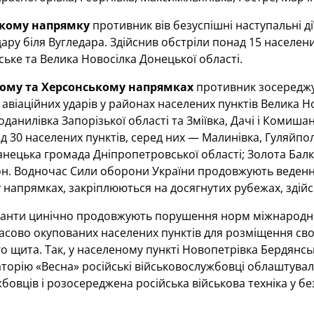
кому напрямку
противник вів безуспішні наступальні ді
дару біля Вугледара. Здійснив обстріли понад 15 населени
ьке та Велика Новосілка Донецької області.
кому та Херсонському напрямках
противник зосереджу
в авіаційних ударів у районах населених пунктів Велика 
данилівка Запорізької області та Зміївка, Дачі і Комишан
д 30 населених пунктів, серед них — Малинівка, Гуляйпол
анецька громада Дніпропетровської області; Золота Балк
он. Водночас Сили оборони України продовжують веденн
 напрямках, закріплюються на досягнутих рубежах, здій
упанти цинічно продовжують порушення норм міжнародно
асово окупованих населених пунктів для розміщення сво
го щита. Так, у населеному пункті Новопетрівка Бердянсь
торію «Весна» російські військовослужбовці облаштували
бовців і розосереджена російська військова техніка у б