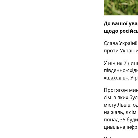
До вашої ува
щодо російсь
Слава Україні
проти України
У ніч на 7 ли
південно-схід
«шахедів». У 
Протягом мину
сім із яких б
місту Львів, 
на жаль, є сі
понад 35 буди
цивільна інфр