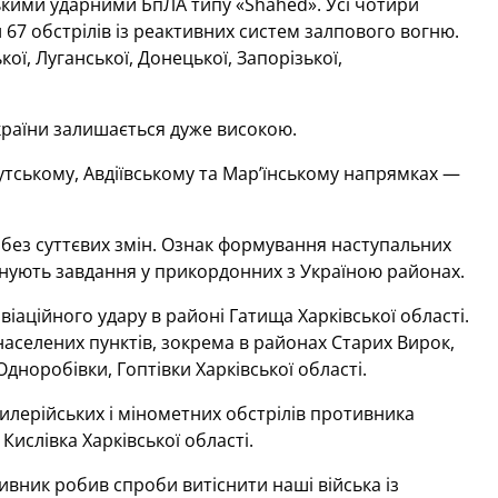
нськими ударними БпЛА типу «Shahed». Усі чотири
7 обстрілів із реактивних систем залпового вогню.
ої, Луганської, Донецької, Запорізької,
України залишається дуже високою.
утському, Авдіївському та Мар’їнському напрямках —
без суттєвих змін. Ознак формування наступальних
конують завдання у прикордонних з Україною районах.
іаційного удару в районі Гатища Харківської області.
населених пунктів, зокрема в районах Старих Вирок,
дноробівки, Гоптівки Харківської області.
илерійських і мінометних обстрілів противника
ислівка Харківської області.
ивник робив спроби витіснити наші війська із