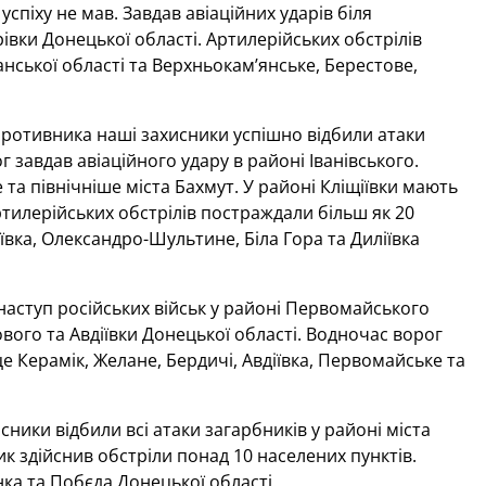
спіху не мав. Завдав авіаційних ударів біля
рівки Донецької області. Артилерійських обстрілів
анської області та Верхньокам’янське, Берестове,
 противника наші захисники успішно відбили атаки
г завдав авіаційного удару в районі Іванівського.
 та північніше міста Бахмут. У районі Кліщіївки мають
ртилерійських обстрілів постраждали більш як 20
іївка, Олександро-Шультине, Біла Гора та Диліївка
ступ російських військ у районі Первомайського
вого та Авдіївки Донецької області. Водночас ворог
е Керамік, Желане, Бердичі, Авдіївка, Первомайське та
ники відбили всі атаки загарбників у районі міста
ик здійснив обстріли понад 10 населених пунктів.
нка та Побєда Донецької області.