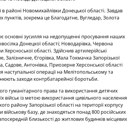
ї в районі Новомихайлівки Донецької області. Завдав
х пунктів, зокрема це Благодатне, Вугледар, Золота
є основні зусилля на недопущенні просування наших
Новосілка Донецкої області; Новодарівка, Червона
и Херсноської області. Здійснив артилерійські
е, Залізничне, Єгорівка, Мала Токмачка Запорізької
а, Садове, Антонівка, Приозерне Херсонської області
я наступальної операції на Мелітопольському та
снюють заходи контрбатарейної боротьби.
го гуманітарного права та використання дитячих
їх військ із метою використання цивільного населення
кого району Запорізької області на території корпусу
 військову базу, де знаходяться понад 800 російських
езпосередній близькості до житлових будинків місцевих