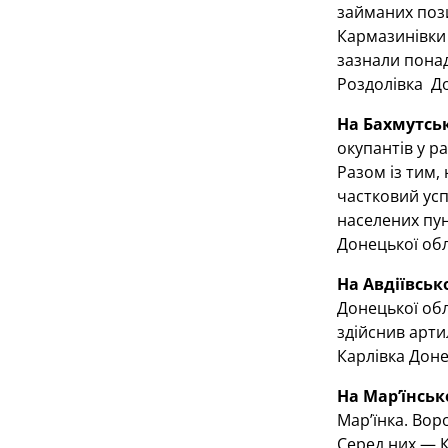
займаних пози
Кармазинівки 
зазнали понад
Роздолівка До
На Бахмутсь
окупантів у р
Разом із тим,
частковий усп
населених пунк
Донецької обл
На Авдіївсь
Донецької обл
здійснив арти
Карлівка Доне
На Мар’їнсь
Мар’їнка. Вор
Серед них — К