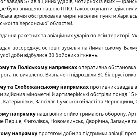
рог завдав 57 авіаційних ударів, чотирьох із яких — іра
зе було знищено нашою ППО. Також окупанти здійснили 6
йська армія обстрілювала мирні населені пункти Харківськ
ької та Херсонської областей.
авдання ракетних та авіаційних ударів по всій території 
адалі зосереджує основні зусилля на Лиманському, Бахм
лої доби відбулися 30 бойових зіткнень.
ому та Поліському напрямках
оперативна обстановка 
рога не виявлено. Визначені підрозділи ЗС білорусі ви
ому та Слобожанському напрямках
противник завдав ав
 здійснив мінометні й артилерійські обстріли понад 15 
, Катеринівки, Запсілля Сумської області та Чернещини, О
кому напрямку
наші воїни стійко тримають оборону. Арт
е Перше, Фиголівка, Новомлинськ, Дворічна, Западне та К
кому напрямку
протягом доби за підтримки авіації прот