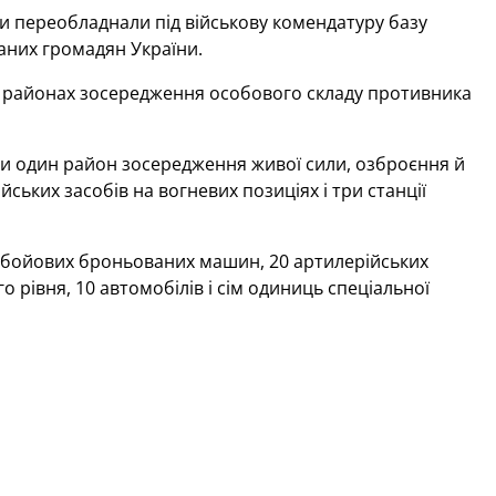
ти переобладнали під військову комендатуру базу
аних громадян України.
по районах зосередження особового складу противника
или один район зосередження живої сили, озброєння й
йських засобів на вогневих позиціях і три станції
 12 бойових броньованих машин, 20 артилерійських
 рівня, 10 автомобілів і сім одиниць спеціальної