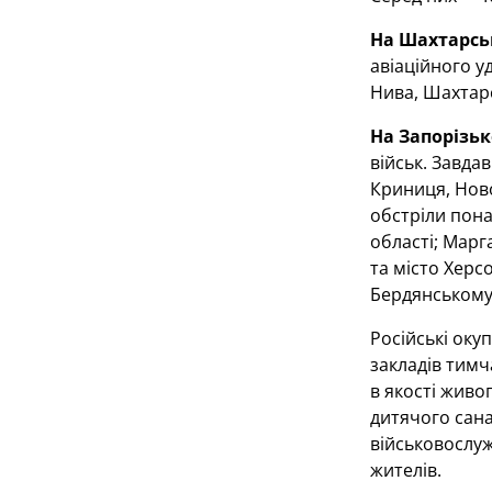
На Шахтарсь
авіаційного у
Нива, Шахтарс
На Запорізь
військ. Завда
Криниця, Ново
обстріли пона
області; Марг
та місто Херс
Бердянському
Російські ок
закладів тимч
в якості живо
дитячого сана
військовослуж
жителів.