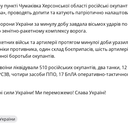
у пункті Чумаківка Херсонської області російські окупан
ва», проводять допити та катують патріотично налаштов
борони України за минулу добу завдала вісьмох ударів 
 зенітно-ракетному комплексу ворога.
кетних військ та артилерії протягом минулої доби ураз
хніки противника, один склад боєприпасів, шість артилері
ної боротьби окупантів.
воїни ліквідували 510 російських окупантів, два танки,
РСЗВ, чотири засоби ППО, 17 БпЛА оперативно-тактичного
ні сили України! Ми переможемо! Слава Україні!
 України