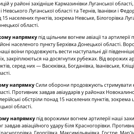
цій у районі західніше Кармазинівки Луганської області, у
і Невського Луганської області та Тернів, Іванівки і Федо
 15 населених пунктів, зокрема Невське, Білогорівка Луг
нецької області.
кому напрямку
під щільним вогнем авіації та артилерії
айоні населеного пункту Берхівка Донецької області. Воро
 наші воїни продовжують вести наступальні дії південніше
іх, закріплюються на досягнутих рубежах. Від ворожих а
тів, серед них — Васюківка, Богданівка, Іванівське, Кліщ
асті.
кому напрямку
Сили оборони продовжують стримувати на
асті. Противник завдав авіаударів у районах Новокалино
лерійські обстріли понад 15 населених пунктів, зокрема ц
цької області.
кому напрямку
під ворожими вогнем артилерії наші захис
ог завдав авіаційного удару біля Красногорівки. Противн
расногорівка, Георгіївка, Максимільянівка, Гостре, Мар'ї