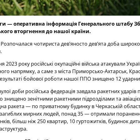
ги — оперативна інформація Генерального штабу Збр
кого вторгнення до нашої країни.
! Розпочалася чотириста дев’яносто дев’ята доба широко
.
пня 2023 року російські окупаційні війська атакували Ук
ного напрямку, а саме з міста Приморсько-Ахтарськ, Кра
результаті бойової роботи нашої ППО знищено 12 ударни
лої доби російська федерація завдала ракетних ударів по
уло знищено зенітними ракетними підрозділами та авіаціє
одна ракета — по приватному будинку в Черкаській област
м загиблих мирних людей, понад 35 — отримали поранення
нків, більш ніж 250 квартир, 10 гуртожитків, будинок дит
аструктура.