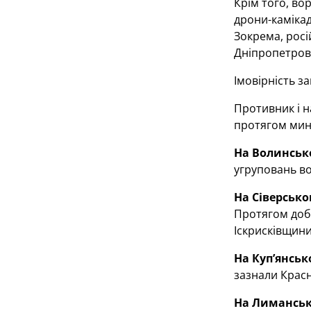
Крім того, во
дрони-камікад
Зокрема, росі
Дніпропетровс
Імовірність з
Противник і н
протягом мину
На Волинськ
угруповань во
На Сіверськ
Протягом доби
Іскрисківщини
На Куп’янсь
зазнали Красн
На Лимансь