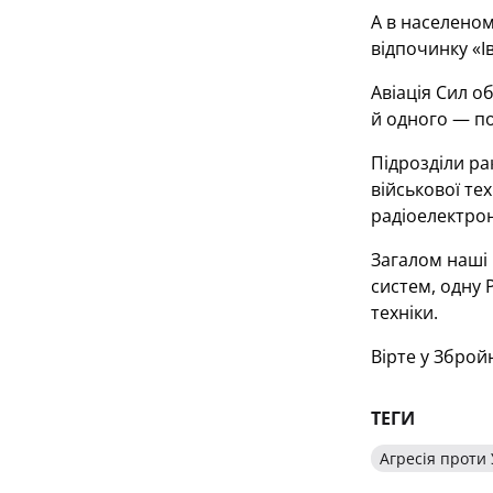
А в населеном
відпочинку «І
Авіація Сил о
й одного — по
Підрозділи ра
військової те
радіоелектрон
Загалом наші 
систем, одну 
техніки.
Вірте у Зброй
ТЕГИ
Агресія проти