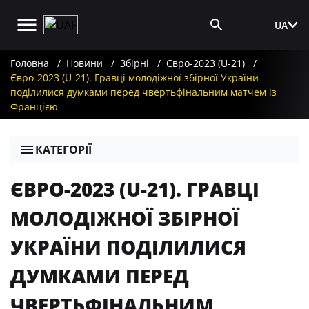
UA
Вхід для ЗМІ
Головна
Новини
Збірні
Євро-2023 (U-21)
Євро-2023 (U-21). Гравці молодіжної збірної України
поділилися думками перед чвертьфінальним матчем із
Францією
КАТЕГОРІЇ
ЄВРО-2023 (U-21). ГРАВЦІ
МОЛОДІЖНОЇ ЗБІРНОЇ
УКРАЇНИ ПОДІЛИЛИСЯ
ДУМКАМИ ПЕРЕД
ЧВЕРТЬФІНАЛЬНИМ