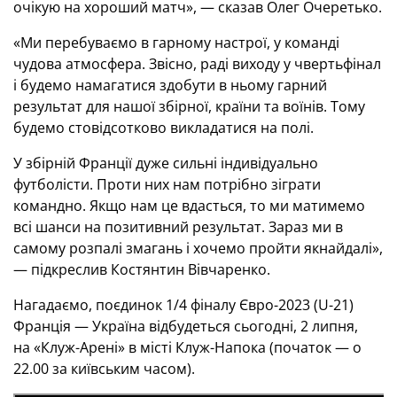
очікую на хороший матч», — сказав Олег Очеретько.
«Ми перебуваємо в гарному настрої, у команді
чудова атмосфера. Звісно, раді виходу у чвертьфінал
і будемо намагатися здобути в ньому гарний
результат для нашої збірної, країни та воїнів. Тому
будемо стовідсотково викладатися на полі.
У збірній Франції дуже сильні індивідуально
футболісти. Проти них нам потрібно зіграти
командно. Якщо нам це вдасться, то ми матимемо
всі шанси на позитивний результат. Зараз ми в
самому розпалі змагань і хочемо пройти якнайдалі»,
— підкреслив Костянтин Вівчаренко.
Нагадаємо, поєдинок 1/4 фіналу Євро-2023 (U-21)
Франція — Україна відбудеться сьогодні, 2 липня,
на «Клуж-Арені» в місті Клуж-Напока (початок — о
22.00 за київським часом).