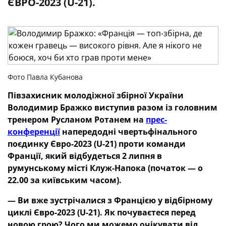
ЄВРО-2023 (U-21).
Фото Павла Кубанова
Півзахисник молодіжної збірної України
Володимир Бражко виступив разом із головним
тренером Русланом Ротанем на
прес-
конференції
напередодні чвертьфінального
поєдинку Євро-2023 (U-21) проти команди
Франції, який відбудеться 2 липня в
румунському місті Клуж-Напока (початок — о
22.00 за київським часом).
—
Ви вже зустрічалися з Францією у відбірному
циклі Євро-2023 (U-21). Як почуваєтеся перед
новою грою? Чого ми можемо очікувати від