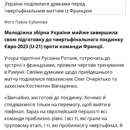
Фото Павла Кубанова
Молодіжна збірна України майже завершила
свою підготовку до чвертьфінального поєдинку
Євро-2023 (U-21) проти команди Франції
.
Учора підопічні Руслана Ротаня, готуючись до
зустрічі з французами, провели чергове тренування
в Румунії. Своїми думками щодо прийдешнього
матчу поділилися півзахисник Олег Очеретько та
захисник Костянтин Вівчаренко.
«Звичайно, ми готові до поєдинку. Хочемо й
сподіваємося тільки на перемогу, щоб вийти в
півфінал. Зараз на європейській першості всі
команди приблизно рівні. І всі ті, які грали на
груповому етапі, і ті, які пробилися у чвертьфінал. Я