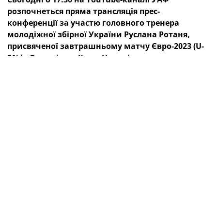
розпочнеться пряма трансляція прес-
конференції за участю головного тренера
молодіжної збірної України Руслана Ротаня,
присвяченої завтрашньому матчу Євро-2023 (U-
21) із Францією в Клуж-Напоці.