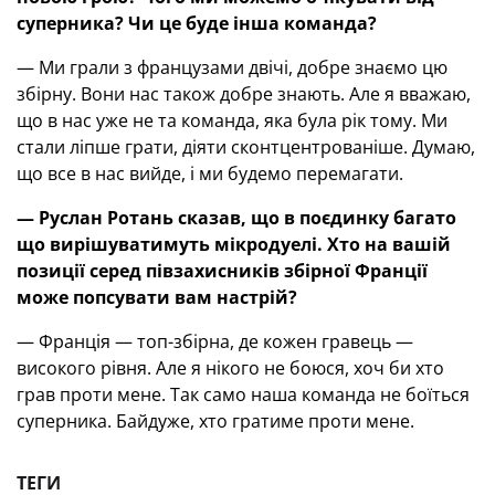
суперника? Чи це буде інша команда?
— Ми грали з французами двічі, добре знаємо цю
збірну. Вони нас також добре знають. Але я вважаю,
що в нас уже не та команда, яка була рік тому. Ми
стали ліпше грати, діяти сконтцентрованіше. Думаю,
що все в нас вийде, і ми будемо перемагати.
—
Руслан Ротань сказав, що в поєдинку багато
що вирішуватимуть мікродуелі. Хто на вашій
позиції серед півзахисників збірної Франції
може попсувати вам настрій?
— Франція — топ-збірна, де кожен гравець —
високого рівня. Але я нікого не боюся, хоч би хто
грав проти мене. Так само наша команда не боїться
суперника. Байдуже, хто гратиме проти мене.
ТЕГИ