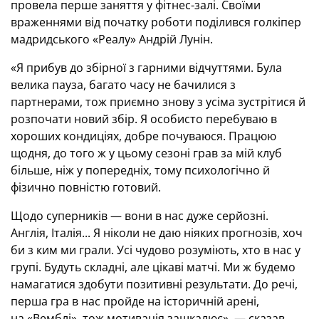
провела перше заняття у фітнес-залі. Своїми
враженнями від початку роботи поділився голкіпер
мадридського «Реалу» Андрій Лунін.
«Я прибув до збірної з гарними відчуттями. Була
велика пауза, багато часу не бачилися з
партнерами, тож приємно знову з усіма зустрітися й
розпочати новий збір. Я особисто перебуваю в
хороших кондиціях, добре почуваюся. Працюю
щодня, до того ж у цьому сезоні грав за мій клуб
більше, ніж у попередніх, тому психологічно й
фізично повністю готовий.
Щодо суперників — вони в нас дуже серйозні.
Англія, Італія... Я ніколи не даю ніяких прогнозів, хоч
би з ким ми грали. Усі чудово розуміють, хто в нас у
групі. Будуть складні, але цікаві матчі. Ми ж будемо
намагатися здобути позитивні результати. До речі,
перша гра в нас пройде на історичній арені,
на «Вемблі», тож мотивація зашкалює», — сказав