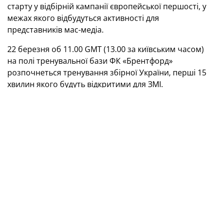
старту у відбірній кампанії європейської першості, у
межах якого відбудуться активності для
представників мас-медіа.
22 березня об 11.00 GMT (13.00 за київським часом)
на полі тренувальної бази ФК «Брентфорд»
розпочнеться тренування збірної України, перші 15
хвилин якого будуть відкритими для ЗМІ.
О 12.30 GMT (14.30 за київським часом) у конференц-
залі розпочнеться прес-конференція виконувача
обов’язків головного тренера синьо-жовтих Руслана
Ротаня.
Акредитація ЗМІ на заходи української команди є
обов’язковою. Заявки на акредитацію відправляйте
на електронну адресу
media@uaf.ua
. Листи із
заявками приймаються до 18.00 (за київським
часом) 20 березня.