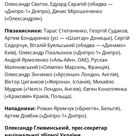
Олександр Сваток, Едуард Сарапій (обидва —
«Дніпро-1» Дніпро), Денис Мірошніченко
(«Олександрія»).
Півзахисники:
Тарас Степаненко, Георгій Судаков,
Артем Бондаренко (усі — «Шахтар» Донецьк), Сергій
Сидорчук, Віталій Буяльський (обидва — «Динамо»
Київ), Олександр Піхальонок («Дніпро-1» Дніпро),
Андрій Ярмоленко («Аль-Айн», ОАЕ), Руслан
Маліновський («Олімпік» Марсель, Франція),
Олександр Зінченко («Арсенал» Лондон, Англія),
Віктор Циганков («Жирона», Іспанія), Михайло
Мудрик («Челсі» Лондон, Англія), Євген Коноплянка
(«Краковія» Краків, Польща).
Нападники:
Роман Яремчук («Брюгге», Бельгія),
Артем Довбик («Дніпро-1» Дніпро).
Олександр Гливинський, прес-секретар
національної збірної України