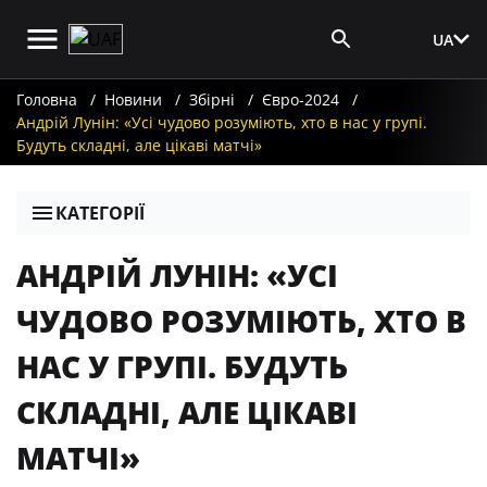
UA
Вхід для ЗМІ
Головна
Новини
Збірні
Євро-2024
Андрій Лунін: «Усі чудово розуміють, хто в нас у групі.
Будуть складні, але цікаві матчі»
КАТЕГОРІЇ
АНДРІЙ ЛУНІН: «УСІ
ЧУДОВО РОЗУМІЮТЬ, ХТО В
НАС У ГРУПІ. БУДУТЬ
СКЛАДНІ, АЛЕ ЦІКАВІ
МАТЧІ»