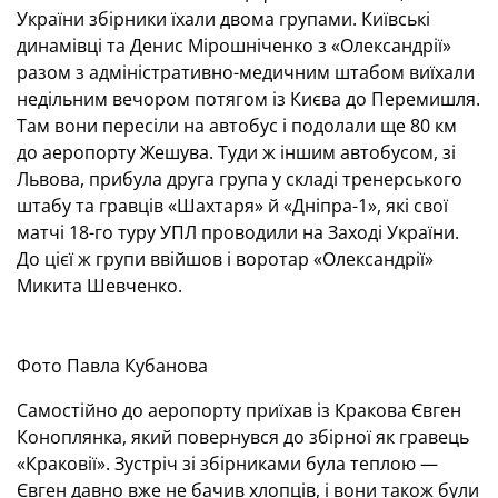
України збірники їхали двома групами. Київські
динамівці та Денис Мірошніченко з «Олександрії»
разом з адміністративно-медичним штабом виїхали
недільним вечором потягом із Києва до Перемишля.
Там вони пересіли на автобус і подолали ще 80 км
до аеропорту Жешува. Туди ж іншим автобусом, зі
Львова, прибула друга група у складі тренерського
штабу та гравців «Шахтаря» й «Дніпра-1», які свої
матчі 18-го туру УПЛ проводили на Заході України.
До цієї ж групи ввійшов і воротар «Олександрії»
Микита Шевченко.
Фото Павла Кубанова
Самостійно до аеропорту приїхав із Кракова Євген
Коноплянка, який повернувся до збірної як гравець
«Краковії». Зустріч зі збірниками була теплою —
Євген давно вже не бачив хлопців, і вони також були