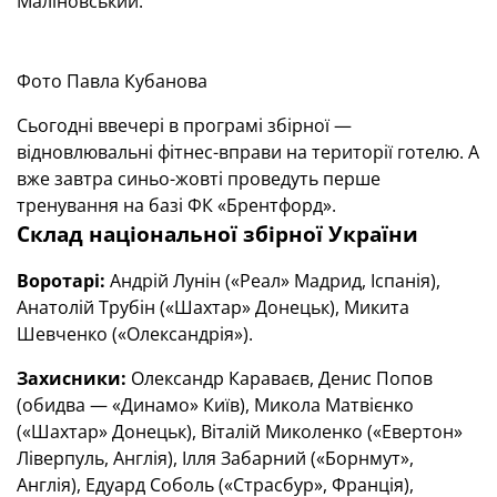
Маліновський.
Фото Павла Кубанова
Сьогодні ввечері в програмі збірної —
відновлювальні фітнес-вправи на території готелю. А
вже завтра синьо-жовті проведуть перше
тренування на базі ФК «Брентфорд».
Склад національної збірної України
Воротарі:
Андрій Лунін («Реал» Мадрид, Іспанія),
Анатолій Трубін («Шахтар» Донецьк), Микита
Шевченко («Олександрія»).
Захисники:
Олександр Караваєв, Денис Попов
(обидва — «Динамо» Київ), Микола Матвієнко
(«Шахтар» Донецьк), Віталій Миколенко («Евертон»
Ліверпуль, Англія), Ілля Забарний («Борнмут»,
Англія), Едуард Соболь («Страсбур», Франція),