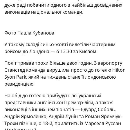
дуже раді побачити одного з найбільш досвідчених
виконавців національної команди.
Фото Павла Кубанова
У такому складі синьо-жовті вилетіли чартерним
рейсом до Лондона — о 13.30 за Києвом.
Політ тривав трохи більше двох годин. З аеропорту
Станстед команда вирушила просто до готелю Hilton
Syon Park, який на тиждень стане її лондонською
резиденцією.
На обід до готелю прибудуть всі українські
представники англійської Прем'єр-ліги, а також
виконавці з інших чемпіонатів — Едуард Соболь,
Андрій Ярмоленко, Андрій Лунін та Роман Яремчук.
Трохи пізніше, о 18-й, прилетить із Марселя Руслан