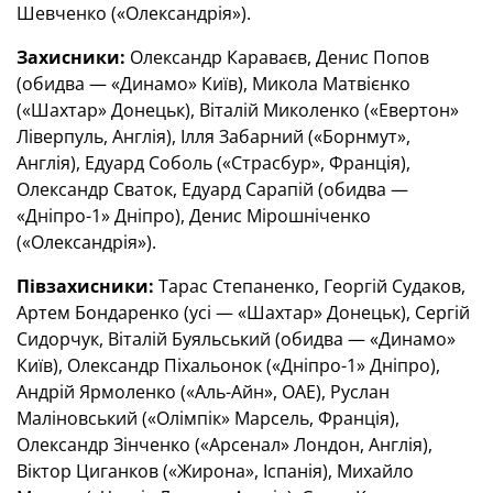
Шевченко («Олександрія»).
Захисники:
Олександр Караваєв, Денис Попов
(обидва — «Динамо» Київ), Микола Матвієнко
(«Шахтар» Донецьк), Віталій Миколенко («Евертон»
Ліверпуль, Англія), Ілля Забарний («Борнмут»,
Англія), Едуард Соболь («Страсбур», Франція),
Олександр Сваток, Едуард Сарапій (обидва —
«Дніпро-1» Дніпро), Денис Мірошніченко
(«Олександрія»).
Півзахисники:
Тарас Степаненко, Георгій Судаков,
Артем Бондаренко (усі — «Шахтар» Донецьк), Сергій
Сидорчук, Віталій Буяльський (обидва — «Динамо»
Київ), Олександр Піхальонок («Дніпро-1» Дніпро),
Андрій Ярмоленко («Аль-Айн», ОАЕ), Руслан
Маліновський («Олімпік» Марсель, Франція),
Олександр Зінченко («Арсенал» Лондон, Англія),
Віктор Циганков («Жирона», Іспанія), Михайло