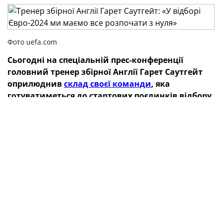
Фото uefa.com
Сьогодні на спеціальній прес-конференції
головний тренер збірної Англії Гарет Саутгейт
оприлюднив
склад своєї команди
, яка
готуватиметься до стартових поєдинків відбору
Євро-2024 проти Італії (23 березня, Неаполь) та
України (26 березня, Лондон).
«Ми маємо все розпочати з нуля після ЧС-2022, —
зауважив наставник англійців. — Ми маємо досвід
для вирішення питання кваліфікації на Євро-2024. У
нас буде декілька тренувальних днів, аби
підготуватися до важких матчів, але гадаю, що
футболісти будуть готові одразу до двох поєдинків, в
яких ми намагатимемося перемогти».