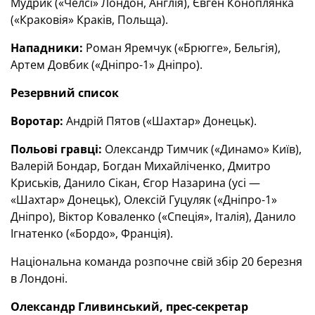
Мудрик («Челсі» Лондон, Англія), Євген Коноплянка
(«Краковія» Краків, Польща).
Нападники:
Роман Яремчук («Брюгге», Бельгія),
Артем Довбик («Дніпро-1» Дніпро).
Резервний список
Воротар:
Андрій Пятов («Шахтар» Донецьк).
Польові гравці:
Олександр Тимчик («Динамо» Київ),
Валерій Бондар, Богдан Михайліченко, Дмитро
Криськів, Данило Сікан, Єгор Назарина (усі —
«Шахтар» Донецьк), Олексій Гуцуляк («Дніпро-1»
Дніпро), Віктор Коваленко («Спеція», Італія), Данило
Ігнатенко («Бордо», Франція).
Національна команда розпочне свій збір 20 березня
в Лондоні.
Олександр Гливинський, прес-секретар