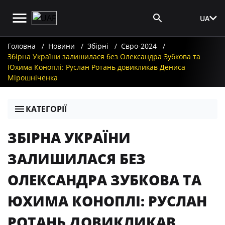
UA
Вхід для ЗМІ
Головна
Новини
Збірні
Євро-2024
Збірна України залишилася без Олександра Зубкова та
Юхима Коноплі: Руслан Ротань довикликав Дениса
Мірошніченка
КАТЕГОРІЇ
ЗБІРНА УКРАЇНИ
ЗАЛИШИЛАСЯ БЕЗ
ОЛЕКСАНДРА ЗУБКОВА ТА
ЮХИМА КОНОПЛІ: РУСЛАН
РОТАНЬ ДОВИКЛИКАВ