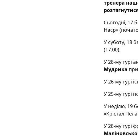
тренера наш
розтягнутися
Сьогодні, 17 
Наср» (початок
У суботу, 18 
(17.00).
У 28-му турі 
Мудрика
при
У 26-му турі 
У 25-му турі 
У неділю, 19 
«Крістал Пелас
У 28-му турі 
Маліновсько