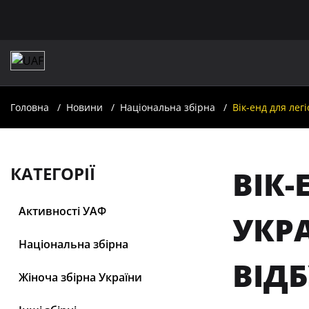
Головна
Новини
Національна збірна
Вік-енд для лег
КАТЕГОРІЇ
ВІК-
Активності УАФ
УКРА
Національна збірна
ВІД
Жіноча збірна України