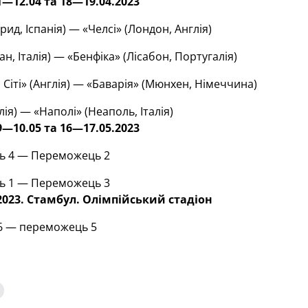
1—12.04 та 18—19.04.2023
рид, Іспанія) — «Челсі» (Лондон, Англія)
лан, Італія) — «Бенфіка» (Лісабон, Португалія)
 Сіті» (Англія) — «Баварія» (Мюнхен, Німеччина)
алія) — «Наполі» (Неаполь, Італія)
9—10.05 та 16—17.05.2023
ь 4 — Переможець 2
ь 1 — Переможець 3
.2023. Стамбул. Олімпійський стадіон
6 — переможець 5