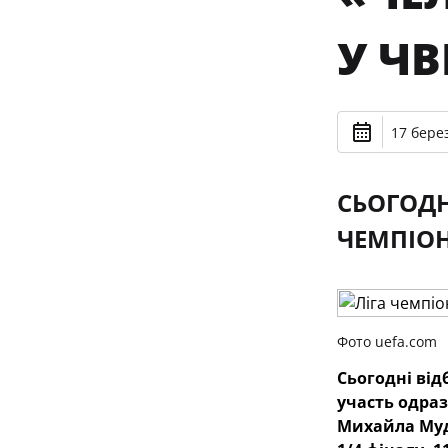
У ЧВ
17 берез
СЬОГОДН
ЧЕМПІОН
Фото uefa.com
Сьогодні від
участь одраз
Михайла Му