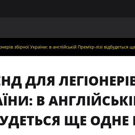
ГОЛОВНА
ПРО УАФ
ЗБІРНІ
ЧЛЕНИ УАФ
НО
іонерів збірної України: в англійській Прем’єр-лізі відбудеться
ЕНД ДЛЯ ЛЕГІОНЕРІ
ЇНИ: В АНГЛІЙСЬКІ
БУДЕТЬСЯ ЩЕ ОДНЕ