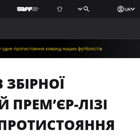
Фаншоп
Квитки
Вхід для ЗМІ
UA
ВИНИ
МЕДІА
ДОКУМЕНТИ
UAF DATA CENTER
 ще одне протистояння команд наших футболістів
В ЗБІРНОЇ
Й ПРЕМ’ЄР-ЛІЗІ
 ПРОТИСТОЯННЯ