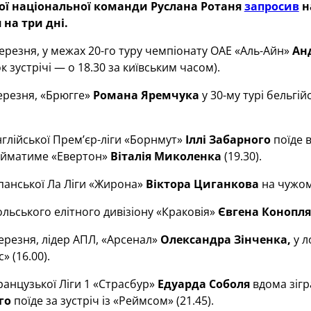
ої національної команди Руслана Ротаня
запросив
н
 на три дні.
березня, у межах 20-го туру чемпіонату ОАЕ «Аль-Айн»
Ан
 зустрічі — о 18.30 за київським часом).
березня, «Брюгге»
Романа Яремчука
у 30-му турі бельгі
англійської Прем’єр-ліги «Борнмут»
Іллі Забарного
поїде в
йматиме «Евертон»
Віталія Миколенка
(19.30).
іспанської Ла Ліги «Жирона»
Віктора Циганкова
на чужому
польського елітного дивізіону «Краковія»
Євгена Конопл
березня, лідер АПЛ, «Арсенал»
Олександра Зінченка,
у л
» (16.00).
французької Ліги 1 «Страсбур»
Едуарда Соболя
вдома зігр
го
поїде за зустріч із «Реймсом» (21.45).