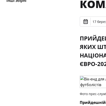
КОМ
Інші збірні
17 берез
ПРИЙДЕШ
ЯКИХ ШТ
НАЦІОНА
ЄВРО-20
Фото прес-служ
Прийдешній і