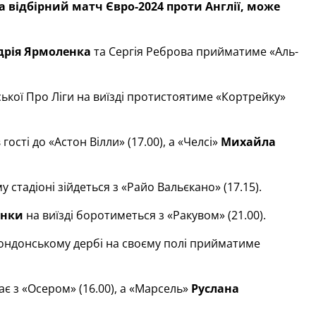
а відбірний матч Євро-2024 проти Англії, може
дрія Ярмоленка
та Сергія Реброва прийматиме «Аль-
йської Про Ліги на виїзді протистоятиме «Кортрейку»
 гості до «Астон Вілли» (17.00), а «Челсі»
Михайла
 стадіоні зійдеться з «Райо Вальєкано» (17.15).
янки
на виїзді боротиметься з «Ракувом» (21.00).
ондонському дербі на своєму полі прийматиме
ає з «Осером» (16.00), а «Марсель»
Руслана