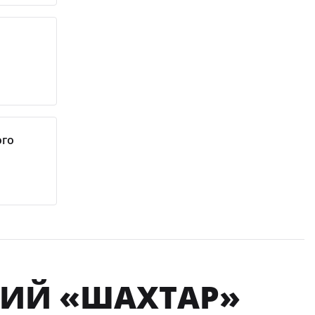
ого
КИЙ «ШАХТАР»