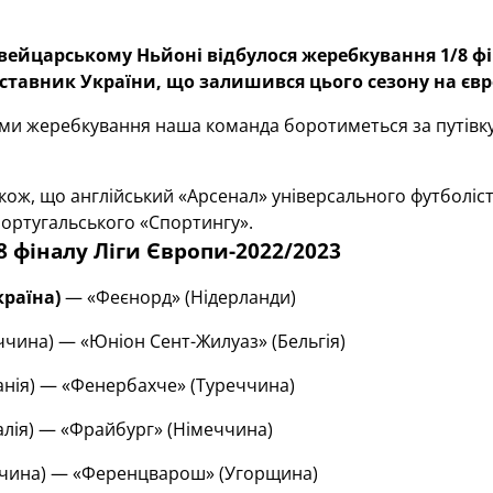
вейцарському Ньйоні відбулося жеребкування 1/8 фін
ставник України, що залишився цього сезону на єв
ми жеребкування наша команда боротиметься за путівку
ож, що англійський «Арсенал» універсального футболіста 
португальського «Спортингу».
/8 фіналу Ліги Європи-2022/2023
раїна)
— «Феєнорд» (Нідерланди)
ччина) — «Юніон Сент-Жилуаз» (Бельгія)
панія) — «Фенербахче» (Туреччина)
алія) — «Фрайбург» (Німеччина)
ччина) — «Ференцварош» (Угорщина)