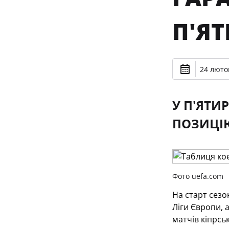
П'Я
24 лютог
У П'ЯТИ
ПОЗИЦІЮ
Фото uefa.com
На старт сезо
Ліги Європи, 
матчів кіпрсь