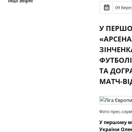
Інші збірні
09 берез
У ПЕРШО
«АРСЕНА
ЗІНЧЕНК
ФУТБОЛІ
ТА ДОГР
МАТЧ-ВІ
Фото прес-служ
У першому ма
України Олек