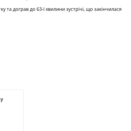
у та дограв до 63-ї хвилини зустрічі, що закінчилася
ву