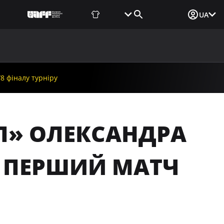
Фаншоп
Квитки
Вхід для ЗМІ
UA
ВИНИ
МЕДІА
ДОКУМЕНТИ
UAF DATA CENTER
8 фіналу турніру
АЛ» ОЛЕКСАНДРА
Ю ПЕРШИЙ МАТЧ