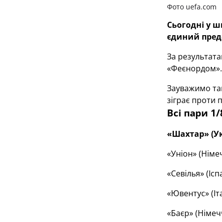
Фото uefa.com
Сьогодні у ш
єдиний пред
За результата
«Феєнордом».
Зауважимо так
зіграє проти 
Всі пари 1
«Шахтар» (Ук
«Уніон» (Німе
«Севілья» (Іс
«Ювентус» (Іт
«Баєр» (Німе