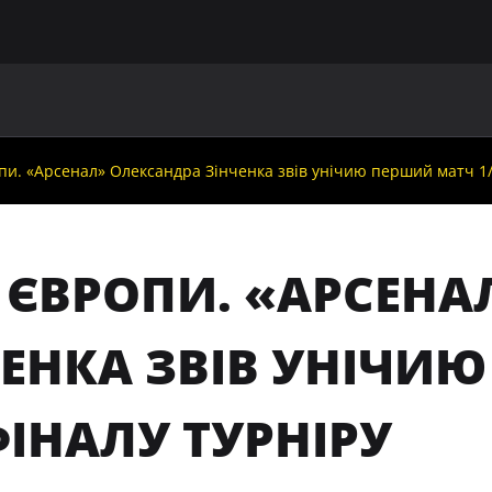
ГОЛОВНА
ПРО УАФ
ЗБІРНІ
ЧЛЕНИ УАФ
НО
пи. «Арсенал» Олександра Зінченка звів унічию перший матч 1/
А ЄВРОПИ. «АРСЕН
ЧЕНКА ЗВІВ УНІЧИ
ФІНАЛУ ТУРНІРУ