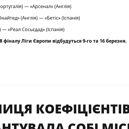
ортугалія) — «Арсенал» (Англія)
айтед» (Англія) — «Бетіс» (Іспанія)
) — «Реал Сосьєдад» (Іспанія)
 фіналу Ліги Європи відбудуться 9-го та 16 березня.
ИЦЯ КОЕФІЦІЄНТІВ
НТУВАЛА СОБІ МІСЦ