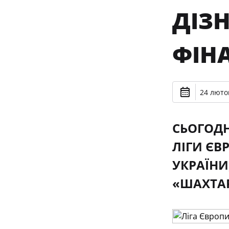
ДІЗН
ФІНА
24 лютог
СЬОГОДН
ЛІГИ ЄВ
УКРАЇНИ
«ШАХТАР