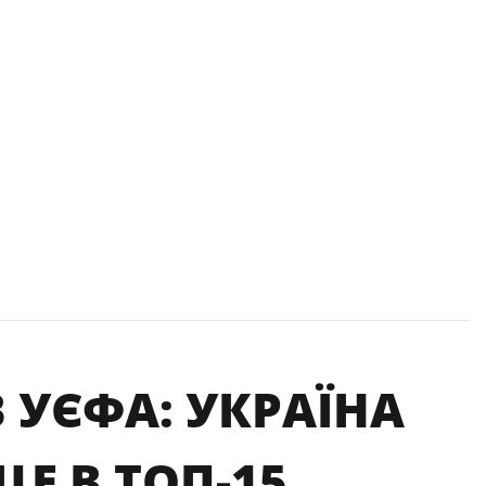
 УЄФА: УКРАЇНА
Е В ТОП-15