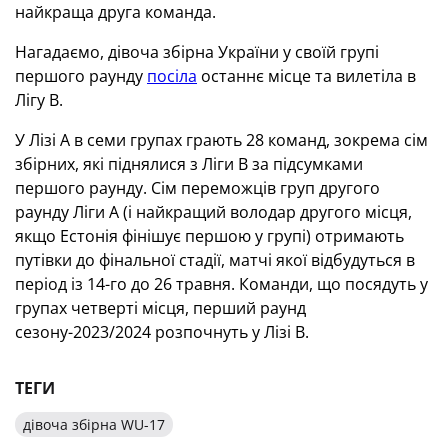
найкраща друга команда.
Нагадаємо, дівоча збірна України у своїй групі
першого раунду
посіла
останнє місце та вилетіла в
Лігу В.
У Лізі А в семи групах грають 28 команд, зокрема сім
збірних, які піднялися з Ліги В за підсумками
першого раунду. Сім переможців груп другого
раунду Ліги А (і найкращий володар другого місця,
якщо Естонія фінішує першою у групі) отримають
путівки до фінальної стадії, матчі якої відбудуться в
період із 14-го до 26 травня. Команди, що посядуть у
групах четверті місця, перший раунд
сезону-2023/2024 розпочнуть у Лізі В.
ТЕГИ
дівоча збірна WU-17