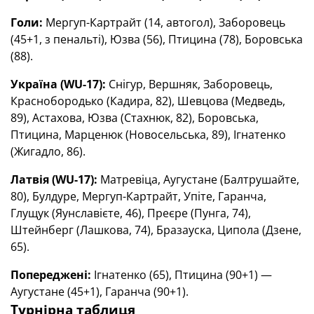
Голи:
Мергуп-Картрайт (14, автогол), Заборовець
(45+1, з пенальті), Юзва (56), Птицина (78), Боровська
(88).
Україна (WU-17):
Снігур, Вершняк, Заборовець,
Краснобородько (Кадира, 82), Шевцова (Медведь,
89), Астахова, Юзва (Стахнюк, 82), Боровська,
Птицина, Марценюк (Новосельська, 89), Ігнатенко
(Жигадло, 86).
Латвія (WU-17):
Матревіца, Аугустане (Балтрушайте,
80), Булдуре, Мергуп-Картрайт, Упіте, Гаранча,
Глущук (Яунславієте, 46), Преєре (Пунга, 74),
Штейнберг (Лашкова, 74), Бразауска, Ципола (Дзене,
65).
Попереджені:
Ігнатенко (65), Птицина (90+1) —
Аугустане (45+1), Гаранча (90+1).
Турнірна таблиця