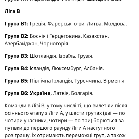
Ліга В
Група В1:
Греція, Фарерські о-ви, Литва, Молдова.
Група В2:
Боснія і Герцеговина, Казахстан,
Азербайджан, Чорногорія.
Група В3:
Шотландія, Ізраїль, Грузія.
Група В4:
Ісландія, Люксембург, Албанія.
Група В5:
Північна Ірландія, Туреччина, Вірменія.
Група В6:
Україна
, Латвія, Болгарія.
Команди в Лізі В, у тому числі ті, що вилетіли після
осіннього етапу з Ліги А, у шести групах (дві — по
чотири учасники, чотири — по три) борються за
путівки до першого раунду Ліги А наступного
розіграшу. Їх отримають переможці груп, а також