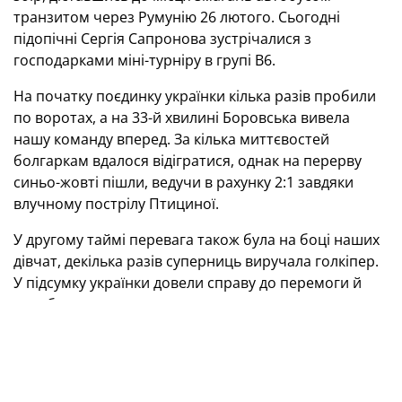
транзитом через Румунію 26 лютого. Сьогодні
підопічні Сергія Сапронова зустрічалися з
господарками міні-турніру в групі В6.
На початку поєдинку українки кілька разів пробили
по воротах, а на 33-й хвилині Боровська вивела
нашу команду вперед. За кілька миттєвостей
болгаркам вдалося відігратися, однак на перерву
синьо-жовті пішли, ведучи в рахунку 2:1 завдяки
влучному пострілу Птициної.
У другому таймі перевага також була на боці наших
дівчат, декілька разів суперниць виручала голкіпер.
У підсумку українки довели справу до перемоги й
заробили три очки.
Свій наступний і заключний матч у групі підопічні
Сергія Сапронова проведуть 6 березня проти Латвії
(початок — о 14.30 за київським часом).