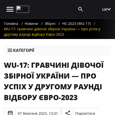
UA
Вхід для ЗМІ
Головна
Новини
Збірні
ЧЄ-2023 (WU-17)
WU-17: гравчині дівочої збірної України — про успіх у
другому раунді відбору Євро-2023
КАТЕГОРІЇ
WU-17: ГРАВЧИНІ ДІВОЧОЇ
ЗБІРНОЇ УКРАЇНИ — ПРО
УСПІХ У ДРУГОМУ РАУНДІ
ВІДБОРУ ЄВРО-2023
07 березня 2023, 13:01
Поділитися