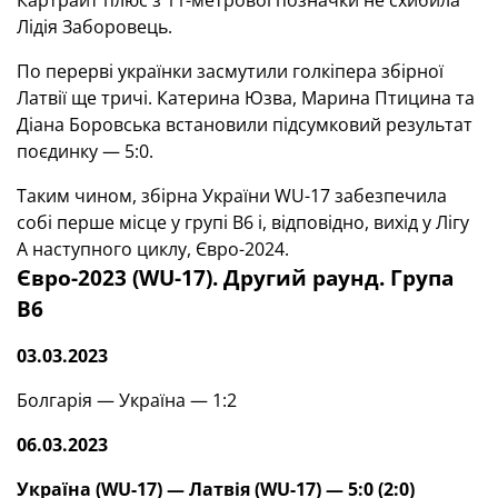
Картрайт плюс з 11-метрової позначки не схибила
Лідія Заборовець.
По перерві українки засмутили голкіпера збірної
Латвії ще тричі. Катерина Юзва, Марина Птицина та
Діана Боровська встановили підсумковий результат
поєдинку — 5:0.
Таким чином, збірна України WU-17 забезпечила
собі перше місце у групі В6 і, відповідно, вихід у Лігу
А наступного циклу, Євро-2024.
Євро-2023 (WU-17). Другий раунд. Група
В6
03.03.2023
Болгарія — Україна — 1:2
06.03.2023
Україна (WU-17) —
Латвія
(WU-17) — 5:0 (2:0)