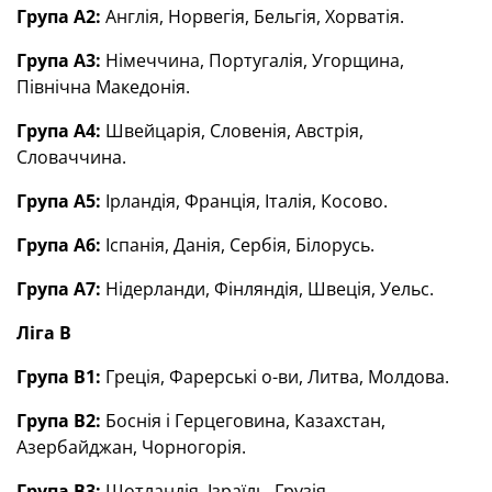
Група А2:
Англія, Норвегія, Бельгія, Хорватія.
Група А3:
Німеччина, Португалія, Угорщина,
Північна Македонія.
Група А4:
Швейцарія, Словенія, Австрія,
Словаччина.
Група А5:
Ірландія, Франція, Італія, Косово.
Група А6:
Іспанія, Данія, Сербія, Білорусь.
Група А7:
Нідерланди, Фінляндія, Швеція, Уельс.
Ліга В
Група В1:
Греція, Фарерські о-ви, Литва, Молдова.
Група В2:
Боснія і Герцеговина, Казахстан,
Азербайджан, Чорногорія.
Група В3:
Шотландія, Ізраїль, Грузія.