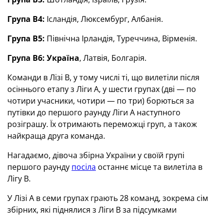
Група В4:
Ісландія, Люксембург, Албанія.
Група В5:
Північна Ірландія, Туреччина, Вірменія.
Група В6:
Україна
, Латвія, Болгарія.
Команди в Лізі В, у тому числі ті, що вилетіли після
осіннього етапу з Ліги А, у шести групах (дві — по
чотири учасники, чотири — по три) борються за
путівки до першого раунду Ліги А наступного
розіграшу. Їх отримають переможці груп, а також
найкраща друга команда.
Нагадаємо, дівоча збірна України у своїй групі
першого раунду
посіла
останнє місце та вилетіла в
Лігу В.
У Лізі А в семи групах грають 28 команд, зокрема сім
збірних, які піднялися з Ліги В за підсумками