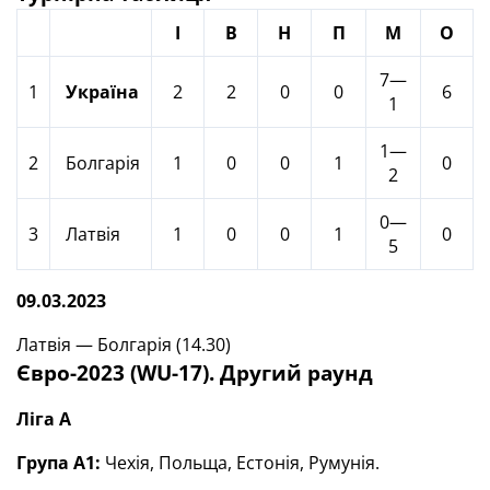
І
В
Н
П
М
О
7—
1
Україна
2
2
0
0
6
1
1—
2
Болгарія
1
0
0
1
0
2
0—
3
Латвія
1
0
0
1
0
5
09.03.2023
Латвія — Болгарія (14.30)
Євро-2023 (WU-17). Другий раунд
Ліга А
Група А1:
Чехія, Польща, Естонія, Румунія.