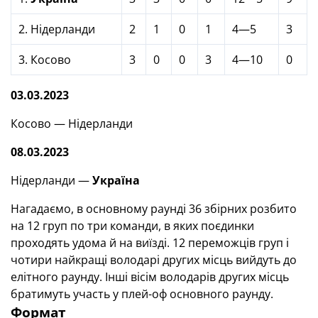
2. Нідерланди
2
1
0
1
4—5
3
3. Косово
3
0
0
3
4—10
0
03.03.2023
Косово — Нідерланди
08.03.2023
Нідерланди —
Україна
Нагадаємо, в основному раунді 36 збірних розбито
на 12 груп по три команди, в яких поєдинки
проходять удома й на виїзді. 12 переможців груп і
чотири найкращі володарі других місць вийдуть до
елітного раунду. Інші вісім володарів других місць
братимуть участь у плей-оф основного раунду.
Формат