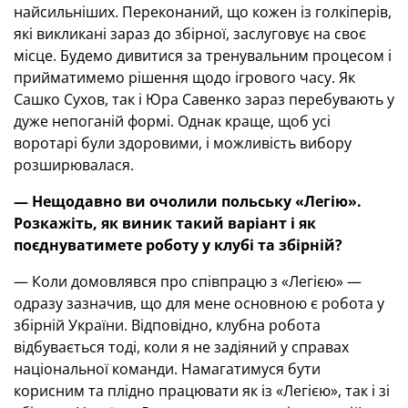
найсильніших. Переконаний, що кожен із голкіперів,
які викликані зараз до збірної, заслуговує на своє
місце. Будемо дивитися за тренувальним процесом і
прийматимемо рішення щодо ігрового часу. Як
Сашко Сухов, так і Юра Савенко зараз перебувають у
дуже непоганій формі. Однак краще, щоб усі
воротарі були здоровими, і можливість вибору
розширювалася.
—
Нещодавно ви очолили польську «Легію».
Розкажіть, як виник такий варіант і як
поєднуватимете роботу у клубі та збірній?
— Коли домовлявся про співпрацю з «Легією» —
одразу зазначив, що для мене основною є робота у
збірній України. Відповідно, клубна робота
відбувається тоді, коли я не задіяний у справах
національної команди. Намагатимуся бути
корисним та плідно працювати як із «Легією», так і зі