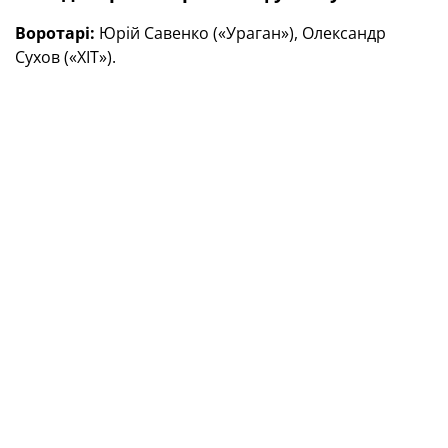
Воротарі:
Юрій Савенко («Ураган»), Олександр
Сухов («ХІТ»).
Польові гравці:
Петро Шотурма, Даниіл Абакшин,
Ігор Корсун, Артем Фаренюк, Микола Микитюк (усі —
«Ураган»), Михайло Зварич, Сергій Малишко, Віталій
Радевич (усі — «Енергія»), Євген Сірий, Ігор
Чернявський (обидва — «ХІТ»), Андрій Мельник
(CLUST), Ярослав Лебідь («Пяст», Польща).
Після трьох перемог восени підопічні Олександра
Косенка впевнено очолюють групу та мають
непогані шанси потрапити до еліт-раунду відбору
ЧС-2024. Заключний поєдинок основного раунду
наша команда проведе на виїзді проти Нідерландів 8
березня. Матч відбудеться в місті Алмере й
розпочнеться о 21.00 за київським часом.
У межах підготовки до офіційної зустрічі збірна