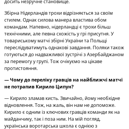
досить незручне становище.
Збірна Нідерландів трохи відрізняється за своїм
стилем. Однак силова манера властива обом
командам. Напевно, нідерландці є трохи більш
технічними, але певна схожість у грі присутня. У
товариському матчі збірні України та Польщі
переслідуватимуть однакові завдання. Поляки також
готуються до надважливої зустрічі з Азербайджаном
за перемогу у групі. Тож очікуємо на цікаве
протистояння.
— Чому до переліку гравців на найближчі матчі
не потрапив Кирило Ципун?
— Кирило зламав кисть. Звичайно, йому необхідне
відновлення. Тож, на жаль, він нам не допоможе.
Кирило є одним із ключових гравців команди як на
майданчику, так і поза ним. На мій погляд,
українська воротарська школа є однією з