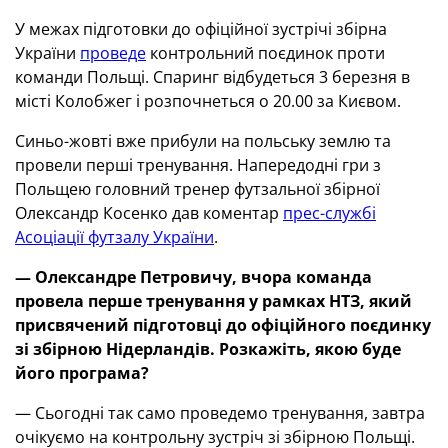
У межах підготовки до офіційної зустрічі збірна
України
проведе
контрольний поєдинок проти
команди Польщі. Спаринг відбудеться 3 березня в
місті Колобжег і розпочнеться о 20.00 за Києвом.
Синьо-жовті вже прибули на польську землю та
провели перші тренування. Напередодні гри з
Польщею головний тренер футзальної збірної
Олександр Косенко дав коментар
прес-службі
Асоціації футзалу України
.
—
Олександре Петровичу, вчора команда
провела перше тренування у рамках НТЗ, який
присвячений підготовці до офіційного поєдинку
зі збірною Нідерландів. Розкажіть, якою буде
його програма?
— Сьогодні так само проведемо тренування, завтра
очікуємо на контрольну зустріч зі збірною Польщі.