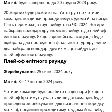
Матчі:
буде завершено до 20 грудня 2023 року.
20 збірних буде розбито на п’ять груп по чотири
команди, поєдинки проходитимуть удома й на виїзді.
П’ять переможців груп вийдуть на ЧС-2024. Чотири
найкращі володарі других місць вийдуть до плей-оф
елітного раунду. Якщо європейська асоціація буде
відібрана для проведення фінального турніру, лише
два найкращі володарі других місць вийдуть до
плей-оф елітного раунду.
Плей-оф елітного раунду
Жеребкування:
25 січня 2024 року.
Матчі:
8—17 квітня 2024 року.
Чотири команди буде розбито на дві пари (якщо в
плей-оф братимуть участь лише дві команди, буде
проведено жеребкування для визначення порядку
матчів), поєдинки проходитимуть удома й на виїзді.