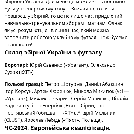
збірною України. Для мене це можливість постійно
бути у тренерському тонусі. Звичайно, коли ти
працюєш у збірній, то це не лише час, приділений
навчально-тренувальним зборам і матчам. Однак,
як усі розуміють, є і вільний час, який можна
заповнити роботою у клубному футзалі. Тож будемо
працювати!
Склад збірної України з футзалу
Воротарі:
Юрій Савенко («Ураган»), Олександр
Сухов («ХІТ»).
Польові гравці:
Петро Шотурма, Даниіл Абакшин,
Ігор Корсун, Артем Фаренюк, Микола Микитюк (усі —
«Ураган»), Михайло Зварич, Сергій Малишко, Віталій
Радевич (усі — «Енергія»), Євген Сірий, Ігор
Чернявський (обидва — «ХІТ»), Андрій Мельник
(CLUST), Ярослав Лебідь («Пяст», Польща).
ЧС-2024. Європейська кваліфікація.