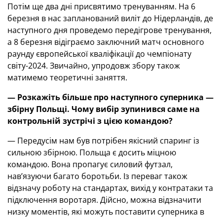
Потім ще два дні присвятимо тренуванням. На 6
березня в нас запланований виліт до Нідерландів, де
наступного дня проведемо передігрове тренування,
а 8 березня відіграємо заключний матч основного
раунду європейської кваліфікації до чемпіонату
світу-2024. Звичайно, упродовж збору також
матимемо теоретичні заняття.
—
Розкажіть більше про наступного суперника
—
збірну Польщі. Чому вибір зупинився саме на
контрольній зустрічі з цією командою?
— Передусім нам був потрібен якісний спаринг із
сильною збірною. Польща є досить міцною
командою. Вона пропагує силовий футзал,
нав’язуючи багато боротьби. Із переваг також
відзначу роботу на стандартах, вихід у контратаки та
підключення воротаря. Дійсно, можна відзначити
низку моментів, які можуть поставити суперника в