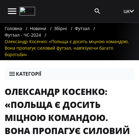
UA
Вхід для ЗМІ
Головна
Новини
Збірні
Футзал
Футзал - ЧС-2024
Олександр Косенко: «Польща є досить міцною командою.
Вона пропагує силовий футзал, нав’язуючи багато
боротьби»
КАТЕГОРІЇ
ОЛЕКСАНДР КОСЕНКО:
«ПОЛЬЩА Є ДОСИТЬ
МІЦНОЮ КОМАНДОЮ.
ВОНА ПРОПАГУЄ СИЛОВИЙ