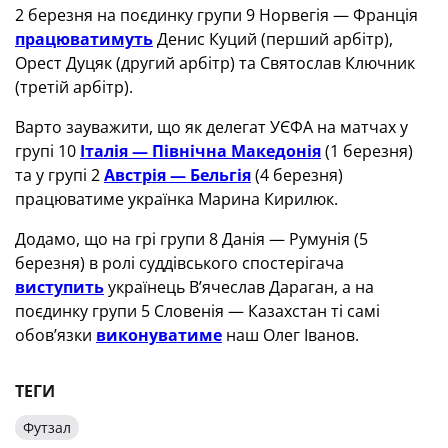
2 березня на поєдинку групи 9 Норвегія — Франція
працюватимуть
Денис Куций (перший арбітр),
Орест Дуцяк (другий арбітр) та Святослав Ключник
(третій арбітр).
Варто зауважити, що як делегат УЄФА на матчах у
групі 10
Італія — Північна Македонія
(1 березня)
та у групі 2
Австрія — Бельгія
(4 березня)
працюватиме українка Марина Кирилюк.
Додамо, що на грі групи 8 Данія — Румунія (5
березня) в ролі суддівського спостерігача
виступить
українець В’ячеслав Дараган, а на
поєдинку групи 5 Словенія — Казахстан ті самі
обов’язки
виконуватиме
наш Олег Іванов.
ТЕГИ
Футзал