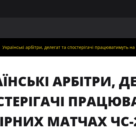
ГОЛОВНА
ПРО УАФ
ЗБІРНІ
ЧЛЕНИ УАФ
НО
Українські арбітри, делегат та спостерігачі працюватимуть на
ЇНСЬКІ АРБІТРИ, Д
СТЕРІГАЧІ ПРАЦЮВ
ІРНИХ МАТЧАХ ЧС-