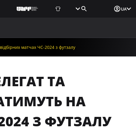
Фаншоп
Квитки
Вхід для ЗМІ
UA
ВИНИ
МЕДІА
ДОКУМЕНТИ
UAF DATA CENTER
 відбірних матчах ЧС-2024 з футзалу
ЕЛЕГАТ ТА
АТИМУТЬ НА
2024 З ФУТЗАЛУ