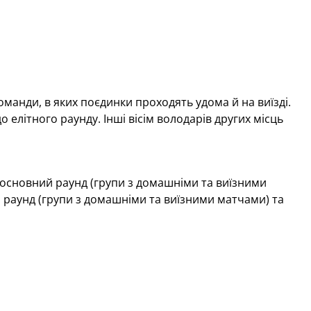
оманди, в яких поєдинки проходять удома й на виїзді.
 елітного раунду. Інші вісім володарів других місць
), основний раунд (групи з домашніми та виїзними
й раунд (групи з домашніми та виїзними матчами) та