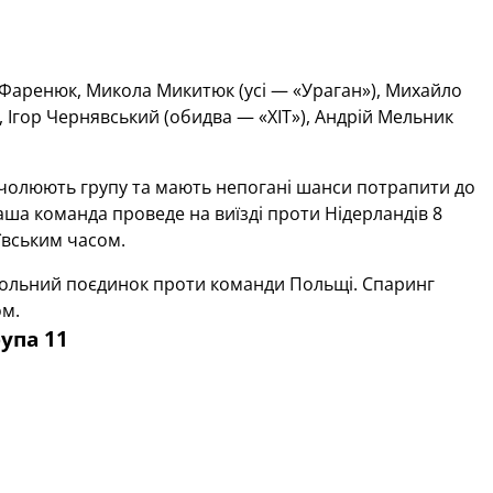
Фаренюк, Микола Микитюк (усі — «Ураган»), Михайло
й, Ігор Чернявський (обидва — «ХІТ»), Андрій Мельник
очолюють групу та мають непогані шанси потрапити до
аша команда проведе на виїзді проти Нідерландів 8
иївським часом.
нтрольний поєдинок проти команди Польщі. Спаринг
ом.
упа 11