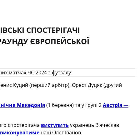
ІВСЬКІ СПОСТЕРІГАЧІ
АУНДУ ЄВРОПЕЙСЬКОЇ
енис Куций (перший арбітр), Орест Дуцяк (другий
івнічна Македонія
(1 березня) та у групі 2
Австрія —
кого спостерігача
виступить
українець В’ячеслав
виконуватиме
наш Олег Іванов.