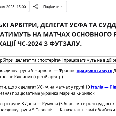
ня 2023, 15:00
Поділитися
КІ АРБІТРИ, ДЕЛЕГАТ УЄФА ТА СУДД
АТИМУТЬ НА МАТЧАХ ОСНОВНОГО Р
АЦІЇ ЧС-2024 З ФУТЗАЛУ.
поєдинку групи 9 Норвегія — Франція
працюватимуть
Д
ятослав Ключник (третій арбітр).
ти, що як делегат УЄФА на матчах у групі 10
Італія — П
резня) працюватиме українка Марина Кирилюк.
 грі групи 8 Данія — Румунія (5 березня) в ролі суддівсь
 поєдинку групи 5 Словенія — Казахстан ті самі обов’язки