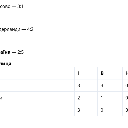
сово — 3:1
дерланди — 4:2
аїна
— 2:5
блиця
І
В
3
3
0
и
2
1
0
3
0
0