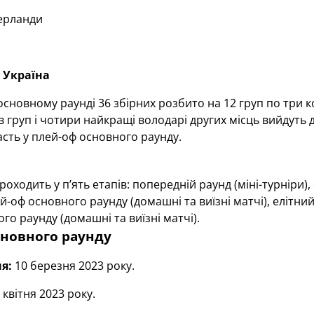
ерланди
Україна
основному раунді 36 збірних розбито на 12 груп по три к
 груп і чотири найкращі володарі других місць вийдуть до
сть у плей-оф основного раунду.
проходить у п’ять етапів: попередній раунд (міні-турніри
й-оф основного раунду (домашні та виїзні матчі), елітни
го раунду (домашні та виїзні матчі).
сновного раунду
я:
10 березня 2023 року.
квітня 2023 року.