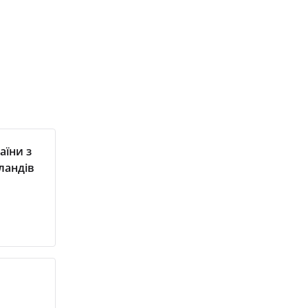
аїни з
ландів