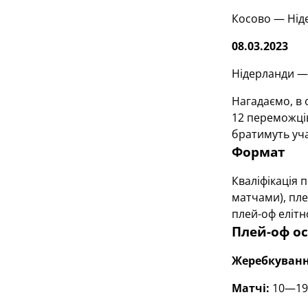
Косово — Нід
08.03.2023
Нідерланди —
Нагадаємо, в 
12 переможців
братимуть уча
Формат
Кваліфікація 
матчами), пле
плей-оф елітно
Плей-оф о
Жеребкуванн
Матчі:
10—19 