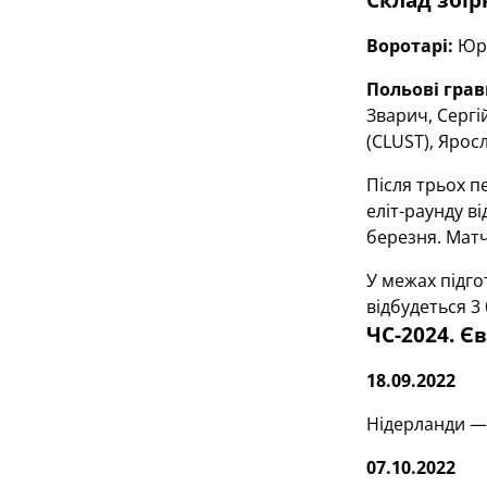
Воротарі:
Юрі
Польові грав
Зварич, Сергі
(CLUST), Ярос
Після трьох п
еліт-раунду в
березня. Матч
У межах підго
відбудеться 3
ЧС-2024. Є
18.09.2022
Нідерланди —
07.10.2022