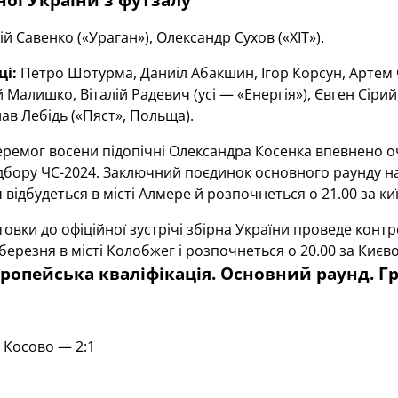
й Савенко («Ураган»), Олександр Сухов («ХІТ»).
ці:
Петро Шотурма, Даниіл Абакшин, Ігор Корсун, Артем 
й Малишко, Віталій Радевич (усі — «Енергія»), Євген Сіри
лав Лебідь («Пяст», Польща).
еремог восени підопічні Олександра Косенка впевнено 
ідбору ЧС-2024. Заключний поєдинок основного раунду н
 відбудеться в місті Алмере й розпочнеться о 21.00 за к
товки до офіційної зустрічі збірна України проведе ко
 березня в місті Колобжег і розпочнеться о 20.00 за Києв
вропейська кваліфікація. Основний раунд. Гр
 Косово — 2:1