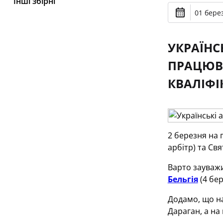
Інші збірні
01 берез
УКРАЇНСЬ
ПРАЦЮВ
КВАЛІФІК
2 березня на 
арбітр) та Св
Варто зауважи
Бельгія
(4 бе
Додамо, що на
Дараган, а на