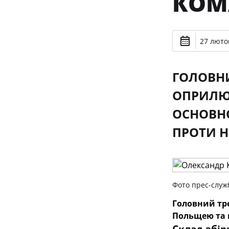
КОМ
27 лютог
ГОЛОВНИ
ОПРИЛЮ
ОСНОВНО
ПРОТИ Н
Фото прес-служ
Головний тр
Польщею та п
Склад збір