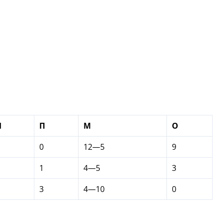
Н
П
М
О
0
12—5
9
1
4—5
3
3
4—10
0