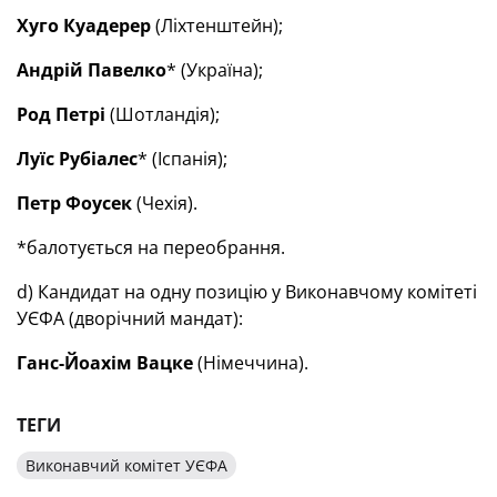
Хуго Куадерер
(Ліхтенштейн);
Андр
і
й Павелко
* (Україна);
Род Петр
і
(Шотландія);
Лу
ї
с Руб
і
алес
* (Іспанія);
Петр Фоусек
(Чехія).
*балотується на переобрання.
d) Кандидат на одну позицію у Виконавчому комітеті
УЄФА (дворічний мандат):
Г
анс-Йоа
хі
м Вацке
(Німеччина).
ТЕГИ
Виконавчий комітет УЄФА