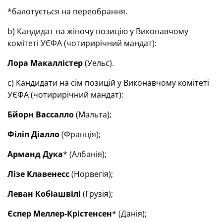
*балотується на переобрання.
b) Кандидат на жіночу позицію у Виконавчому
комітеті УЄФА (чотирирічний мандат):
Лора Макалл
і
стер
(Уельс).
c) Кандидати на сім позицій у Виконавчому комітеті
УЄФА (чотирирічний мандат):
Б
й
орн Вассалло
(Мальта);
Ф
і
л
і
п Д
і
алло
(Франція);
Арманд Дука
* (Албанія);
Л
і
зе Клавенесс
(Норвегія);
Леван Коб
і
ашв
і
л
і
(Грузія);
Є
спер Меллер-Крістенсен
* (Данія);