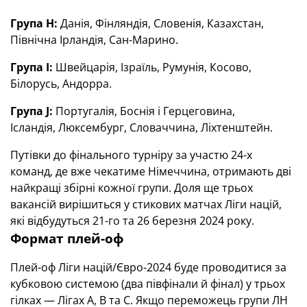
Група H:
Данія, Фінляндія, Словенія, Казахстан,
Північна Ірландія, Сан-Марино.
Група I:
Швейцарія, Ізраїль, Румунія, Косово,
Білорусь, Андорра.
Група J:
Португалія, Боснія і Герцеговина,
Ісландія, Люксембург, Словаччина, Ліхтенштейн.
Путівки до фінального турніру за участю 24-х
команд, де вже чекатиме Німеччина, отримають дві
найкращі збірні кожної групи. Доля ще трьох
вакансій вирішиться у стикових матчах Ліги націй,
які відбудуться 21-го та 26 березня 2024 року.
Формат плей-оф
Плей-оф Ліги націй/Євро-2024 буде проводитися за
кубковою системою (два півфінали й фінал) у трьох
гілках — Лігах А, В та С. Якщо переможець групи ЛН