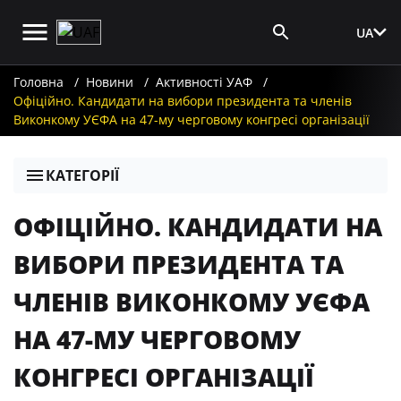
UA
Вхід для ЗМІ
Головна
Новини
Активності УАФ
Офіційно. Кандидати на вибори президента та членів
Виконкому УЄФА на 47-му черговому конгресі організації
КАТЕГОРІЇ
ОФІЦІЙНО. КАНДИДАТИ НА
ВИБОРИ ПРЕЗИДЕНТА ТА
ЧЛЕНІВ ВИКОНКОМУ УЄФА
НА 47-МУ ЧЕРГОВОМУ
КОНГРЕСІ ОРГАНІЗАЦІЇ