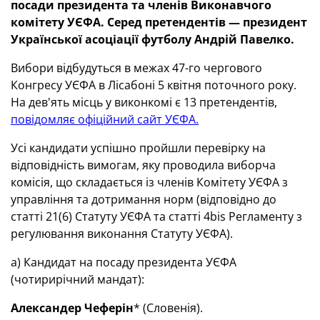
посади президента та членів Виконавчого
комітету УЄФА. Серед претендентів — президент
Української асоціації футболу Андрій Павелко.
Вибори відбудуться в межах 47-го чергового
Конгресу УЄФА в Лісабоні 5 квітня поточного року.
На дев'ять місць у виконкомі є 13 претендентів,
повідомляє офіційний сайт УЄФА.
Усі кандидати успішно пройшли перевірку на
відповідність вимогам, яку проводила виборча
комісія, що складається із членів Комітету УЄФА з
управління та дотримання норм (відповідно до
статті 21(6) Статуту УЄФА та статті 4bis Регламенту з
регулювання виконання Статуту УЄФА).
a) Кандидат на посаду президента УЄФА
(чотирирічний мандат):
Александер Чефер
і
н
* (Словенія).