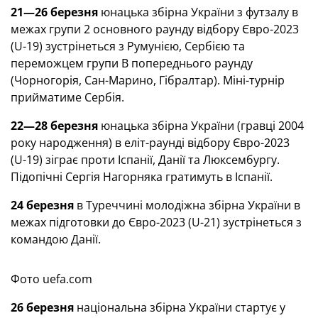
21—26 березня
юнацька збірна України з футзалу в
межах групи 2 основного раунду відбору Євро-2023
(U-19) зустрінеться з Румунією, Сербією та
переможцем групи В попереднього раунду
(Чорногорія, Сан-Марино, Гібралтар). Міні-турнір
прийматиме Сербія.
22—28 березня
юнацька збірна України (гравці 2004
року народження) в еліт-раунді відбору Євро-2023
(U-19) зіграє проти Іспанії, Данії та Люксембургу.
Підопічні Сергія Нагорняка гратимуть в Іспанії.
24 березня
в Туреччині молодіжна збірна України в
межах підготовки до Євро-2023 (U-21) зустрінеться з
командою Данії.
Фото uefa.com
26 березня
національна збірна України стартує у