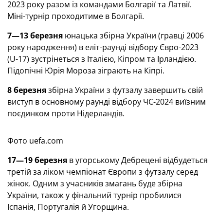
2023 року разом із командами Болгарії та Латвії.
Міні-турнір проходитиме в Болгарії.
7—13 березня
юнацька збірна України (гравці 2006
року народження) в еліт-раунді відбору Євро-2023
(U-17) зустрінеться з Італією, Кіпром та Ірландією.
Підопічні Юрія Мороза зіграють на Кіпрі.
8 березня
збірна України з футзалу завершить свій
виступ в основному раунді відбору ЧС-2024 виїзним
поєдинком проти Нідерландів.
Фото uefa.com
17—19 березня
в угорському Дебрецені відбудеться
третій за ліком чемпіонат Європи з футзалу серед
жінок. Одним з учасників змагань буде збірна
України, також у фінальний турнір пробилися
Іспанія, Португалія й Угорщина.