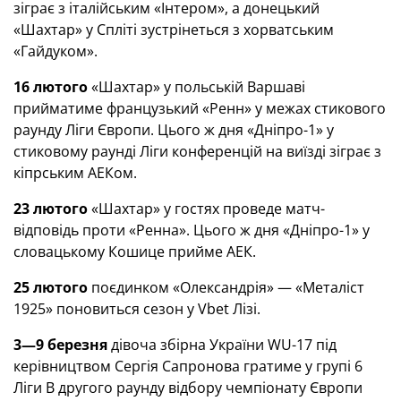
зіграє з італійським «Інтером», а донецький
«Шахтар» у Спліті зустрінеться з хорватським
«Гайдуком».
16 лютого
«Шахтар» у польській Варшаві
прийматиме французький «Ренн» у межах стикового
раунду Ліги Європи. Цього ж дня «Дніпро-1» у
стиковому раунді Ліги конференцій на виїзді зіграє з
кіпрським АЕКом.
23 лютого
«Шахтар» у гостях проведе матч-
відповідь проти «Ренна». Цього ж дня «Дніпро-1» у
словацькому Кошице прийме АЕК.
25 лютого
поєдинком «Олександрія» — «Металіст
1925» поновиться сезон у Vbet Лізі.
3—9 березня
дівоча збірна України WU-17 під
керівництвом Сергія Сапронова гратиме у групі 6
Ліги В другого раунду відбору чемпіонату Європи