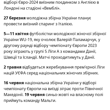
відборі Євро-2024 виїзним поєдинком з Англією в
Лондоні на стадіоні «Вемблі».
27 березня
молодіжна збірна України планує
провести виїзний спаринг з Італією.
5—11 квітня
футболістки молодіжної жіночої збірної
України WU-19, яку очолює Валерій Паламарчук, у
другому раунді відбору чемпіонату Європи 2023
року зіграють у групі 5 Ліги А з командами Данії,
Швеції та Ісландії. Матчі проходитимуть у Данії.
2 травня
відбудеться жеребкування прем’єрної Ліги
націй УЄФА серед національних жіночих збірних.
16 червня
національна збірна України у відборі
чемпіонату Європи на виїзді зіграє проти Північної
Македонії.
19 червня
синьо-жовті на власному полі
приймуть команду Мальти.