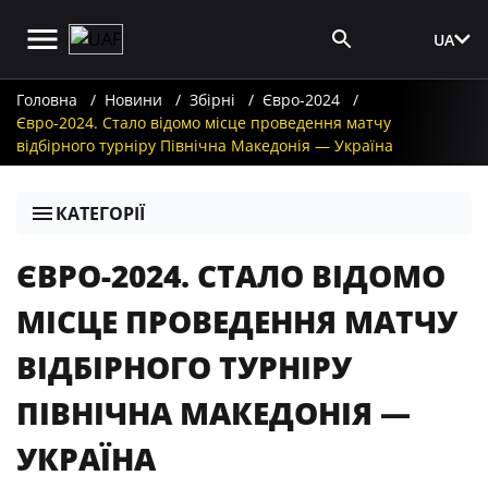
UA
Вхід для ЗМІ
Головна
Новини
Збірні
Євро-2024
Євро-2024. Стало відомо місце проведення матчу
відбірного турніру Північна Македонія — Україна
КАТЕГОРІЇ
ЄВРО-2024. СТАЛО ВІДОМО
МІСЦЕ ПРОВЕДЕННЯ МАТЧУ
ВІДБІРНОГО ТУРНІРУ
ПІВНІЧНА МАКЕДОНІЯ —
УКРАЇНА