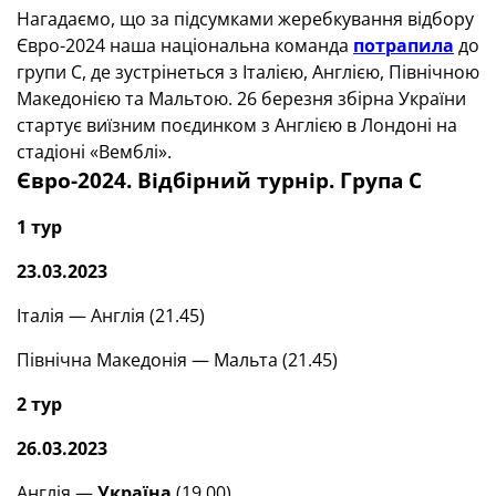
Нагадаємо, що за підсумками жеребкування відбору
Євро-2024 наша національна команда
потрапила
до
групи С, де зустрінеться з Італією, Англією, Північною
Македонією та Мальтою. 26 березня збірна України
стартує виїзним поєдинком з Англією в Лондоні на
стадіоні «Вемблі».
Євро-2024. Відбірний турнір. Група С
1 тур
23.03.2023
Італія — Англія (21.45)
Північна Македонія — Мальта (21.45)
2 тур
26.03.2023
Англія —
Україна
(19.00)