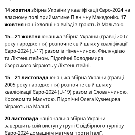
14 жовтня
збірна України у кваліфікації Євро-2024 на
власному полі прийматиме Північну Македонію.
17
жовтня
наші хлопці на виїзді зіграють із Мальтою.
15—21 жовтня
юнацька збірна України (гравці 2007
року народження) розпочне свій шлях у кваліфікації
Євро-2024 (U-17) разом із Німеччиною, Фінляндією
та Ліхтенштейном. Підопічні Володимира
Єзерського зіграють у Ліхтенштейні.
15—21 листопада
юнацька збірна України (гравці
2005 року народження) розпочне свій шлях у
кваліфікації Євро-2024 (U-19) разом зі Словаччиною,
Косовом та Мальтою. Підопічні Олега Кузнецова
зіграють на Мальті.
20 листопада
національна збірна України
завершить свій виступ у групі С відбірного турніру
Євро-2024 домашнім матчем проти Італії.