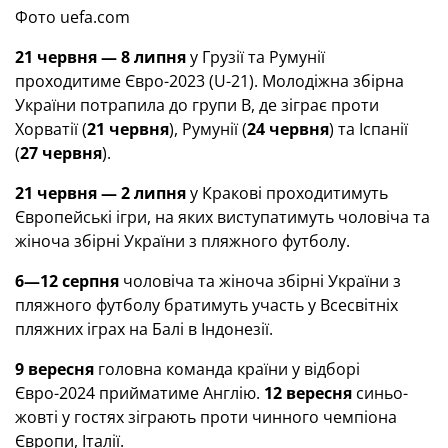
Фото uefa.com
21 червня — 8 липня
у Грузії та Румунії
проходитиме Євро-2023 (U-21). Молодіжна збірна
України потрапила до групи В, де зіграє проти
Хорватії (
21 червня
), Румунії (
24 червня
) та Іспанії
(
27 червня
).
21 червня — 2 липня
у Кракові проходитимуть
Європейські ігри, на яких виступатимуть чоловіча та
жіноча збірні України з пляжного футболу.
6—12 серпня
чоловіча та жіноча збірні України з
пляжного футболу братимуть участь у Всесвітніх
пляжних іграх на Балі в Індонезії.
9 вересня
головна команда країни у відборі
Євро-2024 прийматиме Англію.
12 вересня
синьо-
жовті у гостях зіграють проти чинного чемпіона
Європи, Італії.