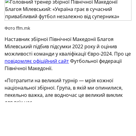
Фото ffm.mk
Наставник збірної Північної Македонії Благоя
Мілевський підбив підсумки 2022 року й оцінив
можливості команди у кваліфікації Євро-2024. Про це
повідомляє офіційний сайт
Футбольної федерації
Північної Македонії.
«Потрапити на великий турнір — мрія кожної
національної збірної.
Група, в якій ми опинилися,
пекельно важка, але водночас це великий виклик
для всіх нас.
Ми обіграли Італію в Палермо, причому цей матч
був для неї чи не найважливішим у новітній історії, а
після провалу з Північною Македонією італійці