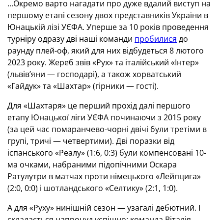
...Окремо варто нагадати про дуже вдалий виступ на
першому етапі сезону двох представників України в
Юнацькій лізі УЄФА. Уперше за 10 років проведення
турніру одразу дві наші команди
пробилися
до
раунду плей-оф, який для них відбудеться 8 лютого
2023 року. Жереб звів «Рух» та італійський «Інтер»
(львів’яни — господарі), а також хорватський
«Гайдук» та «Шахтар» (гірники — гості).
Для «Шахтаря» це перший прохід далі першого
етапу Юнацької ліги УЄФА починаючи з 2015 року
(за цей час помаранчево-чорні двічі були третіми в
групі, тричі — четвертими). Дві поразки від
іспанського «Реалу» (1:6, 0:3) були компенсовані 10-
ма очками, набраними підопічними Оскара
Ратулутри в матчах проти німецького «Лейпцига»
(2:0, 0:0) і шотландського «Селтику» (2:1, 1:0).
А для «Руху» нинішній сезон — узагалі дебютний. І
складається напрочуд успішно: команда Віталія