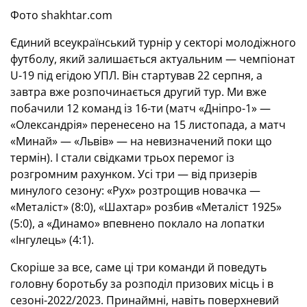
Фото shakhtar.com
Єдиний всеукраїнський турнір у секторі молодіжного
футболу, який залишається актуальним — чемпіонат
U-19 під егідою УПЛ. Він стартував 22 серпня, а
завтра вже розпочинається другий тур. Ми вже
побачили 12 команд із 16-ти (матч «Дніпро-1» —
«Олександрія» перенесено на 15 листопада, а матч
«Минай» — «Львів» — на невизначений поки що
термін). І стали свідками трьох перемог із
розгромним рахунком. Усі три — від призерів
минулого сезону: «Рух» розтрощив новачка —
«Металіст» (8:0), «Шахтар» розбив «Металіст 1925»
(5:0), а «Динамо» впевнено поклало на лопатки
«Інгулець» (4:1).
Скоріше за все, саме ці три команди й поведуть
головну боротьбу за розподіл призових місць і в
сезоні-2022/2023. Принаймні, навіть поверхневий