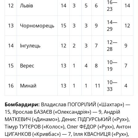
16—
12
Львів
14
3
5
6
14
23
14—
13
Чорноморець
15
3
3
9
12
29
12—
14
Інгулець
12
2
3
7
9
28
10—
15
Верес
13
1
4
8
7
19
10—
16
Минай
13
1
1
11
4
33
Бомбардири:
Владислав ПОГОРІЛИЙ («Шахтар») —
15, Ярослав БАЗАЄВ («Олександрія») — 9, Андрій
МАТКЕВИЧ («Динамо»), Денис ПІДГУРСЬКИЙ («Рух»),
Тімур ТУТЄРОВ («Колос»), Олег ФЕДОР («Рух»), Антон
ЦИГАНКОВ («Кривбас») — 7, Ілля КВАСНИЦЯ («Рух»),