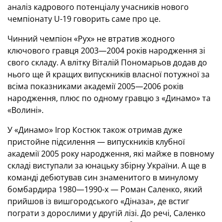
аналіз кадрового потенціалу учасників нового
чемпіонату U-19 говорить саме про це.
Чинний чемпіон «Рух» не втратив жодного
ключового гравця 2003—2004 років народження зі
свого складу. А влітку Віталій Пономарьов додав до
нього ще й кращих випускників власної потужної за
всіма показниками академії 2005—2006 років
народження, плюс по одному гравцю з «Динамо» та
«Волині».
У «Динамо» Ігор Костюк також отримав дуже
пристойне підсилення — випускників клубної
академії 2005 року народження, які майже в повному
складі виступали за юнацьку збірну України. А ще в
команді дебютував син знаменитого в минулому
бомбардира 1980—1990-х — Роман Саленко, який
прийшов із вишгородського «Діназа», де встиг
пограти з дорослими у другій лізі. До речі, Саленко