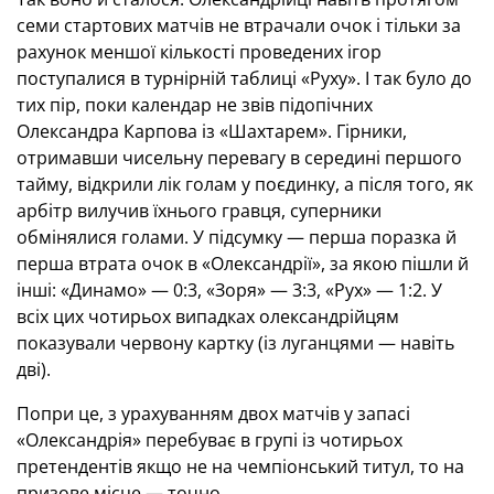
семи стартових матчів не втрачали очок і тільки за
рахунок меншої кількості проведених ігор
поступалися в турнірній таблиці «Руху». І так було до
тих пір, поки календар не звів підопічних
Олександра Карпова із «Шахтарем». Гірники,
отримавши чисельну перевагу в середині першого
тайму, відкрили лік голам у поєдинку, а після того, як
арбітр вилучив їхнього гравця, суперники
обмінялися голами. У підсумку — перша поразка й
перша втрата очок в «Олександрії», за якою пішли й
інші: «Динамо» — 0:3, «Зоря» — 3:3, «Рух» — 1:2. У
всіх цих чотирьох випадках олександрійцям
показували червону картку (із луганцями — навіть
дві).
Попри це, з урахуванням двох матчів у запасі
«Олександрія» перебуває в групі із чотирьох
претендентів якщо не на чемпіонський титул, то на
призове місце — точно.