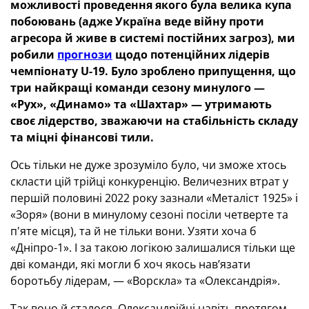
можливості проведення якого була велика купа
побоювань (адже Україна веде війну проти
агресора й живе в системі постійних загроз), ми
робили
прогнози
щодо потенційних лідерів
чемпіонату U-19. Було зроблено припущення, що
три найкращі команди сезону минулого —
«Рух», «Динамо» та «Шахтар» — утримають
своє лідерство, зважаючи на стабільність складу
та міцні фінансові тили.
Ось тільки не дуже зрозуміло було, чи зможе хтось
скласти цій трійці конкуренцію. Величезних втрат у
першій половині 2022 року зазнали «Металіст 1925» і
«Зоря» (вони в минулому сезоні посіли четверте та
п'яте місця), та й не тільки вони. Узяти хоча б
«Дніпро-1». І за такою логікою залишалися тільки ще
дві команди, які могли б хоч якось нав’язати
боротьбу лідерам, — «Ворскла» та «Олександрія».
Так воно й сталося. Олександрійці навіть протягом