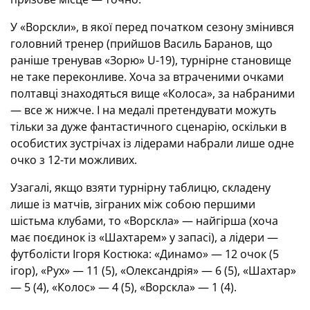
У «Ворскли», в якої перед початком сезону змінився
головний тренер (прийшов Василь Баранов, що
раніше тренував «Зорю» U-19), турнірне становище
не таке переконливе. Хоча за втраченими очками
полтавці знаходяться вище «Колоса», за набраними
— все ж нижче. І на медалі претендувати можуть
тільки за дуже фантастичного сценарію, оскільки в
особистих зустрічах із лідерами набрали лише одне
очко з 12-ти можливих.
Узагалі, якщо взяти турнірну таблицю, складену
лише із матчів, зіграних між собою першими
шістьма клубами, то «Ворскла» — найгірша (хоча
має поєдинок із «Шахтарем» у запасі), а лідери —
футболісти Ігоря Костюка: «Динамо» — 12 очок (5
ігор), «Рух» — 11 (5), «Олександрія» — 6 (5), «Шахтар»
— 5 (4), «Колос» — 4 (5), «Ворскла» — 1 (4).