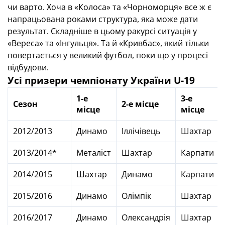
чи варто. Хоча в «Колоса» та «Чорноморця» все ж є
напрацьована роками структура, яка може дати
результат. Складніше в цьому ракурсі ситуація у
«Вереса» та «Інгульця». Та й «Кривбас», який тільки
повертається у великий футбол, поки що у процесі
відбудови.
Усі призери чемпіонату України U-19
1-е
3-е
Сезон
2-е місце
місце
місце
2012/2013
Динамо
Іллічівець
Шахтар
2013/2014*
Металіст
Шахтар
Карпати
2014/2015
Шахтар
Динамо
Карпати
2015/2016
Динамо
Олімпік
Шахтар
2016/2017
Динамо
Олександрія
Шахтар