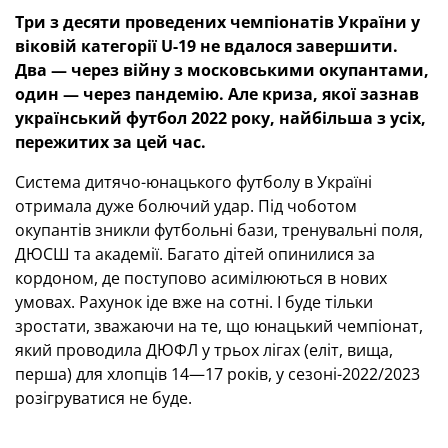
Три з десяти проведених чемпіонатів України у
віковій категорії U-19 не вдалося завершити.
Два — через війну з московськими окупантами,
один — через пандемію. Але криза, якої зазнав
український футбол 2022 року, найбільша з усіх,
пережитих за цей час.
Система дитячо-юнацького футболу в Україні
отримала дуже болючий удар. Під чоботом
окупантів зникли футбольні бази, тренувальні поля,
ДЮСШ та академії. Багато дітей опинилися за
кордоном, де поступово асимілюються в нових
умовах. Рахунок іде вже на сотні. І буде тільки
зростати, зважаючи на те, що юнацький чемпіонат,
який проводила ДЮФЛ у трьох лігах (еліт, вища,
перша) для хлопців 14—17 років, у сезоні-2022/2023
розігруватися не буде.