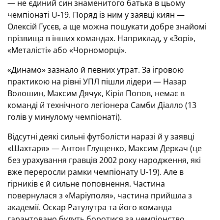
— не єдиний син знаменитого батька в цьому
чемпіонаті U-19. Поряд із ним у заявці киян —
Олексій Гусєв, а ще можна пошукати добре знайомі
прізвища в інших командах. Наприклад, у «Зорі»,
«Металісті» або «Чорноморці».
«Динамо» зазнало й певних утрат. За ігровою
практикою на рівні УПЛ пішли лідери — Назар
Волошин, Максим Дячук, Кіріл Попов, немає в
команді й технічного легіонера Самби Діалло (13
голів у минулому чемпіонаті).
Відсутні деякі сильні футболісти наразі й у заявці
«Шахтаря» — Антон Глущенко, Максим Деркач (це
без урахування гравців 2002 року народження, які
вже переросли рамки чемпіонату U-19). Але в
гірників є й сильне поповнення. Частина
повернулася з «Маріуполя», частина прийшла з
академії. Оскар Ратулутра та його команда
гарантовано будуть боротися за чемпіонство.