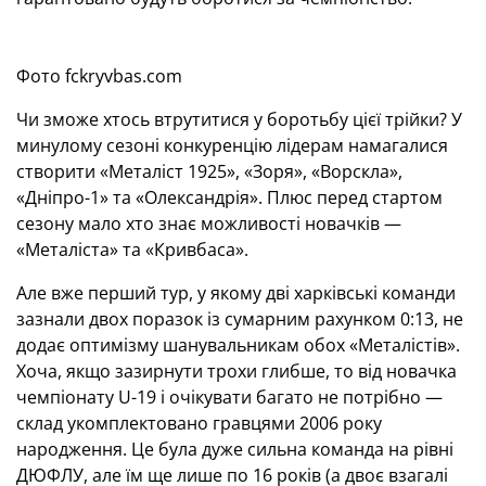
Фото fckryvbas.com
Чи зможе хтось втрутитися у боротьбу цієї трійки? У
минулому сезоні конкуренцію лідерам намагалися
створити «Металіст 1925», «Зоря», «Ворскла»,
«Дніпро-1» та «Олександрія». Плюс перед стартом
сезону мало хто знає можливості новачків —
«Металіста» та «Кривбаса».
Але вже перший тур, у якому дві харківські команди
зазнали двох поразок із сумарним рахунком 0:13, не
додає оптимізму шанувальникам обох «Металістів».
Хоча, якщо зазирнути трохи глибше, то від новачка
чемпіонату U-19 і очікувати багато не потрібно —
склад укомплектовано гравцями 2006 року
народження. Це була дуже сильна команда на рівні
ДЮФЛУ, але їм ще лише по 16 років (а двоє взагалі