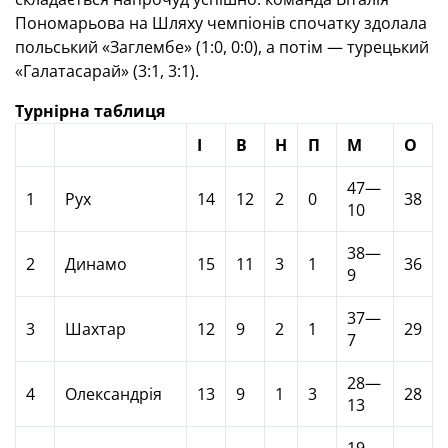
Пономарьова на Шляху чемпіонів спочатку здолала
польський «Заглембе» (1:0, 0:0), а потім — турецький
«Галатасарай» (3:1, 3:1).
Турнірна таблиця
І
В
Н
П
М
О
47—
1
Рух
14
12
2
0
38
10
38—
2
Динамо
15
11
3
1
36
9
37—
3
Шахтар
12
9
2
1
29
7
28—
4
Олександрія
13
9
1
3
28
13