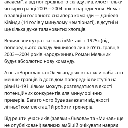
академії, а від попереднього складу лишилося тільки
чотири гравці 2003—2004 років народження. Немає
в заявці й головного снайпера команди — Даніеля
Ківінди (14 голів у минулому чемпіонаті), відсутні й
ще кілька дуже талановитих хлопців.
Величезних утрат зазнав і «Металіст 1925» (від
попереднього складу лишилося лише п’ять гравців
2003—2004 років народження). Роман Мельник
будує абсолютно нову команду.
А ось «Ворскла» та «Олександрія» втратили набагато
менше гравців із досвідом попередніх виступів на
рівні U-19 і цілком можуть розглядатися в якості
потенційних конкурентів для минулорічних
призерів. Багато чого буде залежати від якості
літньої комплектації й роботи тренерів.
Від решти учасників (заявки «Львова» та «Миная» ще
не опубліковані) великих амбіцій очікувати навряд