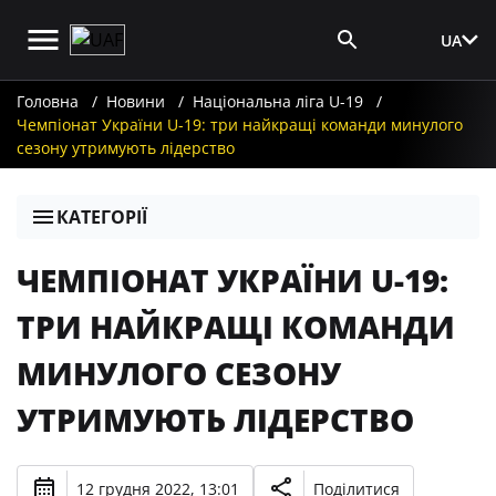
UA
Вхід для ЗМІ
Головна
Новини
Національна ліга U-19
Чемпіонат України U-19: три найкращі команди минулого
сезону утримують лідерство
КАТЕГОРІЇ
ЧЕМПІОНАТ УКРАЇНИ U-19:
ТРИ НАЙКРАЩІ КОМАНДИ
МИНУЛОГО СЕЗОНУ
УТРИМУЮТЬ ЛІДЕРСТВО
12 грудня 2022, 13:01
Поділитися