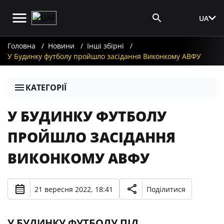
UA
Вхід для ЗМІ
Головна
Новини
Інші збірні
У Будинку футболу пройшло засідання Виконкому АВФУ
КАТЕГОРІЇ
У БУДИНКУ ФУТБОЛУ
ПРОЙШЛО ЗАСІДАННЯ
ВИКОНКОМУ АВФУ
21 вересня 2022, 18:41
Поділитися
У БУДИНКУ ФУТБОЛУ ПІД