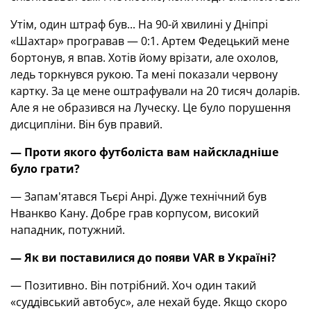
Утім, один штраф був... На 90-й хвилині у Дніпрі
«Шахтар» програвав — 0:1. Артем Федецький мене
бортонув, я впав. Хотів йому врізати, але охолов,
ледь торкнувся рукою. Та мені показали червону
картку. За це мене оштрафували на 20 тисяч доларів.
Але я не образився на Луческу. Це було порушення
дисципліни. Він був правий.
— Проти якого футболіста вам найскладніше
було грати?
— Запам'ятався Тьєрі Анрі. Дуже технічний був
Нванкво Кану. Добре грав корпусом, високий
нападник, потужний.
— Як ви поставилися до появи VAR в Україні?
— Позитивно. Він потрібний. Хоч один такий
«суддівський автобус», але нехай буде. Якщо скоро