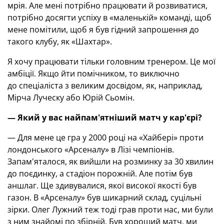
мрія. Але мені потрібно працювати й розвиватися,
потрібно досягти успіху в «маленькій» команді, щоб
мене помітили, щоб я був гідний запрошення до
такого клубу, як «Шахтар».
Я хочу працювати тільки головним тренером. Це мої
амбіції. Якщо йти помічником, то виключно
до спеціаліста з великим досвідом, як, наприклад,
Мірча Луческу або Юрій Сьомін.
— Який у вас найпам'ятніший матч у кар'єрі?
— Для мене це гра у 2000 році на «Хайбері» проти
лондонського «Арсеналу» в Лізі чемпіонів.
Запам'яталося, як вийшли на розминку за 30 хвилин
до поєдинку, а стадіон порожній. Але потім був
аншлаг. Ще здивувалися, якої високої якості був
газон. В «Арсеналу» був шикарний склад, суцільні
зірки. Олег Лужний теж тоді грав проти нас, ми були
з ним знайомі по збірній. Був хороший матч, ми