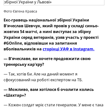
Фото Євгена Кравса
Екс-гравець національної збірної України
В'ячеслав Шевчук, який провів у складі синьо-
жовтих 54 матчі, а нині виступає за збірну
України серед ветеранів, узяв участь у проекті
#GOnline, відповівши на запитання
вболівальників на
сторінці УАФ в Instagram.
— В'ячеславе, ви хочете продовжити свою
тренерську кар'єру?
— Так, хотів би. Але на даний момент я
сфокусований на роботі експертом на ТБ.
— Можливо, вам хотілося б очолити колись
«Шахтар»?
— Кожен солдат мріє стати генералом. У мене є така