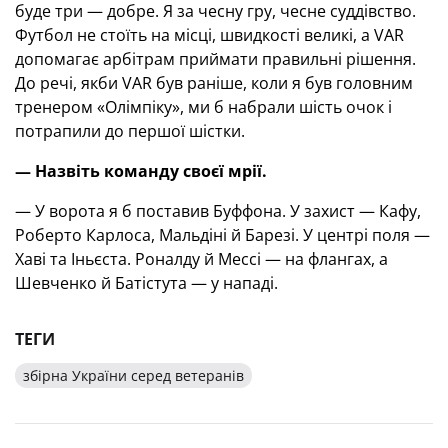
буде три — добре. Я за чесну гру, чесне суддівство.
Футбол не стоїть на місці, швидкості великі, а VAR
допомагає арбітрам приймати правильні рішення.
До речі, якби VAR був раніше, коли я був головним
тренером «Олімпіку», ми б набрали шість очок і
потрапили до першої шістки.
— Назвіть команду своєї мрії.
— У ворота я б поставив Буффона. У захист — Кафу,
Роберто Карлоса, Мальдіні й Барезі. У центрі поля —
Хаві та Іньєста. Роналду й Мессі — на флангах, а
Шевченко й Батістута — у нападі.
ТЕГИ
збірна України серед ветеранів