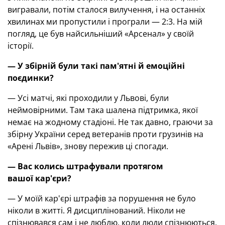
вигравали, потім сталося вилучення, і на останніх
хвилинах ми пропустили і програли — 2:3. На мій
погляд, це був найсильніший «Арсенал» у своїй
історії.
— У збірній були такі пам'ятні й емоційні
поєдинки?
— Усі матчі, які проходили у Львові, були
неймовірними. Там така шалена підтримка, якої
немає на жодному стадіоні. Не так давно, граючи за
збірну України серед ветеранів проти грузинів на
«Арені Львів», знову пережив ці спогади.
— Вас колись штрафували протягом
вашої кар'єри?
— У моїй кар'єрі штрафів за порушення не було
ніколи в житті. Я дисциплінований. Ніколи не
спізнювався сам і не люблю, коли люди спізнюються.