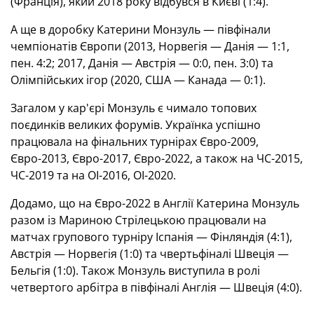
(Франція), який 2018 року відбувся в Києві (1:4).
А ще в доробку Катерини Монзуль — півфінали
чемпіонатів Європи (2013, Норвегія — Данія — 1:1,
пен. 4:2; 2017, Данія — Австрія — 0:0, пен. 3:0) та
Олімпійських ігор (2020, США — Канада — 0:1).
Загалом у кар'єрі Монзуль є чимало топових
поєдинків великих форумів. Українка успішно
працювала на фінальних турнірах Євро-2009,
Євро-2013, Євро-2017, Євро-2022, а також на ЧС-2015,
ЧС-2019 та на ОІ-2016, ОІ-2020.
Додамо, що на Євро-2022 в Англії Катерина Монзуль
разом із Мариною Стрілецькою працювали на
матчах групового турніру Іспанія — Фінляндія (4:1),
Австрія — Норвегія (1:0) та чвертьфіналі Швеція —
Бельгія (1:0). Також Монзуль виступила в ролі
четвертого арбітра в півфіналі Англія — Швеція (4:0).