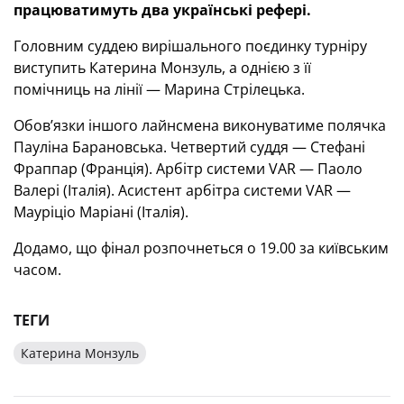
працюватимуть два українські рефері.
Головним суддею вирішального поєдинку турніру
виступить Катерина Монзуль, а однією з її
помічниць на лінії — Марина Стрілецька.
Обов’язки іншого лайнсмена виконуватиме полячка
Пауліна Барановська. Четвертий суддя — Стефані
Фраппар (Франція). Арбітр системи VAR — Паоло
Валері (Італія). Асистент арбітра системи VAR —
Мауріціо Маріані (Італія).
Додамо, що фінал розпочнеться о 19.00 за київським
часом.
ТЕГИ
Катерина Монзуль