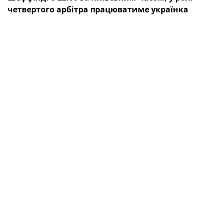
четвертого арбітра працюватиме українка
Катерина Монзуль.
Головним арбітром бригади виступить швейцарка
Естер Стаублі. Обов’язки лайнсменів
виконуватимуть Сюзанна Кюнг (Швейцарія) та Сара
Телек (Австрія). У ролі арбітра системи VAR буде Пол
ван Букель, а асистента — Денніс Хіглер (обидва —
Нідерланди).
ТЕГИ
Катерина Монзуль