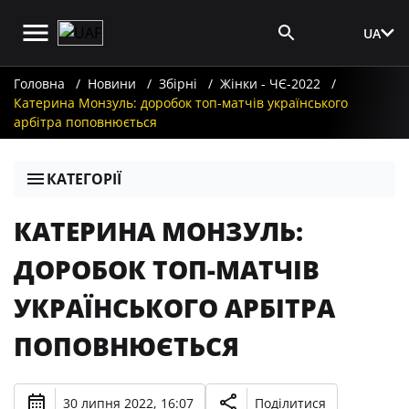
UA
Вхід для ЗМІ
Головна
Новини
Збірні
Жінки - ЧЄ-2022
Катерина Монзуль: доробок топ-матчів українського
арбітра поповнюється
КАТЕГОРІЇ
КАТЕРИНА МОНЗУЛЬ:
ДОРОБОК ТОП-МАТЧІВ
УКРАЇНСЬКОГО АРБІТРА
ПОПОВНЮЄТЬСЯ
30 липня 2022, 16:07
Поділитися