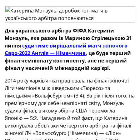
Для українського арбітра ФІФА Катерини
Монзуль, яка разом із Мариною Стрілецькою 31
липня
судитиме вирішальний матч жіночого
Євро-2022 Англія — Німеччина
, це буде перший
фінал чемпіонату континенту, але не перший
фінал у насиченій міжнародній кар'єрі.
2014 року харків’янка працювала на фіналі жіночої
Ліги чемпіонів між шведським «Тюресо» та
німецьким «Вольфсбургом» (3:4). За рік після того, на
прем'єрному для себе чемпіонаті світу, Монзуль
судила фінал, в якому збірна США перемогла
Японію — 5:2. Нагадаємо й той факт, що Катерина
виконувала обов'язки четвертого арбітра на фіналі
жіночої ЛЧ «Вольфсбург» (Німеччина) — «Ліон»