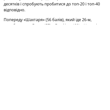
десятків і спробують пробитися до топ-20 і топ-40
відповідно.
Попереду «Шахтаря» (56 балів), який іде 26-м,
перебувають «Баєр» (57), «Бенфіка» (60), «Наполі»
(60)... «Айнтрахт», який знаходиться на 20-й
сходинці, має 65 пунктів.
«Динамо» (34,5) наразі на 45-му місці. Перед ним —
ПСВ (35), до 40-го рядка («Феєнорда») — лише 2,5
бала.
Додамо, що максимальним досягненням в історії для
«Шахтаря» є 12-а позиція (2020), а
для «Динамо» — 23-я (2018, 2019).
Рейтинг клубів УЄФА (2018/2019—
2022/2023)
Клуб
Очки