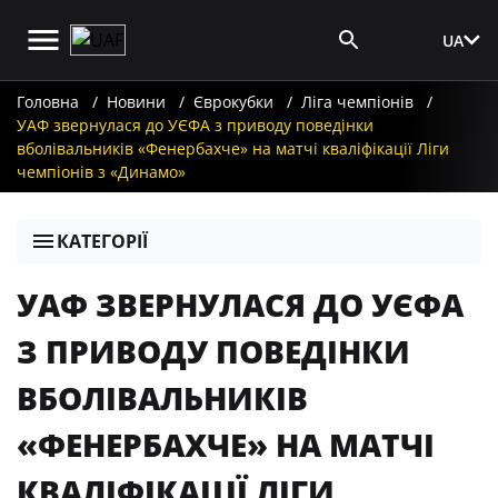
UA
Вхід для ЗМІ
Головна
Новини
Єврокубки
Ліга чемпіонів
УАФ звернулася до УЄФА з приводу поведінки
вболівальників «Фенербахче» на матчі кваліфікації Ліги
чемпіонів з «Динамо»
КАТЕГОРІЇ
УАФ ЗВЕРНУЛАСЯ ДО УЄФА
З ПРИВОДУ ПОВЕДІНКИ
ВБОЛІВАЛЬНИКІВ
«ФЕНЕРБАХЧЕ» НА МАТЧІ
КВАЛІФІКАЦІЇ ЛІГИ