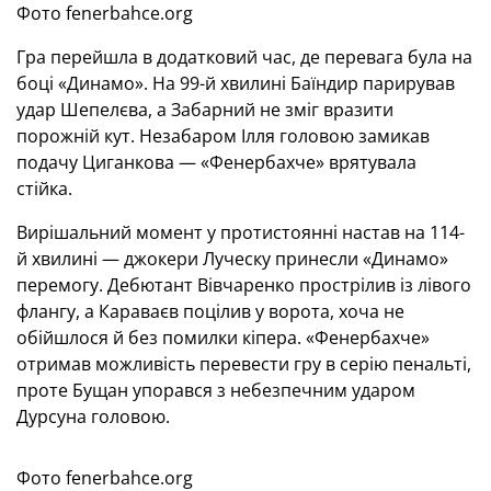
Фото fenerbahce.org
Гра перейшла в додатковий час, де перевага була на
боці «Динамо». На 99-й хвилині Баїндир парирував
удар Шепелєва, а Забарний не зміг вразити
порожній кут. Незабаром Ілля головою замикав
подачу Циганкова — «Фенербахче» врятувала
стійка.
Вирішальний момент у протистоянні настав на 114-
й хвилині — джокери Луческу принесли «Динамо»
перемогу. Дебютант Вівчаренко прострілив із лівого
флангу, а Караваєв поцілив у ворота, хоча не
обійшлося й без помилки кіпера. «Фенербахче»
отримав можливість перевести гру в серію пенальті,
проте Бущан упорався з небезпечним ударом
Дурсуна головою.
Фото fenerbahce.org