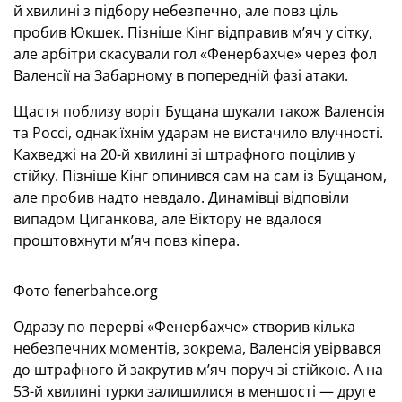
й хвилині з підбору небезпечно, але повз ціль
пробив Юкшек. Пізніше Кінг відправив м’яч у сітку,
але арбітри скасували гол «Фенербахче» через фол
Валенсії на Забарному в попередній фазі атаки.
Щастя поблизу воріт Бущана шукали також Валенсія
та Россі, однак їхнім ударам не вистачило влучності.
Кахведжі на 20-й хвилині зі штрафного поцілив у
стійку. Пізніше Кінг опинився сам на сам із Бущаном,
але пробив надто невдало. Динамівці відповіли
випадом Циганкова, але Віктору не вдалося
проштовхнути м’яч повз кіпера.
Фото fenerbahce.org
Одразу по перерві «Фенербахче» створив кілька
небезпечних моментів, зокрема, Валенсія увірвався
до штрафного й закрутив м’яч поруч зі стійкою. А на
53-й хвилині турки залишилися в меншості — друге