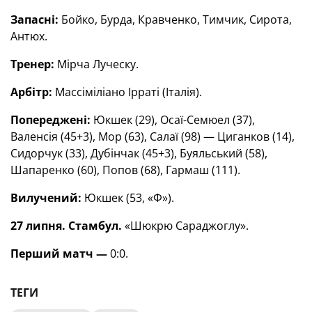
Запасні:
Бойко, Бурда, Кравченко, Тимчик, Сирота,
Антюх.
Тренер:
Мірча Луческу.
Арбітр:
Массіміліано Ірраті (Італія).
Попереджені:
Юкшек (29), Осаї-Семюел (37),
Валенсія (45+3), Мор (63), Салаї (98) — Циганков (14),
Сидорчук (33), Дубінчак (45+3), Буяльський (58),
Шапаренко (60), Попов (68), Гармаш (111).
Вилучений:
Юкшек (53, «Ф»).
27 липня. Стамбул.
«Шюкрю Сараджоглу».
Перший матч —
0:0.
ТЕГИ