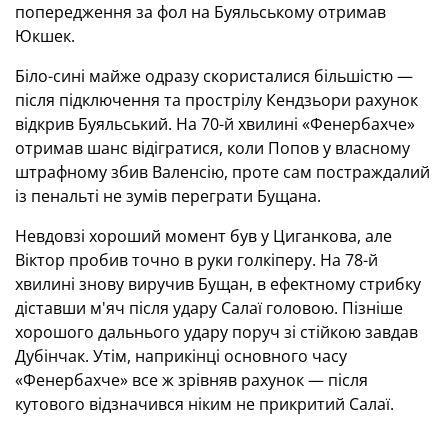
попередження за фол на Буяльському отримав
Юкшек.
Біло-сині майже одразу скористалися більшістю —
після підключення та прострілу Кендзьори рахунок
відкрив Буяльський. На 70-й хвилині «Фенербахче»
отримав шанс відігратися, коли Попов у власному
штрафному збив Валенсію, проте сам постраждалий
із пенальті не зумів переграти Бущана.
Невдовзі хороший момент був у Циганкова, але
Віктор пробив точно в руки голкіперу. На 78-й
хвилині знову виручив Бущан, в ефектному стрибку
діставши м'яч після удару Салаї головою. Пізніше
хорошого дальнього удару поруч зі стійкою завдав
Дубінчак. Утім, наприкінці основного часу
«Фенербахче» все ж зрівняв рахунок — після
кутового відзначився ніким не прикритий Салаї.