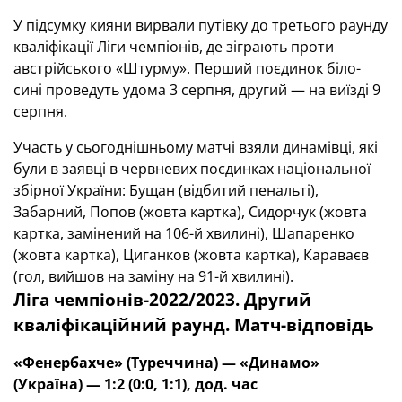
У підсумку кияни вирвали путівку до третього раунду
кваліфікації Ліги чемпіонів, де зіграють проти
австрійського «Штурму». Перший поєдинок біло-
сині проведуть удома 3 серпня, другий — на виїзді 9
серпня.
Участь у сьогоднішньому матчі взяли динамівці, які
були в заявці в червневих поєдинках національної
збірної України: Бущан (відбитий пенальті),
Забарний, Попов (жовта картка), Сидорчук (жовта
картка, замінений на 106-й хвилині), Шапаренко
(жовта картка), Циганков (жовта картка), Караваєв
(гол, вийшов на заміну на 91-й хвилині).
Ліга чемпіонів-2022/2023. Другий
кваліфікаційний раунд. Матч-відповідь
«Фенербахче» (Туреччина) — «Динамо»
(Україна) — 1:2 (0:0, 1:1), дод. час