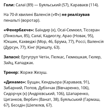
Голи:
Салаї (89) — Буяльський (57), Караваєв (114).
На 70-й хвилині Валенсія («Ф»)
не реалізував
пенальті (воротар).
«Фенербахче»:
Баїндир (к), Осаї-Семюел, Тіссеран
(Лінкольн, 85), Салаї, Кадиоглу, Арао (Новак, 95),
Юкшек, Кахведжі (Мор, 46, Брума, 77), Россі, Валенсія
(Дурсун, 77), Кінг (Крешпу, 63).
Запасні:
Ертугрул Четін, Пелкас, Гюмюшкая, Гюлер,
Зайц, Кападжак.
Тренер:
Жорже Жезуш.
«Динамо»:
Бущан, Кендзьора (Караваєв, 91),
Забарний, Попов, Дубінчак (Вівчаренко, 106),
Сидорчук (к) (Андрієвський, 106), Шапаренко,
Циганков, Вербич (Ванат, 38), Буяльський (Гармаш,
67), Бєсєдін (Шепелєв, 67).