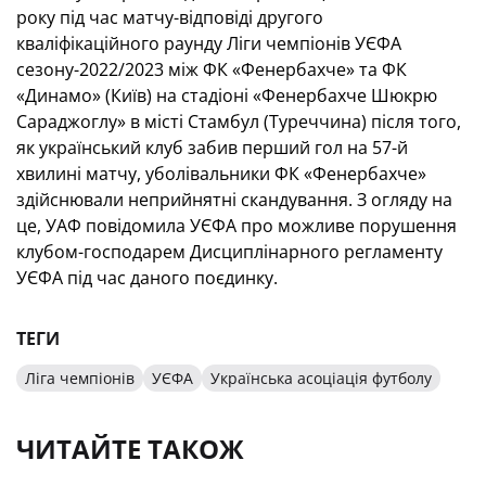
року під час матчу-відповіді другого
кваліфікаційного раунду Ліги чемпіонів УЄФА
сезону-2022/2023 між ФК «Фенербахче» та ФК
«Динамо» (Київ) на стадіоні «Фенербахче Шюкрю
Сараджоглу» в місті Стамбул (Туреччина) після того,
як український клуб забив перший гол на 57-й
хвилині матчу, уболівальники ФК «Фенербахче»
здійснювали неприйнятні скандування. З огляду на
це, УАФ повідомила УЄФА про можливе порушення
клубом-господарем Дисциплінарного регламенту
УЄФА під час даного поєдинку.
ТЕГИ
Ліга чемпіонів
УЄФА
Українська асоціація футболу
ЧИТАЙТЕ ТАКОЖ