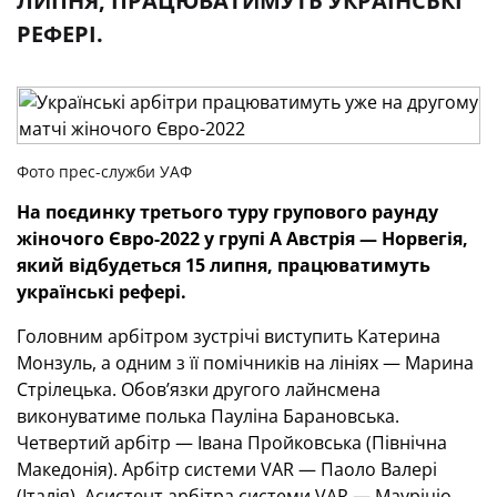
ЛИПНЯ, ПРАЦЮВАТИМУТЬ УКРАЇНСЬКІ
РЕФЕРІ.
Фото прес-служби УАФ
На поєдинку третього туру групового раунду
жіночого Євро-2022 у групі А Австрія — Норвегія,
який відбудеться 15 липня, працюватимуть
українські рефері.
Головним арбітром зустрічі виступить Катерина
Монзуль, а одним з її помічників на лініях — Марина
Стрілецька. Обов’язки другого лайнсмена
виконуватиме полька Пауліна Барановська.
Четвертий арбітр — Івана Пройковська (Північна
Македонія). Арбітр системи VAR — Паоло Валері
(Італія). Асистент арбітра системи VAR — Мауріціо