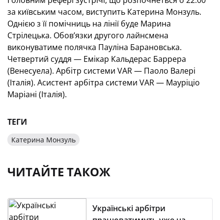
Головним рефері зустрічі, що розпочнеться о 22.00
за київським часом, виступить Катерина Монзуль.
Однією з її помічниць на лінії буде Марина
Стрілецька. Обов’язки другого лайнсмена
виконуватиме полячка Пауліна Барановська.
Четвертий суддя — Емікар Кальдерас Баррера
(Венесуела). Арбітр системи VAR — Паоло Валері
(Італія). Асистент арбітра системи VAR — Мауріціо
Маріані (Італія).
ТЕГИ
Катерина Монзуль
ЧИТАЙТЕ ТАКОЖ
Українські арбітри