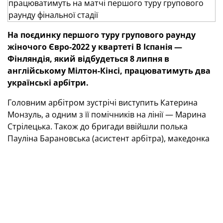
На поєдинку першого туру групового раунду
жіночого Євро-2022 у квартеті В Іспанія —
Фінляндія, який відбудеться 8 липня в
англійському Мілтон-Кінсі, працюватимуть два
українські арбітри.
Головним арбітром зустрічі виступить Катерина
Монзуль, а одним з її помічників на лінії — Марина
Стрілецька. Також до бригади ввійшли полька
Пауліна Барановська (асистент арбітра), македонка
Івана Пройковська (четвертий арбітр) та італійці
Паоло Валері й Мауріціо Маріані (арбітри системи
VAR).
Додамо, що матч Іспанія — Фінляндія розпочнеться
о 19.00 за київським часом.