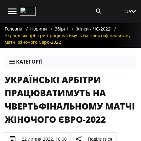
UA
Вхід для ЗМІ
Головна
Новини
Збірні
Жінки - ЧЄ-2022
Українські арбітри працюватимуть на чвертьфінальному
матчі жіночого Євро-2022
КАТЕГОРІЇ
УКРАЇНСЬКІ АРБІТРИ
ПРАЦЮВАТИМУТЬ НА
ЧВЕРТЬФІНАЛЬНОМУ МАТЧІ
ЖІНОЧОГО ЄВРО-2022
22 липня 2022, 16:00
Поділитися