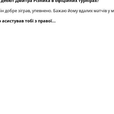
дебют Дмитра Різника в офіційних турнірах?
ін добре зіграв, упевнено. Бажаю йому вдалих матчів у 
асистував тобі з правої...
вся, як майстер. Мені залишилося лише влучити по воро
ли два очки чи здобули одне?
і, думаю, рахунок закономірний.
вки після червневих матчів можна зробити?
діграли Лігу націй. Десь уже була втома, але всі грали, з
з сім очок, хоча могло бути дев’ять. Трохи прикро?
 це футбол. Нічого страшного. Думаю, у майбутньому б
 Петраков похвалив команду. Погоджуєшся з ним?
одці, віддали всі сили.