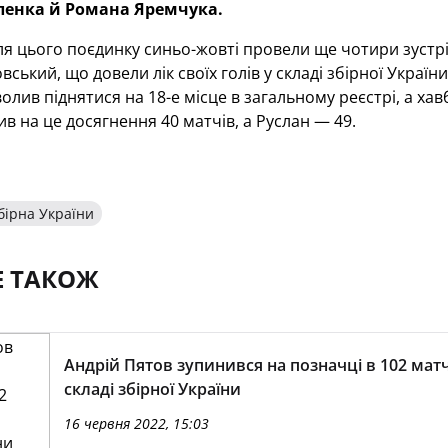
ленка й Романа Яремчука.
сля цього поєдинку синьо-жовті провели ще чотири зустріч
вський, що довели лік своїх голів у складі збірної Украї
олив піднятися на 18-е місце в загальному реєстрі, а хав
ив на це досягнення 40 матчів, а Руслан — 49.
бірна України
Е ТАКОЖ
Андрій Пятов зупинився на позначці в 102 матч
складі збірної України
16 червня 2022, 15:03