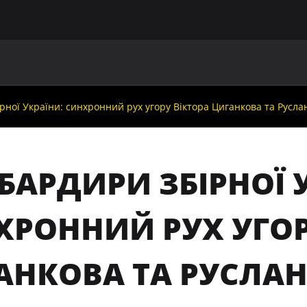
ГОЛОВНА
ПРО УАФ
ЗБІРНІ
ЧЛЕНИ УАФ
НО
рної України: синхронний рух угору Віктора Циганкова та Русла
БАРДИРИ ЗБІРНОЇ 
ХРОННИЙ РУХ УГОР
АНКОВА ТА РУСЛА