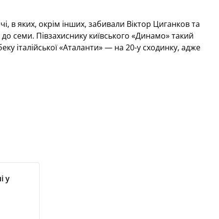
і, в яких, окрім інших, забивали Віктор Циганков та
ни до семи. Півзахиснику київського «Динамо» такий
беку італійської «Аталанти» — на 20-у сходинку, адже
і у