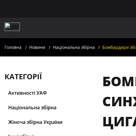
Головна
Новини
Національна збірна
Бомбардири збі
КАТЕГОРІЇ
БОМ
Активності УАФ
СИН
Національна збірна
ЦИГ
Жіноча збірна України