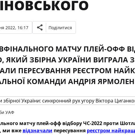
ІНОВСЬКОГО
ня 2022, 16:17
Поділитися
ІВФІНАЛЬНОГО МАТЧУ ПЛЕЙ-ОФФ ВІ
О, ЯКИЙ ЗБІРНА УКРАЇНИ ВИГРАЛА З
АЛИ ПЕРЕСУВАННЯ РЕЄСТРОМ НАЙ
ЛЬНОЇ КОМАНДИ АНДРІЯ ЯРМОЛЕН
би УАФ
ального матчу плей-офф відбору ЧС-2022 проти Шотла
1, ми вже
відзначали
пересування
реєстром найкращ