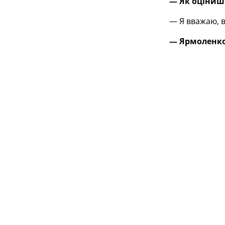
— Як оціниш 
— Я вважаю, в
— Ярмоленко 
— Він розібра
— Ми втрати
— По такій гр
— Які висно
— Ми добре ві
— У нас зара
— Прикро, але
— Олександр
— Так, усі мол