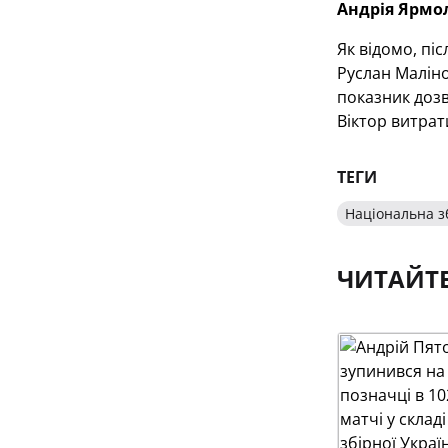
Андрія Ярмо
Як відомо, пі
Руслан Маліно
показник дозв
Віктор витрат
ТЕГИ
Національна з
ЧИТАЙТ