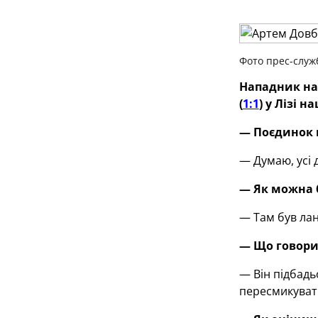
Фото прес-служ
Нападник на
(
1:1
) у Лізі 
— Поєдинок 
— Думаю, усі д
— Як можна 
— Там був ла
— Що говори
— Він підбадь
пересмикувати