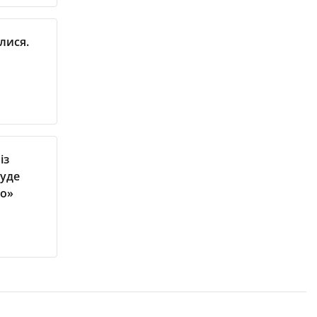
лися.
із
буде
го»