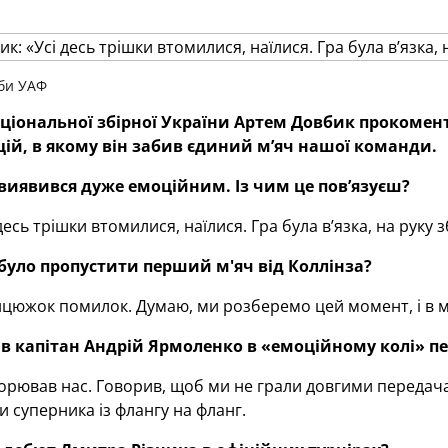
би УАФ
ціональної збірної України Артем Довбик прокомент
націй, в якому він забив єдиний м’яч нашої команди.
виявився дуже емоційним. Із чим це пов’язуєш?
есь трішки втомилися, наїлися. Гра була в’язка, на руку зб
було пропустити перший м'яч від Коллінза?
нцюжок помилок. Думаю, ми розберемо цей момент, і в м
в капітан Андрій Ярмоленко в «емоційному колі» п
орював нас. Говорив, щоб ми не грали довгими передача
 суперника із флангу на фланг.