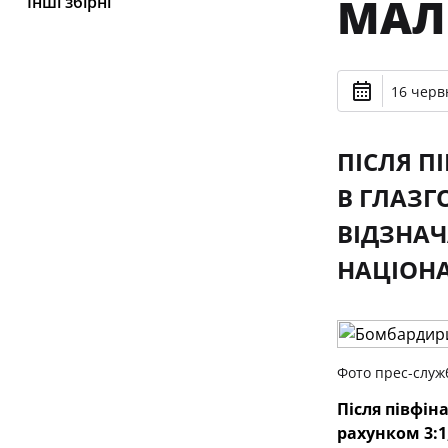
МАЛ
Інші збірні
16 черв
ПІСЛЯ П
В ГЛАЗГ
ВІДЗНАЧ
НАЦІОНА
Фото прес-служ
Після півфін
рахунком 3: